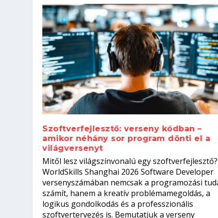
Szoftverfejlesztő: verseny kódban –
amikor néhány sor program dönti el a
világversenyt
Szoftverfejlesztő: verseny kódb
Mitől lesz világszínvonalú egy szoftverfejlesztő?
Kitalálod, mire használják ezek
Nem sikerült az egyetemi felvét
el a világversenyt...
Digitális detox – hogyan kapcsol
WorldSkills Shanghai 2026 Software Developer
Írta:
Írta:
Írta:
Írta:
Tóth Mónika
Oláh Erika
Szakmát Szerzek
Oláh Erika
|
|
|
2026. augusztus. 4.
2026. augusztus. 3.
2026. augusztus. 4.
|
2026. augusztus. 3.
|
|
|
Iskolák
Egészség
Kvíz
|
Mi leszek?
versenyszámában nemcsak a programozási tud
számít, hanem a kreatív problémamegoldás, a
logikus gondolkodás és a professzionális
szoftvertervezés is. Bemutatjuk a verseny