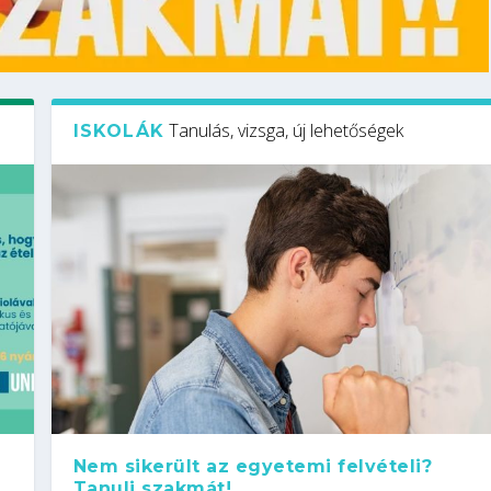
Tanulás, vizsga, új lehetőségek
ISKOLÁK
Nem sikerült az egyetemi felvételi?
Tanulj szakmát!