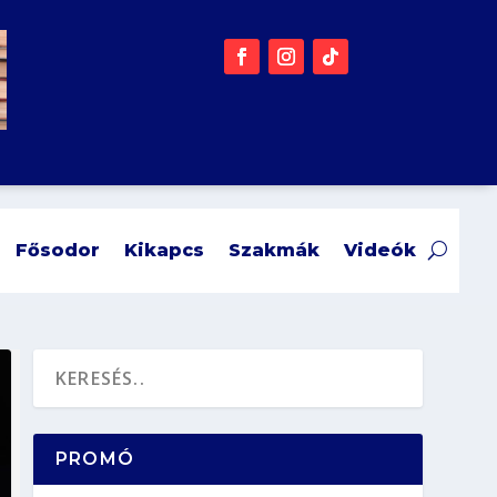
Fősodor
Kikapcs
Szakmák
Videók
PROMÓ