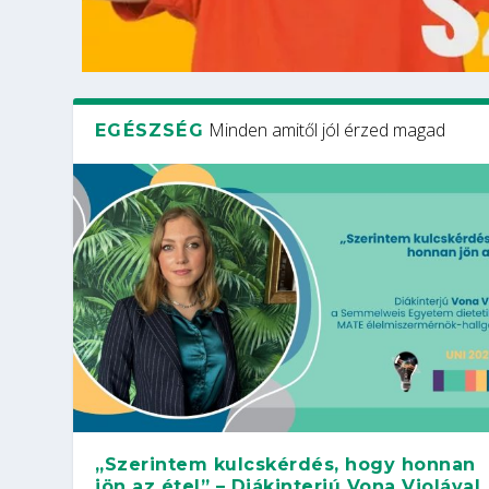
Minden amitől jól érzed magad
EGÉSZSÉG
„Szerintem kulcskérdés, hogy honnan
jön az étel” – Diákinterjú Vona Violával