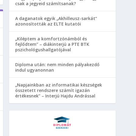
csak a jegyeid számítsanak?
A daganatok egyik „Akhilleusz-sarkát”
azonosították az ELTE kutatói
„Kiléptem a komfortzónámból és
fejlődtem” – diákinterjú a PTE BTK
pszichológushallgatójával
Diploma után: nem minden pályakezdő
indul ugyanonnan
„Napjainkban az informatikai készségek
összetett rendszere számít igazán
értékesnek” – Interjú Hajdu Andrással