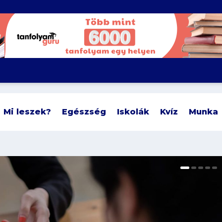
Mi leszek?
Egészség
Iskolák
Kvíz
Munka