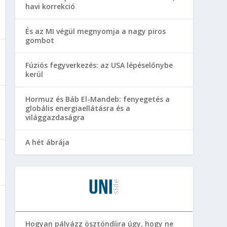
havi korrekció
És az MI végül megnyomja a nagy piros
gombot
Fúziós fegyverkezés: az USA lépéselőnybe
kerül
Hormuz és Báb El-Mandeb: fenyegetés a
globális energiaellátásra és a
világgazdaságra
A hét ábrája
Hogyan pályázz ösztöndíjra úgy, hogy ne