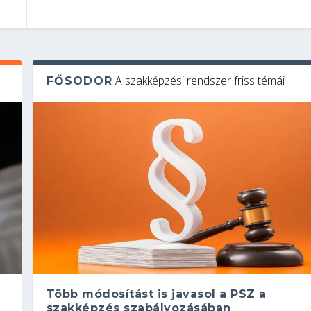
A szakképzési rendszer friss témái
FŐSODOR
Több módosítást is javasol a PSZ a
szakképzés szabályozásában