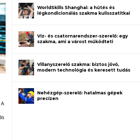
WorldSkills Shanghai: a hűtés és
légkondicionálás szakma kulisszatitkai
Víz- és csatornarendszer-szerelő: egy
szakma, ami a várost működteti
Villanyszerelő szakma: biztos jövő,
modern technológia és keresett tudás
Nehézgép-szerelő: hatalmas gépek
an – amikor néhány sor program dönti
precízen
 A
et a gépeket?
eli? Tanulj szakmát!
ódj ki telefon nélkül?
ás