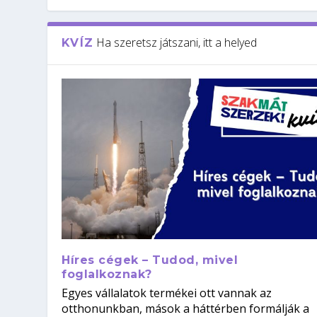
Ha szeretsz játszani, itt a helyed
KVÍZ
Híres cégek – Tudod, mivel
foglalkoznak?
Egyes vállalatok termékei ott vannak az
otthonunkban, mások a háttérben formálják a