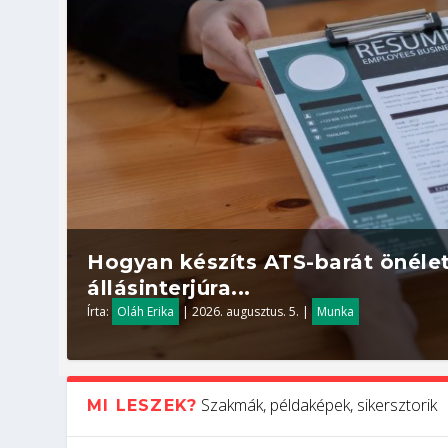
Hogyan készíts ATS-barát önélet
állásinterjúra...
Írta:
Oláh Erika
|
2026. augusztus. 5.
|
Munka
Szakmák, példaképek, sikersztorik
MI LESZEK?