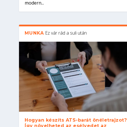
modern...
Ez vár rád a suli után
MUNKA
Hogyan készíts ATS-barát önéletrajzot?
Így növelheted az esélyedet az