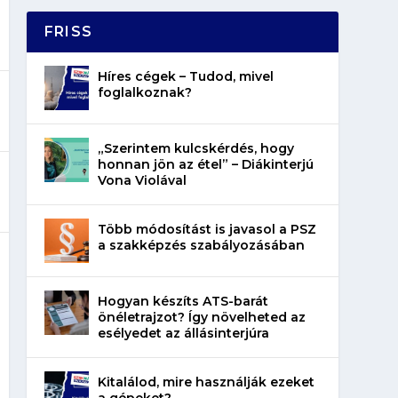
FRISS
Híres cégek – Tudod, mivel
foglalkoznak?
„Szerintem kulcskérdés, hogy
honnan jön az étel” – Diákinterjú
Vona Violával
Több módosítást is javasol a PSZ
a szakképzés szabályozásában
Hogyan készíts ATS-barát
önéletrajzot? Így növelheted az
esélyedet az állásinterjúra
Kitalálod, mire használják ezeket
a gépeket?