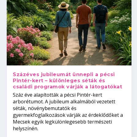
Százéves jubileumát ünnepli a pécsi
Pintér-kert – különleges séták és
családi programok várják a látogatókat
Száz éve alapították a pécsi Pintér-kert
arborétumot. A jubileum alkalmából vezetett
séták, növénybemutatók és
gyermekfoglalkozások várják az érdeklődőket a
Mecsek egyik legkülönlegesebb természeti
helyszínén.