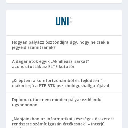
Hogyan pályázz ösztöndíjra úgy, hogy ne csak a
jegyeid számítsanak?
A daganatok egyik „Akhilleusz-sarkát”
azonosították az ELTE kutatói
„Kiléptem a komfortzónámból és fejlődtem” –
diákinterjú a PTE BTK pszichológushallgatójával
Diploma után: nem minden pályakezdő indul
ugyanonnan
„Napjainkban az informatikai készségek összetett
rendszere számít igazán értékesnek” – Interjú