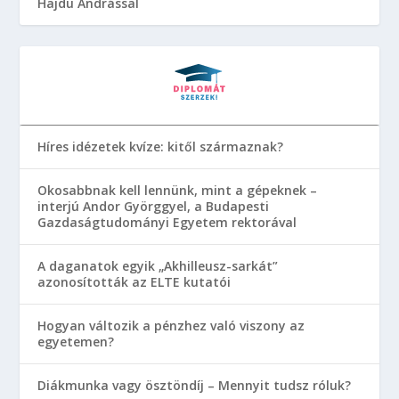
Hajdu Andrással
Híres idézetek kvíze: kitől származnak?
Okosabbnak kell lennünk, mint a gépeknek –
interjú Andor Györggyel, a Budapesti
Gazdaságtudományi Egyetem rektorával
A daganatok egyik „Akhilleusz-sarkát”
azonosították az ELTE kutatói
Hogyan változik a pénzhez való viszony az
egyetemen?
Diákmunka vagy ösztöndíj – Mennyit tudsz róluk?