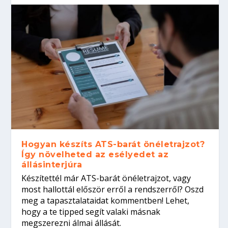
Hogyan készíts ATS-barát önéletrajzot?
Így növelheted az esélyedet az
állásinterjúra
Készítettél már ATS-barát önéletrajzot, vagy
most hallottál először erről a rendszerről? Oszd
meg a tapasztalataidat kommentben! Lehet,
hogy a te tipped segít valaki másnak
megszerezni álmai állását.