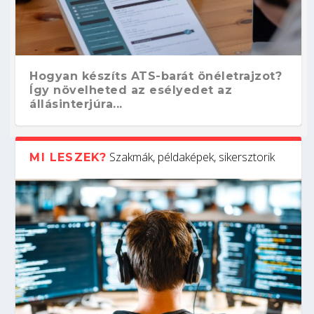
Hogyan készíts ATS-barát önéletrajzot?
Így növelheted az esélyedet az
állásinterjúra...
Szakmák, példaképek, sikersztorik
MI LESZEK?
Kitalálod, mire használják ezeket a
Nem sikerült az egyetemi felvételi?
Szoftverfejlesztő: verseny kódban –
Digitális detox – hogyan kapcsolódj ki