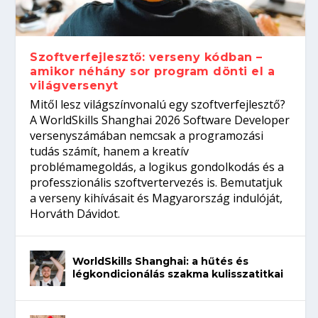
gépeket?
Tanulj szakmát!
amikor néhány sor program dönti el a
telefon nélkül?
világversenyt...
Szoftverfejlesztő: verseny kódban –
amikor néhány sor program dönti el a
világversenyt
Mitől lesz világszínvonalú egy szoftverfejlesztő?
A WorldSkills Shanghai 2026 Software Developer
versenyszámában nemcsak a programozási
tudás számít, hanem a kreatív
problémamegoldás, a logikus gondolkodás és a
professzionális szoftvertervezés is. Bemutatjuk
a verseny kihívásait és Magyarország indulóját,
Horváth Dávidot.
WorldSkills Shanghai: a hűtés és
légkondicionálás szakma kulisszatitkai