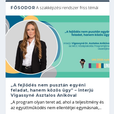
A szakképzési rendszer friss témái
FŐSODOR
„A fejlődés nem pusztán egyéni
feladat, hanem közös ügy” – interjú
Vigassyné Asztalos Anikóval
„A program olyan teret ad, ahol a teljesítmény és
az együttműködés nem ellentétjei egymásnak,...