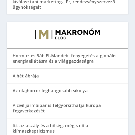
kiválasztani marketing-, Pr, rendezvényszervező
ügynökségeit
Hormuz és Báb El-Mandeb: fenyegetés a globális
energiaellátásra és a világgazdaságra
A hét ábrája
Az olajhorror leghangosabb sikolya
A civil járműipar is felgyorsíthatja Európa
fegyverkezését
Itt az aszály és a hőség, mégis nő a
klímaszkepticizmus