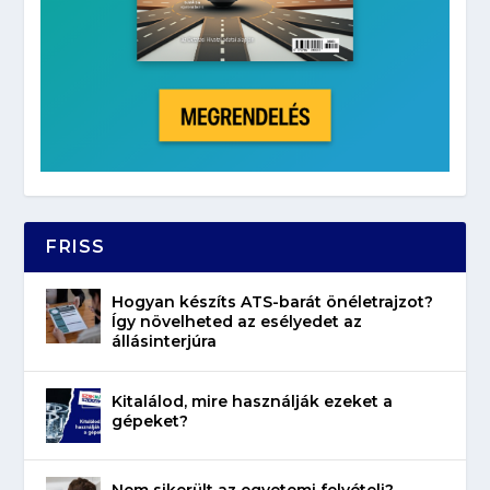
FRISS
Hogyan készíts ATS-barát önéletrajzot?
Így növelheted az esélyedet az
állásinterjúra
Kitalálod, mire használják ezeket a
gépeket?
Nem sikerült az egyetemi felvételi?