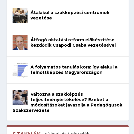
Átalakul a szakképzési centrumok
vezetése
Átfogó oktatási reform előkészítése
kezdődik Csapodi Csaba vezetésével
A folyamatos tanulás kora: így alakul a
felnőttképzés Magyarországon
Változna a szakképzés
teljesítményértékelése? Ezeket a
módosításokat javasolja a Pedagógusok
Szakszervezete
Leírások és tudnivalók