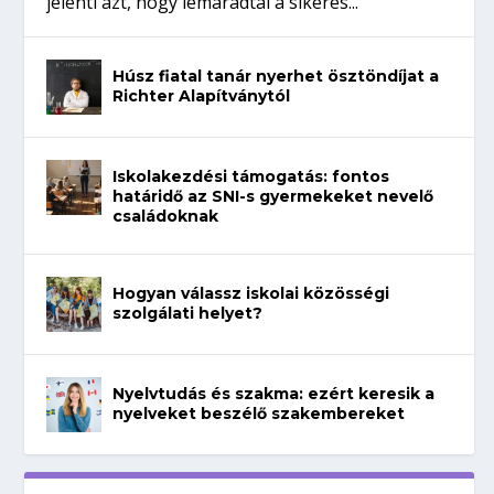
jelenti azt, hogy lemaradtál a sikeres...
Húsz fiatal tanár nyerhet ösztöndíjat a
Richter Alapítványtól
Iskolakezdési támogatás: fontos
határidő az SNI-s gyermekeket nevelő
családoknak
Hogyan válassz iskolai közösségi
szolgálati helyet?
Nyelvtudás és szakma: ezért keresik a
nyelveket beszélő szakembereket