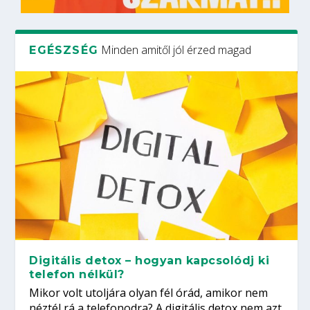
Minden amitől jól érzed magad
EGÉSZSÉG
Digitális detox – hogyan kapcsolódj ki
telefon nélkül?
Mikor volt utoljára olyan fél órád, amikor nem
néztél rá a telefonodra? A digitális detox nem azt