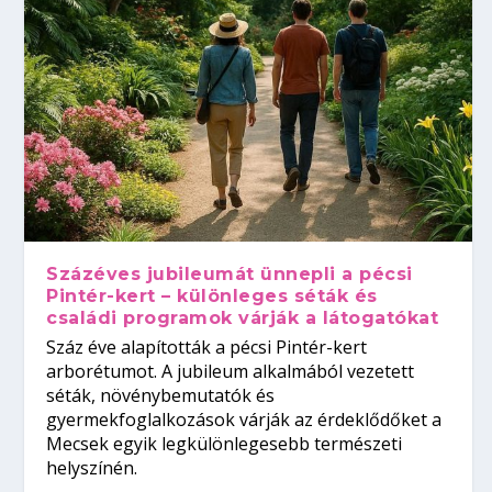
Százéves jubileumát ünnepli a pécsi
Pintér-kert – különleges séták és
családi programok várják a látogatókat
Száz éve alapították a pécsi Pintér-kert
arborétumot. A jubileum alkalmából vezetett
séták, növénybemutatók és
gyermekfoglalkozások várják az érdeklődőket a
Mecsek egyik legkülönlegesebb természeti
helyszínén.