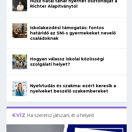
Húsz fiatal tanár nyerhet ösztöndíjat a
Richter Alapítványtól
Iskolakezdési támogatás: fontos
határidő az SNI-s gyermekeket nevelő
családoknak
Hogyan válassz iskolai közösségi
szolgálati helyet?
Nyelvtudás és szakma: ezért keresik a
nyelveket beszélő szakembereket
Ha szeretsz játszani, itt a helyed
KVÍZ