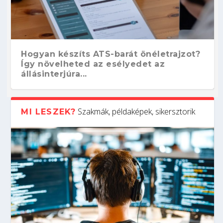
Hogyan készíts ATS-barát önéletrajzot?
Így növelheted az esélyedet az
állásinterjúra...
Szakmák, példaképek, sikersztorik
MI LESZEK?
Kitalálod, mire használják ezeket a
Nem sikerült az egyetemi felvételi?
Szoftverfejlesztő: verseny kódban –
Digitális detox – hogyan kapcsolódj ki