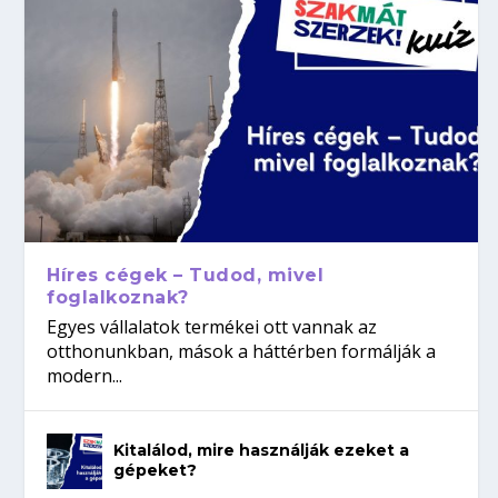
Híres cégek – Tudod, mivel
foglalkoznak?
Egyes vállalatok termékei ott vannak az
otthonunkban, mások a háttérben formálják a
modern...
Kitalálod, mire használják ezeket a
gépeket?