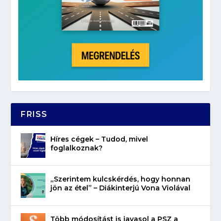
FRISS
Híres cégek – Tudod, mivel
foglalkoznak?
„Szerintem kulcskérdés, hogy honnan
jön az étel” – Diákinterjú Vona Violával
Több módosítást is javasol a PSZ a