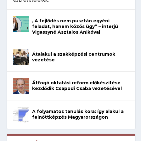
„A fejlődés nem pusztán egyéni
feladat, hanem közös ügy” – interjú
Vigassyné Asztalos Anikóval
Átalakul a szakképzési centrumok
vezetése
Átfogó oktatási reform előkészítése
kezdődik Csapodi Csaba vezetésével
A folyamatos tanulás kora: így alakul a
felnőttképzés Magyarországon