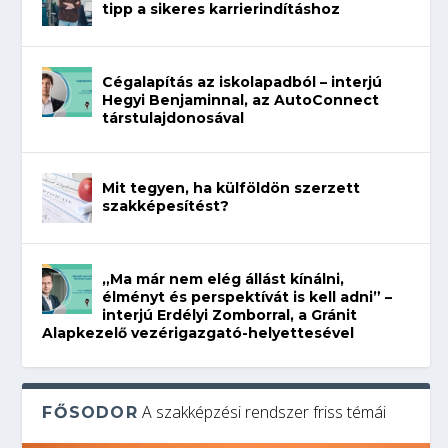
tipp a sikeres karrierindításhoz
Cégalapítás az iskolapadból – interjú
Hegyi Benjaminnal, az AutoConnect
társtulajdonosával
Mit tegyen, ha külföldön szerzett
szakképesítést?
„Ma már nem elég állást kínálni,
élményt és perspektívát is kell adni” –
interjú Erdélyi Zomborral, a Gránit
Alapkezelő vezérigazgató-helyettesével
A szakképzési rendszer friss témái
FŐSODOR