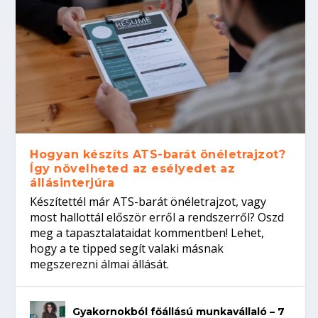
Hogyan készíts ATS-barát önéletrajzot?
Így növelheted az esélyedet az
állásinterjúra
Készítettél már ATS-barát önéletrajzot, vagy
most hallottál először erről a rendszerről? Oszd
meg a tapasztalataidat kommentben! Lehet,
hogy a te tipped segít valaki másnak
megszerezni álmai állását.
Gyakornokból főállású munkavállaló – 7