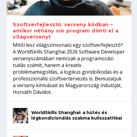
gépeket?
Tanulj szakmát!
amikor néhány sor program dönti el a
telefon nélkül?
világversenyt...
Szoftverfejlesztő: verseny kódban –
amikor néhány sor program dönti el a
világversenyt
Mitől lesz világszínvonalú egy szoftverfejlesztő?
A WorldSkills Shanghai 2026 Software Developer
versenyszámában nemcsak a programozási
tudás számít, hanem a kreatív
problémamegoldás, a logikus gondolkodás és a
professzionális szoftvertervezés is. Bemutatjuk
a verseny kihívásait és Magyarország indulóját,
Horváth Dávidot.
WorldSkills Shanghai: a hűtés és
légkondicionálás szakma kulisszatitkai