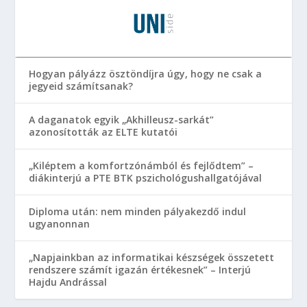
Hogyan pályázz ösztöndíjra úgy, hogy ne csak a
jegyeid számítsanak?
A daganatok egyik „Akhilleusz-sarkát”
azonosították az ELTE kutatói
„Kiléptem a komfortzónámból és fejlődtem” –
diákinterjú a PTE BTK pszichológushallgatójával
Diploma után: nem minden pályakezdő indul
ugyanonnan
„Napjainkban az informatikai készségek összetett
rendszere számít igazán értékesnek” – Interjú
Hajdu Andrással