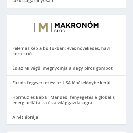
lakosságarányosan
Felemás kép a boltokban: éves növekedés, havi
korrekció
És az MI végül megnyomja a nagy piros gombot
Fúziós fegyverkezés: az USA lépéselőnybe kerül
Hormuz és Báb El-Mandeb: fenyegetés a globális
energiaellátásra és a világgazdaságra
A hét ábrája