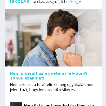
Tanulás, vizsga, új lehetőségek
ISKOLÁK
Nem sikerült az egyetemi felvételi?
Tanulj szakmát!
Nem sikerült a felvételi? Ez még egyáltalán nem
jelenti azt, hogy lemaradtál a sikeres...
Húsz fiatal tanár nyerhet ösztöndíjat a