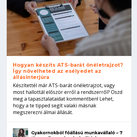
Hogyan készíts ATS-barát önéletrajzot?
Így növelheted az esélyedet az
állásinterjúra
Készítettél már ATS-barát önéletrajzot, vagy
most hallottál először erről a rendszerről? Oszd
meg a tapasztalataidat kommentben! Lehet,
hogy a te tipped segít valaki másnak
megszerezni álmai állását.
Gyakornokból főállású munkavállaló – 7