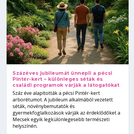
Százéves jubileumát ünnepli a pécsi
Pintér-kert – különleges séták és
családi programok várják a látogatókat
Száz éve alapították a pécsi Pintér-kert
arborétumot. A jubileum alkalmából vezetett
séták, növénybemutatók és
gyermekfoglalkozások várják az érdeklődőket a
Mecsek egyik legkülönlegesebb természeti
helyszínén.