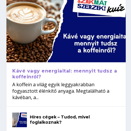
Kávé vagy energiaital: mennyit tudsz a
koffeinről?
A koffein a világ egyik leggyakrabban
fogyasztott élénkítő anyaga. Megtalálható a
kávéban, a...
Híres cégek – Tudod, mivel
foglalkoznak?