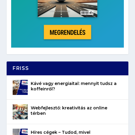
FRISS
Kávé vagy energiaital: mennyit tudsz a
koffeinről?
Webfejlesztő: kreativitás az online
térben
Híres cégek – Tudod, mivel