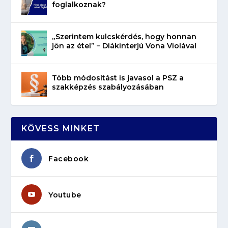
foglalkoznak?
„Szerintem kulcskérdés, hogy honnan
jön az étel” – Diákinterjú Vona Violával
Több módosítást is javasol a PSZ a
szakképzés szabályozásában
KÖVESS MINKET
Facebook
Youtube