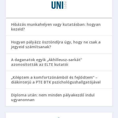
Hibázás munkahelyen vagy kutatásban: hogyan
kezeld?
Hogyan pályázz ösztöndíjra úgy, hogy ne csak a
jegyeid számítsanak?
A daganatok egyik „Akhilleusz-sarkát”
azonosították az ELTE kutatói
„Kiléptem a komfortzónámból és fejlődtem” –
diákinterjú a PTE BTK pszichológushallgatójával
Diploma után: nem minden pályakezdő indul
ugyanonnan