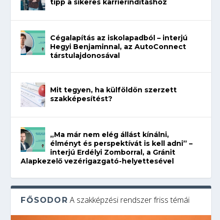
tipp a sikeres karrierindításhoz
Cégalapítás az iskolapadból – interjú
Hegyi Benjaminnal, az AutoConnect
társtulajdonosával
Mit tegyen, ha külföldön szerzett
szakképesítést?
„Ma már nem elég állást kínálni,
élményt és perspektívát is kell adni” –
interjú Erdélyi Zomborral, a Gránit
Alapkezelő vezérigazgató-helyettesével
A szakképzési rendszer friss témái
FŐSODOR