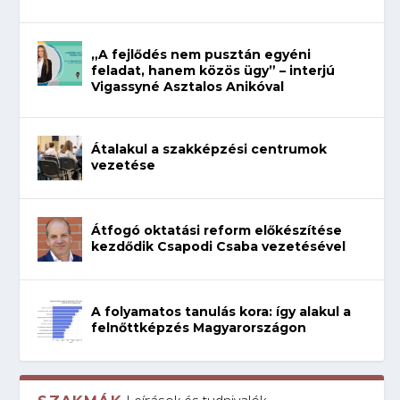
„A fejlődés nem pusztán egyéni
feladat, hanem közös ügy” – interjú
Vigassyné Asztalos Anikóval
Átalakul a szakképzési centrumok
vezetése
Átfogó oktatási reform előkészítése
kezdődik Csapodi Csaba vezetésével
A folyamatos tanulás kora: így alakul a
felnőttképzés Magyarországon