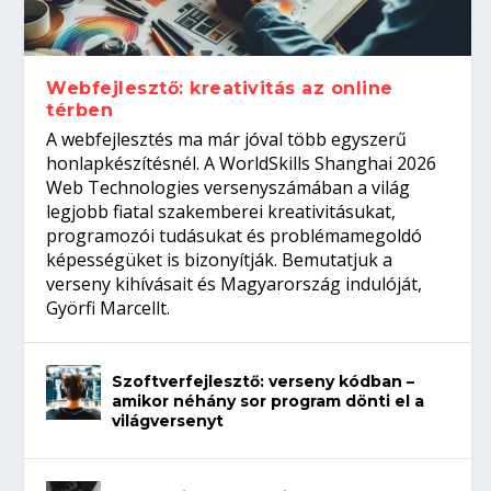
Így növelheted az esélyedet az
gépeket?
Tanulj szakmát!
amikor néhány sor program dönti el a
állásinterjúra...
világversenyt...
Webfejlesztő: kreativitás az online
térben
A webfejlesztés ma már jóval több egyszerű
honlapkészítésnél. A WorldSkills Shanghai 2026
Web Technologies versenyszámában a világ
legjobb fiatal szakemberei kreativitásukat,
programozói tudásukat és problémamegoldó
képességüket is bizonyítják. Bemutatjuk a
verseny kihívásait és Magyarország indulóját,
Györfi Marcellt.
Szoftverfejlesztő: verseny kódban –
amikor néhány sor program dönti el a
világversenyt