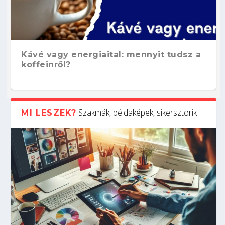
Kávé vagy energiaital: mennyit tudsz a
koffeinről?
Szakmák, példaképek, sikersztorik
MI LESZEK?
Hogyan készíts ATS-barát önéletrajzot?
Kitalálod, mire használják ezeket a
Nem sikerült az egyetemi felvételi?
Szoftverfejlesztő: verseny kódban –