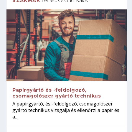
Leírások és tudnivalók
SZAKMÁK
Papírgyártó és -feldolgozó,
csomagolószer gyártó technikus
A papírgyártó, és -feldolgozó, csomagolószer
gyártó technikus vizsgálja és ellenőrzi a papír és
a...