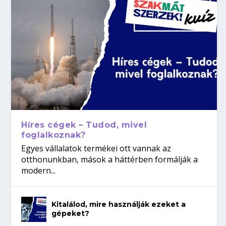
Híres cégek – Tudod, mivel
foglalkoznak?
Egyes vállalatok termékei ott vannak az
otthonunkban, mások a háttérben formálják a
modern...
Kitalálod, mire használják ezeket a
gépeket?