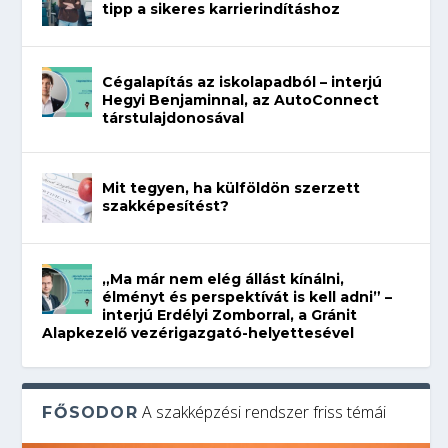
tipp a sikeres karrierindításhoz
Cégalapítás az iskolapadból – interjú
Hegyi Benjaminnal, az AutoConnect
társtulajdonosával
Mit tegyen, ha külföldön szerzett
szakképesítést?
„Ma már nem elég állást kínálni,
élményt és perspektívát is kell adni” –
interjú Erdélyi Zomborral, a Gránit
Alapkezelő vezérigazgató-helyettesével
A szakképzési rendszer friss témái
FŐSODOR