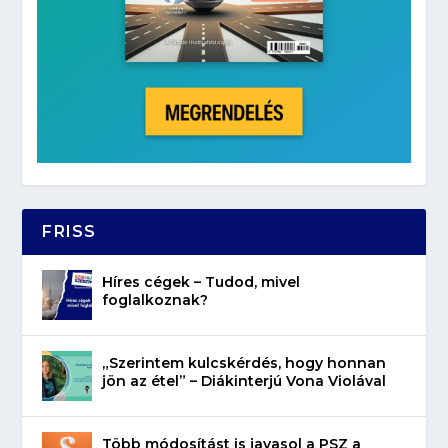
FRISS
Híres cégek – Tudod, mivel
foglalkoznak?
„Szerintem kulcskérdés, hogy honnan
jön az étel” – Diákinterjú Vona Violával
Több módosítást is javasol a PSZ a