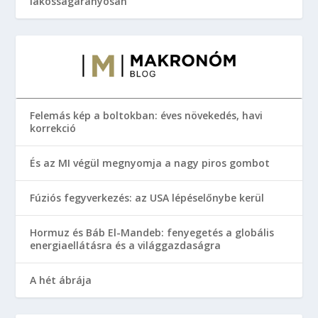
lakosságarányosan
Felemás kép a boltokban: éves növekedés, havi
korrekció
És az MI végül megnyomja a nagy piros gombot
Fúziós fegyverkezés: az USA lépéselőnybe kerül
Hormuz és Báb El-Mandeb: fenyegetés a globális
energiaellátásra és a világgazdaságra
A hét ábrája