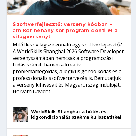
gépeket?
Tanulj szakmát!
amikor néhány sor program dönti el a
telefon nélkül?
világversenyt...
Szoftverfejlesztő: verseny kódban –
amikor néhány sor program dönti el a
világversenyt
Mitől lesz világszínvonalú egy szoftverfejlesztő?
A WorldSkills Shanghai 2026 Software Developer
versenyszámában nemcsak a programozási
tudás számít, hanem a kreatív
problémamegoldás, a logikus gondolkodás és a
professzionális szoftvertervezés is. Bemutatjuk
a verseny kihívásait és Magyarország indulóját,
Horváth Dávidot.
WorldSkills Shanghai: a hűtés és
légkondicionálás szakma kulisszatitkai