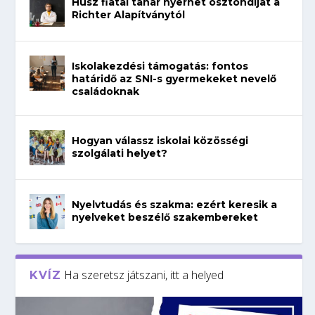
Húsz fiatal tanár nyerhet ösztöndíjat a
Richter Alapítványtól
Iskolakezdési támogatás: fontos
határidő az SNI-s gyermekeket nevelő
családoknak
Hogyan válassz iskolai közösségi
szolgálati helyet?
Nyelvtudás és szakma: ezért keresik a
nyelveket beszélő szakembereket
Ha szeretsz játszani, itt a helyed
KVÍZ