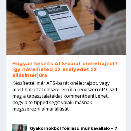
Hogyan készíts ATS-barát önéletrajzot?
Így növelheted az esélyedet az
állásinterjúra
Készítettél már ATS-barát önéletrajzot, vagy
most hallottál először erről a rendszerről? Oszd
meg a tapasztalataidat kommentben! Lehet,
hogy a te tipped segít valaki másnak
megszerezni álmai állását.
Gyakornokból főállású munkavállaló – 7