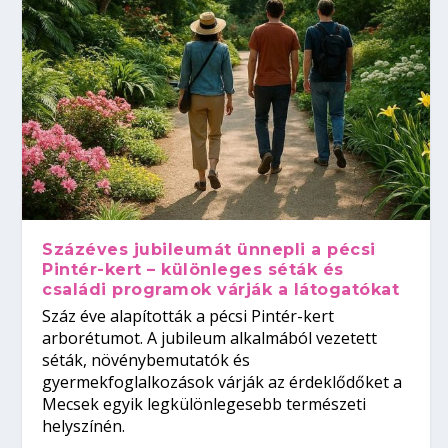
Százéves jubileumát ünnepli a pécsi
Pintér-kert – különleges séták és
családi programok várják a látogatókat
Száz éve alapították a pécsi Pintér-kert
arborétumot. A jubileum alkalmából vezetett
séták, növénybemutatók és
gyermekfoglalkozások várják az érdeklődőket a
Mecsek egyik legkülönlegesebb természeti
helyszínén.