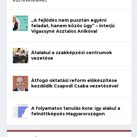
„A fejlődés nem pusztán egyéni
feladat, hanem közös ügy” – interjú
Vigassyné Asztalos Anikóval
Átalakul a szakképzési centrumok
vezetése
Átfogó oktatási reform előkészítése
kezdődik Csapodi Csaba vezetésével
A folyamatos tanulás kora: így alakul a
felnőttképzés Magyarországon