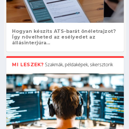
Hogyan készíts ATS-barát önéletrajzot?
Így növelheted az esélyedet az
állásinterjúra...
Szakmák, példaképek, sikersztorik
MI LESZEK?
Kitalálod, mire használják ezeket a
Nem sikerült az egyetemi felvételi?
Szoftverfejlesztő: verseny kódban –
Digitális detox – hogyan kapcsolódj ki