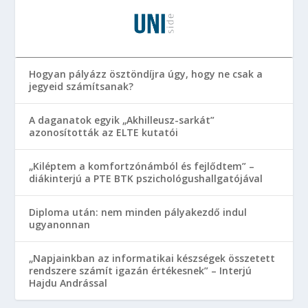
Hogyan pályázz ösztöndíjra úgy, hogy ne csak a
jegyeid számítsanak?
A daganatok egyik „Akhilleusz-sarkát”
azonosították az ELTE kutatói
„Kiléptem a komfortzónámból és fejlődtem” –
diákinterjú a PTE BTK pszichológushallgatójával
Diploma után: nem minden pályakezdő indul
ugyanonnan
„Napjainkban az informatikai készségek összetett
rendszere számít igazán értékesnek” – Interjú
Hajdu Andrással