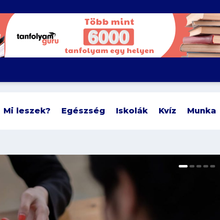
Mi leszek?
Egészség
Iskolák
Kvíz
Munka