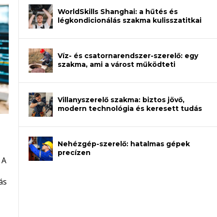
WorldSkills Shanghai: a hűtés és
légkondicionálás szakma kulisszatitkai
Víz- és csatornarendszer-szerelő: egy
szakma, ami a várost működteti
Villanyszerelő szakma: biztos jövő,
modern technológia és keresett tudás
Nehézgép-szerelő: hatalmas gépek
an – amikor néhány sor program dönti
precízen
 A
et a gépeket?
eli? Tanulj szakmát!
ódj ki telefon nélkül?
ás