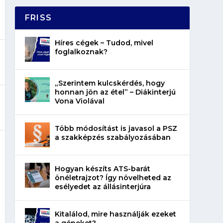
FRISS
Híres cégek – Tudod, mivel
foglalkoznak?
„Szerintem kulcskérdés, hogy
honnan jön az étel” – Diákinterjú
Vona Violával
Több módosítást is javasol a PSZ
a szakképzés szabályozásában
Hogyan készíts ATS-barát
önéletrajzot? Így növelheted az
esélyedet az állásinterjúra
Kitalálod, mire használják ezeket
a gépeket?