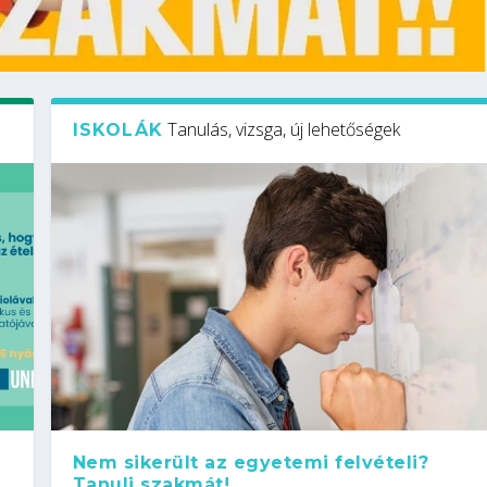
Tanulás, vizsga, új lehetőségek
ISKOLÁK
Nem sikerült az egyetemi felvételi?
Tanulj szakmát!