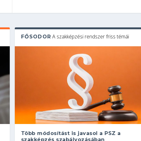
A szakképzési rendszer friss témái
FŐSODOR
Több módosítást is javasol a PSZ a
szakképzés szabályozásában