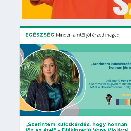
Minden amitől jól érzed magad
EGÉSZSÉG
„Szerintem kulcskérdés, hogy honnan
jön az étel” – Diákinterjú Vona Violával