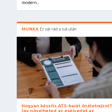
modern...
Ez vár rád a suli után
MUNKA
Hogyan készíts ATS-barát önéletrajzot?
Így növelheted az esélyedet az