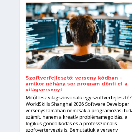
Szoftverfejlesztő: verseny kódban –
amikor néhány sor program dönti el a
világversenyt
Szoftverfejlesztő: verseny kódb
Mitől lesz világszínvonalú egy szoftverfejlesztő?
Kitalálod, mire használják ezek
Nem sikerült az egyetemi felvét
el a világversenyt...
Digitális detox – hogyan kapcsol
WorldSkills Shanghai 2026 Software Developer
Írta:
Írta:
Írta:
Írta:
Tóth Mónika
Oláh Erika
Szakmát Szerzek
Oláh Erika
|
|
|
2026. augusztus. 4.
2026. augusztus. 3.
2026. augusztus. 4.
|
2026. augusztus. 3.
|
|
|
Iskolák
Egészség
Kvíz
|
Mi leszek?
versenyszámában nemcsak a programozási tud
számít, hanem a kreatív problémamegoldás, a
logikus gondolkodás és a professzionális
szoftvertervezés is. Bemutatjuk a verseny