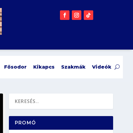
Fősodor
Kikapcs
Szakmák
Videók
PROMÓ