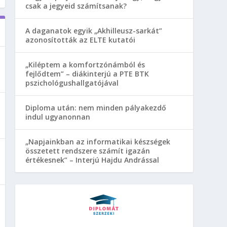
csak a jegyeid számítsanak?
A daganatok egyik „Akhilleusz-sarkát”
azonosították az ELTE kutatói
„Kiléptem a komfortzónámból és
fejlődtem” – diákinterjú a PTE BTK
pszichológushallgatójával
Diploma után: nem minden pályakezdő
indul ugyanonnan
„Napjainkban az informatikai készségek
összetett rendszere számít igazán
értékesnek” – Interjú Hajdu Andrással