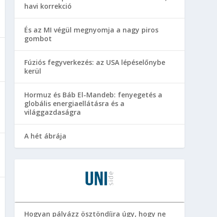
havi korrekció
És az MI végül megnyomja a nagy piros
gombot
Fúziós fegyverkezés: az USA lépéselőnybe
kerül
Hormuz és Báb El-Mandeb: fenyegetés a
globális energiaellátásra és a
világgazdaságra
A hét ábrája
Hogyan pályázz ösztöndíjra úgy, hogy ne