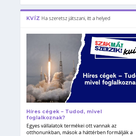
Ha szeretsz játszani, itt a helyed
KVÍZ
Híres cégek – Tudod, mivel
foglalkoznak?
Egyes vállalatok termékei ott vannak az
otthonunkban, mások a háttérben formálják a