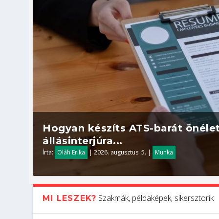
Hogyan készíts ATS-barát önélet
állásinterjúra...
Írta:
Oláh Erika
|
2026. augusztus. 5.
|
Munka
Szakmák, példaképek, sikersztorik
MI LESZEK?