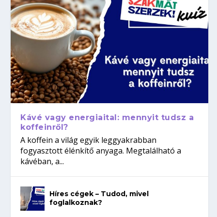
Kávé vagy energiaital: mennyit tudsz a
koffeinről?
A koffein a világ egyik leggyakrabban
fogyasztott élénkítő anyaga. Megtalálható a
kávéban, a...
Híres cégek – Tudod, mivel
foglalkoznak?