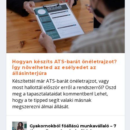
Hogyan készíts ATS-barát önéletrajzot?
Így növelheted az esélyedet az
állásinterjúra
Készítettél már ATS-barát önéletrajzot, vagy
most hallottál először erről a rendszerről? Oszd
meg a tapasztalataidat kommentben! Lehet,
hogy a te tipped segít valaki másnak
megszerezni álmai állását.
Gyakornokból főállású munkavállaló – 7