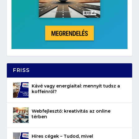
FRISS
Kávé vagy energiaital: mennyit tudsz a
koffeinről?
Webfejlesztő: kreativitás az online
térben
Híres cégek – Tudod, mivel