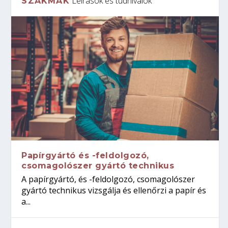
Leírások és tudnivalók
SZAKMÁK
Papírgyártó és -feldolgozó,
csomagolószer gyártó technikus
A papírgyártó, és -feldolgozó, csomagolószer
gyártó technikus vizsgálja és ellenőrzi a papír és
a...