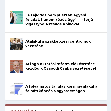
„A fejlődés nem pusztán egyéni
feladat, hanem közös ügy” – interjú
Vigassyné Asztalos Anikóval
Átalakul a szakképzési centrumok
vezetése
Átfogó oktatási reform előkészítése
kezdődik Csapodi Csaba vezetésével
A folyamatos tanulás kora: így alakul a
felnőttképzés Magyarországon