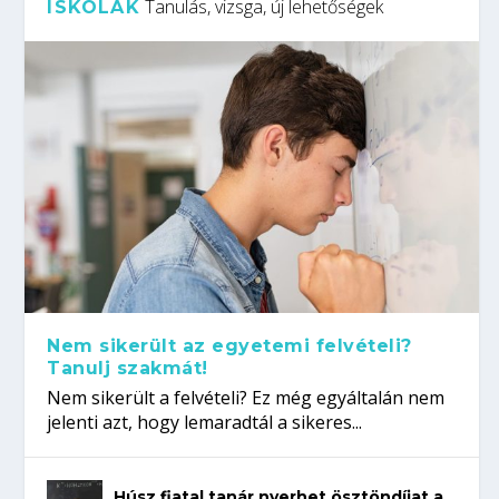
Tanulás, vizsga, új lehetőségek
ISKOLÁK
Nem sikerült az egyetemi felvételi?
Tanulj szakmát!
Nem sikerült a felvételi? Ez még egyáltalán nem
jelenti azt, hogy lemaradtál a sikeres...
Húsz fiatal tanár nyerhet ösztöndíjat a