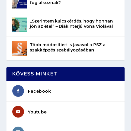
foglalkoznak?
„Szerintem kulcskérdés, hogy honnan
jön az étel” – Diákinterjú Vona Violával
Több módosítást is javasol a PSZ a
szakképzés szabályozásában
KÖVESS MINKET
Facebook
Youtube