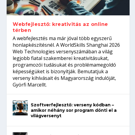
Így növelheted az esélyedet az
gépeket?
Tanulj szakmát!
amikor néhány sor program dönti el a
állásinterjúra...
világversenyt...
Webfejlesztő: kreativitás az online
térben
A webfejlesztés ma már jóval több egyszerű
honlapkészítésnél. A WorldSkills Shanghai 2026
Web Technologies versenyszámában a világ
legjobb fiatal szakemberei kreativitásukat,
programozói tudásukat és problémamegoldó
képességüket is bizonyítják. Bemutatjuk a
verseny kihívásait és Magyarország indulóját,
Györfi Marcellt.
Szoftverfejlesztő: verseny kódban –
amikor néhány sor program dönti el a
világversenyt