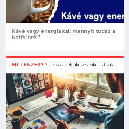
Kávé vagy energiaital: mennyit tudsz a
koffeinről?
Szakmák, példaképek, sikersztorik
MI LESZEK?
Hogyan készíts ATS-barát önéletrajzot?
Kitalálod, mire használják ezeket a
Nem sikerült az egyetemi felvételi?
Szoftverfejlesztő: verseny kódban –