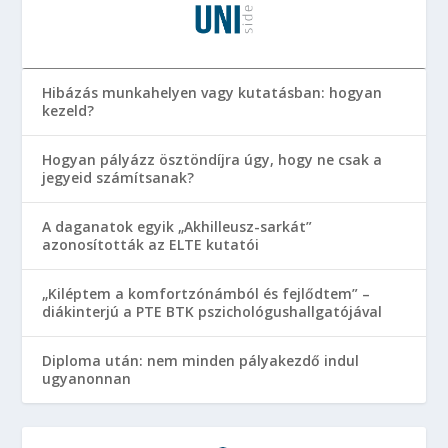
Hibázás munkahelyen vagy kutatásban: hogyan
kezeld?
Hogyan pályázz ösztöndíjra úgy, hogy ne csak a
jegyeid számítsanak?
A daganatok egyik „Akhilleusz-sarkát”
azonosították az ELTE kutatói
„Kiléptem a komfortzónámból és fejlődtem” –
diákinterjú a PTE BTK pszichológushallgatójával
Diploma után: nem minden pályakezdő indul
ugyanonnan