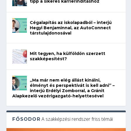
tipp a sikeres karrierindításhoz
Cégalapítás az iskolapadból – interjú
Hegyi Benjaminnal, az AutoConnect
társtulajdonosával
Mit tegyen, ha külföldön szerzett
szakképesítést?
„Ma már nem elég állást kínálni,
élményt és perspektívát is kell adni” –
interjú Erdélyi Zomborral, a Gránit
Alapkezelő vezérigazgató-helyettesével
A szakképzési rendszer friss témái
FŐSODOR