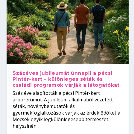
Százéves jubileumát ünnepli a pécsi
Pintér-kert – különleges séták és
családi programok várják a látogatókat
Száz éve alapították a pécsi Pintér-kert
arborétumot. A jubileum alkalmából vezetett
séták, növénybemutatók és
gyermekfoglalkozások várják az érdeklődőket a
Mecsek egyik legkülönlegesebb természeti
helyszínén.