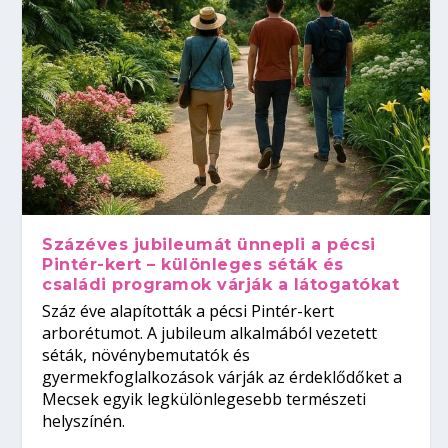
Százéves jubileumát ünnepli a pécsi
Pintér-kert – különleges séták és
családi programok várják a látogatókat
Száz éve alapították a pécsi Pintér-kert
arborétumot. A jubileum alkalmából vezetett
séták, növénybemutatók és
gyermekfoglalkozások várják az érdeklődőket a
Mecsek egyik legkülönlegesebb természeti
helyszínén.