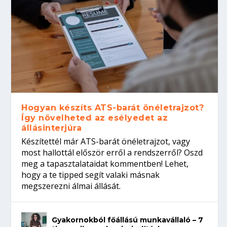
Hogyan készíts ATS-barát önéletrajzot?
Így növelheted az esélyedet az
állásinterjúra
Készítettél már ATS-barát önéletrajzot, vagy
most hallottál először erről a rendszerről? Oszd
meg a tapasztalataidat kommentben! Lehet,
hogy a te tipped segít valaki másnak
megszerezni álmai állását.
Gyakornokból főállású munkavállaló – 7