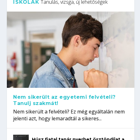
Tanulás, vizsga, új lehetőségek
ISKOLÁK
Nem sikerült az egyetemi felvételi?
Tanulj szakmát!
Nem sikerült a felvételi? Ez még egyáltalán nem
jelenti azt, hogy lemaradtál a sikeres...
Húsz fiatal tanár nyerhet ösztöndíjat a