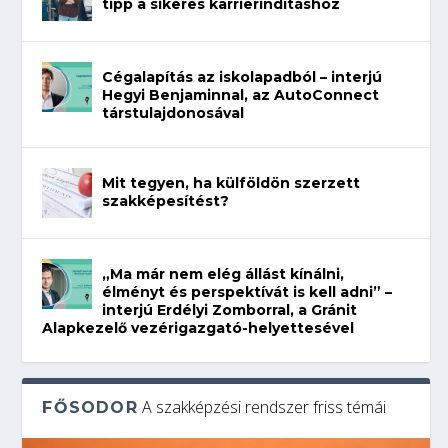
tipp a sikeres karrierindításhoz
Cégalapítás az iskolapadból – interjú
Hegyi Benjaminnal, az AutoConnect
társtulajdonosával
Mit tegyen, ha külföldön szerzett
szakképesítést?
„Ma már nem elég állást kínálni,
élményt és perspektívát is kell adni” –
interjú Erdélyi Zomborral, a Gránit
Alapkezelő vezérigazgató-helyettesével
A szakképzési rendszer friss témái
FŐSODOR