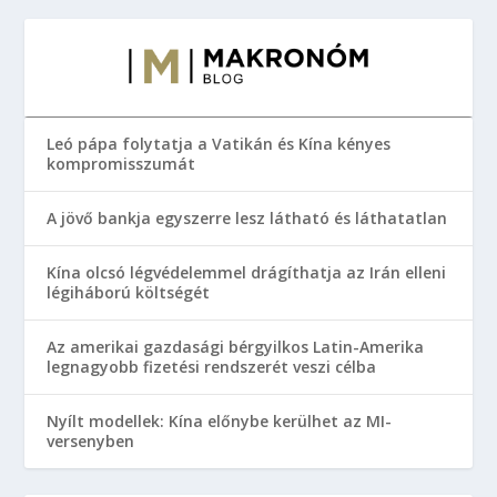
Leó pápa folytatja a Vatikán és Kína kényes
kompromisszumát
A jövő bankja egyszerre lesz látható és láthatatlan
Kína olcsó légvédelemmel drágíthatja az Irán elleni
légiháború költségét
Az amerikai gazdasági bérgyilkos Latin-Amerika
legnagyobb fizetési rendszerét veszi célba
Nyílt modellek: Kína előnybe kerülhet az MI-
versenyben