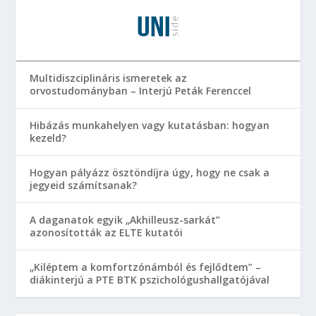
Multidiszciplináris ismeretek az
orvostudományban – Interjú Peták Ferenccel
Hibázás munkahelyen vagy kutatásban: hogyan
kezeld?
Hogyan pályázz ösztöndíjra úgy, hogy ne csak a
jegyeid számítsanak?
A daganatok egyik „Akhilleusz-sarkát”
azonosították az ELTE kutatói
„Kiléptem a komfortzónámból és fejlődtem” –
diákinterjú a PTE BTK pszichológushallgatójával