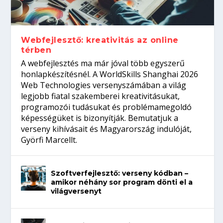
Így növelheted az esélyedet az
gépeket?
Tanulj szakmát!
amikor néhány sor program dönti el a
állásinterjúra...
világversenyt...
Webfejlesztő: kreativitás az online
térben
A webfejlesztés ma már jóval több egyszerű
honlapkészítésnél. A WorldSkills Shanghai 2026
Web Technologies versenyszámában a világ
legjobb fiatal szakemberei kreativitásukat,
programozói tudásukat és problémamegoldó
képességüket is bizonyítják. Bemutatjuk a
verseny kihívásait és Magyarország indulóját,
Györfi Marcellt.
Szoftverfejlesztő: verseny kódban –
amikor néhány sor program dönti el a
világversenyt