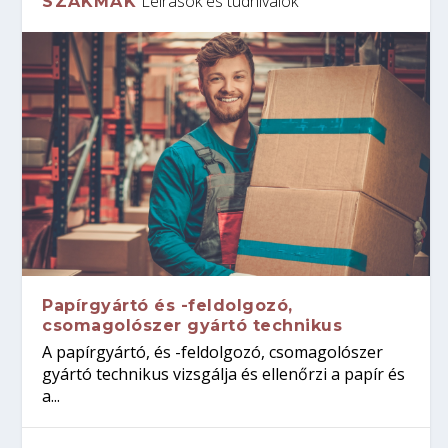
Leírások és tudnivalók
SZAKMÁK
Papírgyártó és -feldolgozó,
csomagolószer gyártó technikus
A papírgyártó, és -feldolgozó, csomagolószer
gyártó technikus vizsgálja és ellenőrzi a papír és
a...