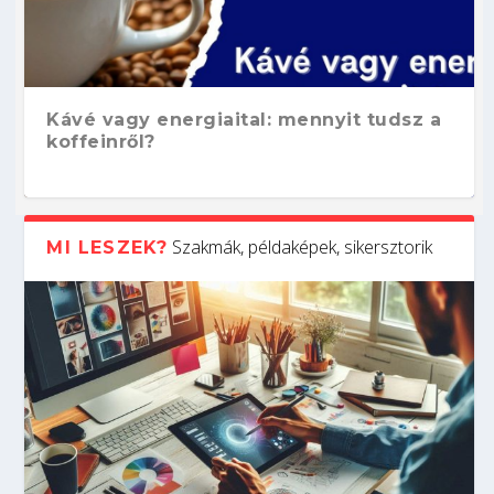
Kávé vagy energiaital: mennyit tudsz a
koffeinről?
Szakmák, példaképek, sikersztorik
MI LESZEK?
Hogyan készíts ATS-barát önéletrajzot?
Kitalálod, mire használják ezeket a
Nem sikerült az egyetemi felvételi?
Szoftverfejlesztő: verseny kódban –