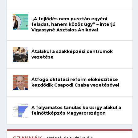
„A fejlődés nem pusztán egyéni
feladat, hanem közös ügy” – interjú
Vigassyné Asztalos Anikóval
Átalakul a szakképzési centrumok
vezetése
Átfogó oktatási reform előkészítése
kezdődik Csapodi Csaba vezetésével
A folyamatos tanulás kora: így alakul a
felnőttképzés Magyarországon