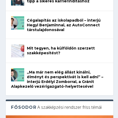
tipp a sikeres karrierindításhoz
Cégalapítás az iskolapadból – interjú
Hegyi Benjaminnal, az AutoConnect
társtulajdonosával
Mit tegyen, ha külföldön szerzett
szakképesítést?
„Ma már nem elég állást kínálni,
élményt és perspektívát is kell adni” –
interjú Erdélyi Zomborral, a Gránit
Alapkezelő vezérigazgató-helyettesével
A szakképzési rendszer friss témái
FŐSODOR