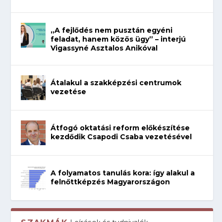
„A fejlődés nem pusztán egyéni
feladat, hanem közös ügy” – interjú
Vigassyné Asztalos Anikóval
Átalakul a szakképzési centrumok
vezetése
Átfogó oktatási reform előkészítése
kezdődik Csapodi Csaba vezetésével
A folyamatos tanulás kora: így alakul a
felnőttképzés Magyarországon