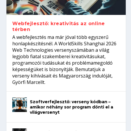
Így növelheted az esélyedet az
gépeket?
Tanulj szakmát!
amikor néhány sor program dönti el a
állásinterjúra...
világversenyt...
Webfejlesztő: kreativitás az online
térben
A webfejlesztés ma már jóval több egyszerű
honlapkészítésnél. A WorldSkills Shanghai 2026
Web Technologies versenyszámában a világ
legjobb fiatal szakemberei kreativitásukat,
programozói tudásukat és problémamegoldó
képességüket is bizonyítják. Bemutatjuk a
verseny kihívásait és Magyarország indulóját,
Györfi Marcellt.
Szoftverfejlesztő: verseny kódban –
amikor néhány sor program dönti el a
világversenyt