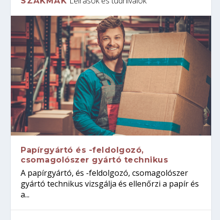
Leírások és tudnivalók
SZAKMÁK
Papírgyártó és -feldolgozó,
csomagolószer gyártó technikus
A papírgyártó, és -feldolgozó, csomagolószer
gyártó technikus vizsgálja és ellenőrzi a papír és
a...