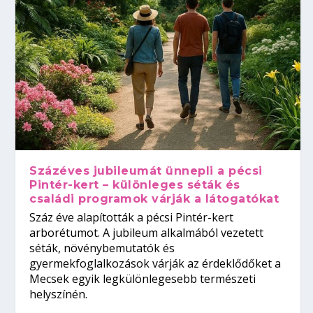
Százéves jubileumát ünnepli a pécsi
Pintér-kert – különleges séták és
családi programok várják a látogatókat
Száz éve alapították a pécsi Pintér-kert
arborétumot. A jubileum alkalmából vezetett
séták, növénybemutatók és
gyermekfoglalkozások várják az érdeklődőket a
Mecsek egyik legkülönlegesebb természeti
helyszínén.