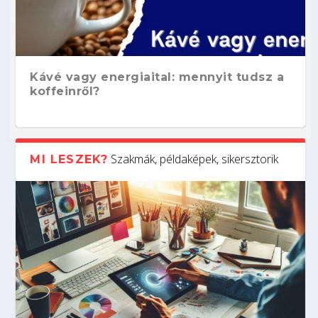
Kávé vagy energiaital: mennyit tudsz a
koffeinről?
Szakmák, példaképek, sikersztorik
MI LESZEK?
Hogyan készíts ATS-barát önéletrajzot?
Kitalálod, mire használják ezeket a
Nem sikerült az egyetemi felvételi?
Szoftverfejlesztő: verseny kódban –