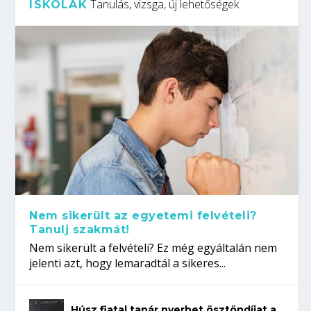
Tanulás, vizsga, új lehetőségek
ISKOLÁK
Nem sikerült az egyetemi felvételi?
Tanulj szakmát!
Nem sikerült a felvételi? Ez még egyáltalán nem
jelenti azt, hogy lemaradtál a sikeres...
Húsz fiatal tanár nyerhet ösztöndíjat a