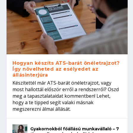
Hogyan készíts ATS-barát önéletrajzot?
Így növelheted az esélyedet az
állásinterjúra
Készítettél már ATS-barát önéletrajzot, vagy
most hallottál először erről a rendszerről? Oszd
meg a tapasztalataidat kommentben! Lehet,
hogy a te tipped segít valaki másnak
megszerezni álmai állását.
Gyakornokból főállású munkavállaló – 7