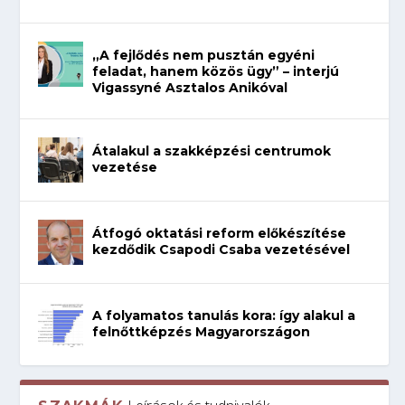
„A fejlődés nem pusztán egyéni
feladat, hanem közös ügy” – interjú
Vigassyné Asztalos Anikóval
Átalakul a szakképzési centrumok
vezetése
Átfogó oktatási reform előkészítése
kezdődik Csapodi Csaba vezetésével
A folyamatos tanulás kora: így alakul a
felnőttképzés Magyarországon