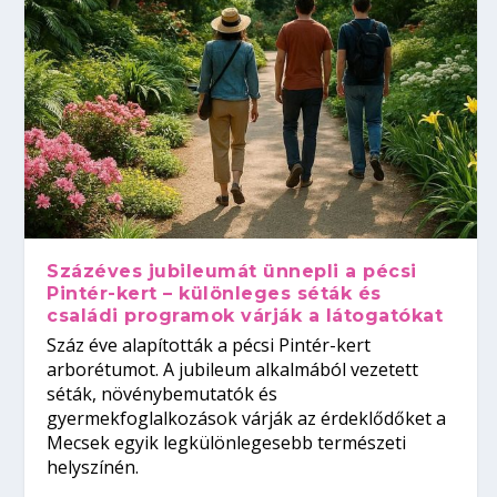
Százéves jubileumát ünnepli a pécsi
Pintér-kert – különleges séták és
családi programok várják a látogatókat
Száz éve alapították a pécsi Pintér-kert
arborétumot. A jubileum alkalmából vezetett
séták, növénybemutatók és
gyermekfoglalkozások várják az érdeklődőket a
Mecsek egyik legkülönlegesebb természeti
helyszínén.