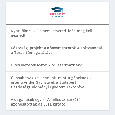
Nyári filmek – Ha nem ismered, idén meg kell
nézned!
Közösségi projekt a Könyvmentorok Alapítványnál,
a Tesco támogatásával
Híres idézetek kvíze: kitől származnak?
Okosabbnak kell lennünk, mint a gépeknek –
interjú Andor Györggyel, a Budapesti
Gazdaságtudományi Egyetem rektorával
A daganatok egyik „Akhilleusz-sarkát”
azonosították az ELTE kutatói