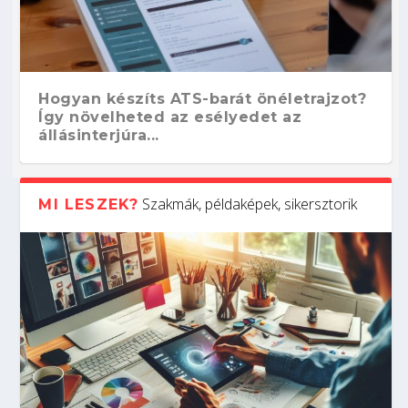
Hogyan készíts ATS-barát önéletrajzot?
Így növelheted az esélyedet az
állásinterjúra...
Szakmák, példaképek, sikersztorik
MI LESZEK?
Kitalálod, mire használják ezeket a
Nem sikerült az egyetemi felvételi?
Szoftverfejlesztő: verseny kódban –
Digitális detox – hogyan kapcsolódj ki