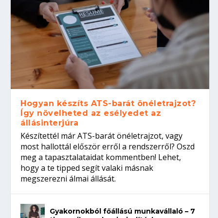
Hogyan készíts ATS-barát önéletrajzot?
Így növelheted az esélyedet az
állásinterjúra
Készítettél már ATS-barát önéletrajzot, vagy
most hallottál először erről a rendszerről? Oszd
meg a tapasztalataidat kommentben! Lehet,
hogy a te tipped segít valaki másnak
megszerezni álmai állását.
Gyakornokból főállású munkavállaló – 7