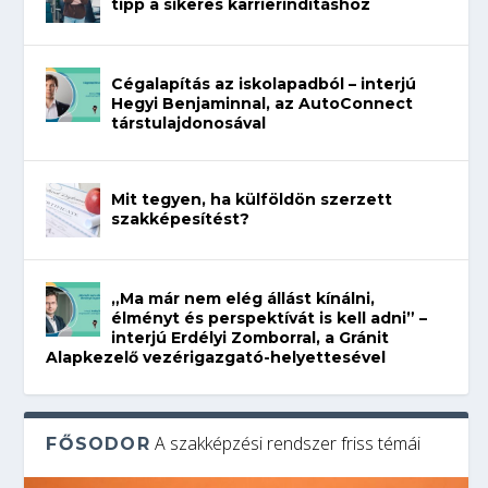
tipp a sikeres karrierindításhoz
Cégalapítás az iskolapadból – interjú
Hegyi Benjaminnal, az AutoConnect
társtulajdonosával
Mit tegyen, ha külföldön szerzett
szakképesítést?
„Ma már nem elég állást kínálni,
élményt és perspektívát is kell adni” –
interjú Erdélyi Zomborral, a Gránit
Alapkezelő vezérigazgató-helyettesével
A szakképzési rendszer friss témái
FŐSODOR