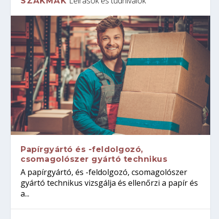
Leírások és tudnivalók
SZAKMÁK
Papírgyártó és -feldolgozó,
csomagolószer gyártó technikus
A papírgyártó, és -feldolgozó, csomagolószer
gyártó technikus vizsgálja és ellenőrzi a papír és
a...