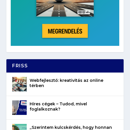
FRISS
Webfejlesztő: kreativitás az online
térben
Híres cégek – Tudod, mivel
foglalkoznak?
„Szerintem kulcskérdés, hogy honnan