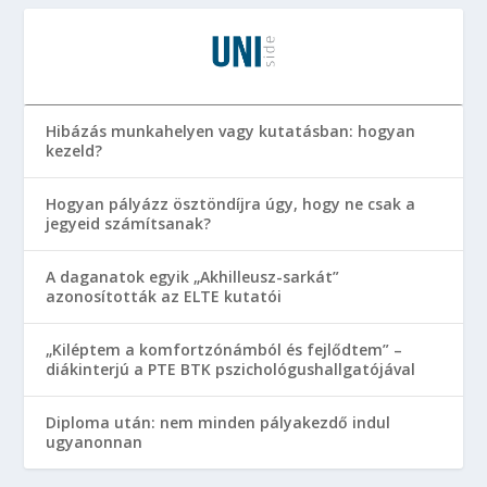
Hibázás munkahelyen vagy kutatásban: hogyan
kezeld?
Hogyan pályázz ösztöndíjra úgy, hogy ne csak a
jegyeid számítsanak?
A daganatok egyik „Akhilleusz-sarkát”
azonosították az ELTE kutatói
„Kiléptem a komfortzónámból és fejlődtem” –
diákinterjú a PTE BTK pszichológushallgatójával
Diploma után: nem minden pályakezdő indul
ugyanonnan