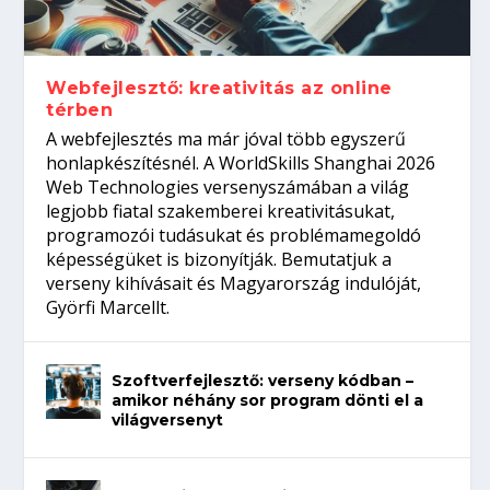
gépeket?
Tanulj szakmát!
amikor néhány sor program dönti el a
telefon nélkül?
világversenyt...
Webfejlesztő: kreativitás az online
térben
A webfejlesztés ma már jóval több egyszerű
honlapkészítésnél. A WorldSkills Shanghai 2026
Web Technologies versenyszámában a világ
legjobb fiatal szakemberei kreativitásukat,
programozói tudásukat és problémamegoldó
képességüket is bizonyítják. Bemutatjuk a
verseny kihívásait és Magyarország indulóját,
Györfi Marcellt.
Szoftverfejlesztő: verseny kódban –
amikor néhány sor program dönti el a
világversenyt