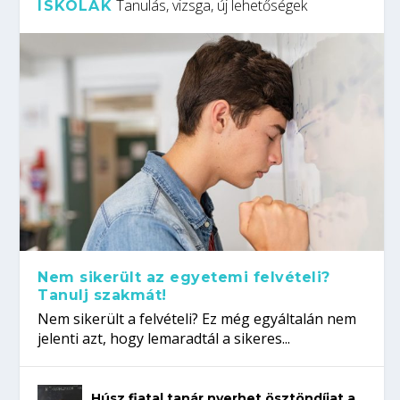
Tanulás, vizsga, új lehetőségek
ISKOLÁK
Nem sikerült az egyetemi felvételi?
Tanulj szakmát!
Nem sikerült a felvételi? Ez még egyáltalán nem
jelenti azt, hogy lemaradtál a sikeres...
Húsz fiatal tanár nyerhet ösztöndíjat a