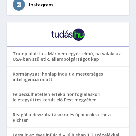
Instagram
Trump aláírta – Már nem egyértelmű, ha valaki az
USA-ban születik, állampolgárságot kap
Kormányzati honlap indult a mesterséges
intelligencia miatt
Felbecsülhetetlen értékű honfoglaláskori
leletegyüttes került elő Pest megyében
Reagál a devizahatásokra és új piacokra tör a
Richter
Lassult az éves infláció – Júliusban 1,2 százalékkal