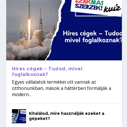
Híres cégek – Tudod, mivel
foglalkoznak?
Egyes vállalatok termékei ott vannak az
otthonunkban, mások a háttérben formálják a
modern...
Kitalálod, mire használják ezeket a
gépeket?