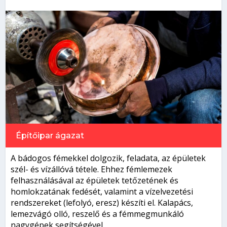
Építőipar
ágazat
A bádogos fémekkel dolgozik, feladata, az épületek
szél- és vízállóvá tétele. Ehhez fémlemezek
felhasználásával az épületek tetőzetének és
homlokzatának fedését, valamint a vízelvezetési
rendszereket (lefolyó, eresz) készíti el. Kalapács,
lemezvágó olló, reszelő és a fémmegmunkáló
nagygépek segítségével.