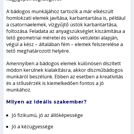
A bádogos munkájához tartozik a már elkészült
homlokzati elemek javítása, karbantartása is, például
a csatornaelemek, vízgyűjtő üstök karbantartása,
foltozása. Feladata az anyagszükséglet kiszámítása a
tető geometriai méretei és valós vetületei alapján,
végül a kész – általában fém – elemek felszerelése a
tető meghatározott helyére.
Amennyiben a bádogos elemek különösen díszített
módon kerülnek kialakításra, akkor díszműbádogos
munkáról beszélünk. Ebben az esetben a kreativitás
és a stílusérzék is kiemelkedően fontos a jó
munkához.
Milyen az ideális szakember?
Jó fizikumú, jó az állóképessége
Jó a kézügyessége