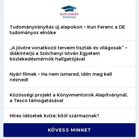
Tudományirányítás új alapokon – Kun Ferenc a DE
tudományos elnöke
„A jövőre vonatkozó terveim tiszták és világosak” –
diákinterjú a Széchenyi István Egyetem
közlekedésmérnök hallgatójával
Nyári filmek – Ha nem ismered, idén meg kell
nézned!
Közösségi projekt a Könyvmentorok Alapítványnál,
a Tesco támogatásával
Híres idézetek kvíze: kitől származnak?
KÖVESS MINKET