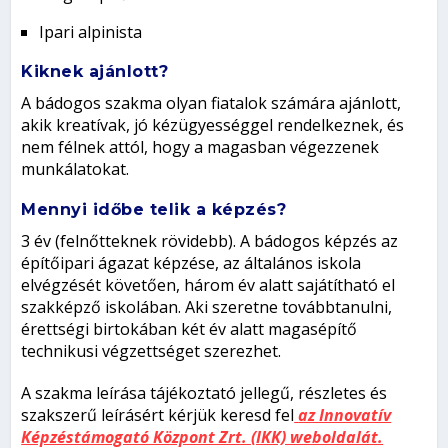
Ipari alpinista
Kiknek ajánlott?
A bádogos szakma olyan fiatalok számára ajánlott,
akik kreatívak, jó kézügyességgel rendelkeznek, és
nem félnek attól, hogy a magasban végezzenek
munkálatokat.
Mennyi időbe telik a képzés?
3 év (felnőtteknek rövidebb). A bádogos képzés az
építőipari ágazat képzése, az általános iskola
elvégzését követően, három év alatt sajátítható el
szakképző iskolában. Aki szeretne továbbtanulni,
érettségi birtokában két év alatt magasépítő
technikusi végzettséget szerezhet.
A szakma leírása tájékoztató jellegű, részletes és
szakszerű leírásért kérjük keresd fel
az Innovatív
Képzéstámogató Központ Zrt. (IKK) weboldalát.