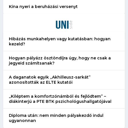
Kína nyeri a beruházási versenyt
Hibázás munkahelyen vagy kutatásban: hogyan
kezeld?
Hogyan pályázz ösztöndíjra úgy, hogy ne csak a
jegyeid számítsanak?
A daganatok egyik „Akhilleusz-sarkát”
azonosították az ELTE kutatói
„Kiléptem a komfortzónámból és fejlődtem” –
diákinterjú a PTE BTK pszichológushallgatójával
Diploma után: nem minden pályakezdő indul
ugyanonnan