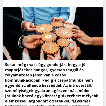
Sokan még ma is úgy gondolják, hogy a jó
csapatjátékos hangos, gyorsan reagál és
folyamatosan jelen van a közös
kommunikációban. Pedig a csapatmunka nem
egyenlő az állandó beszéddel. Az introvertált
személyiségek gyakran egészen más módon
járulnak hozzá egy közösség sikeréhez: mélyebb
elemzéssel, átgondolt ötletekkel, figyelmes