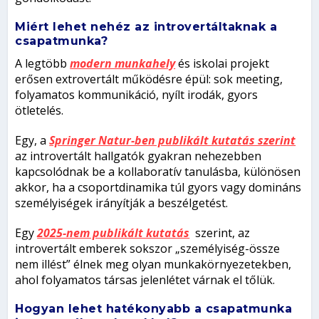
Miért lehet nehéz az introvertáltaknak a
csapatmunka?
A legtöbb
modern munkahely
és iskolai projekt
erősen extrovertált működésre épül: sok meeting,
folyamatos kommunikáció, nyílt irodák, gyors
ötletelés.
Egy, a
Springer Natur-ben publikált kutatás szerint
az introvertált hallgatók gyakran nehezebben
kapcsolódnak be a kollaboratív tanulásba, különösen
akkor, ha a csoportdinamika túl gyors vagy domináns
személyiségek irányítják a beszélgetést.
Egy
2025-nem publikált kutatás
szerint, az
introvertált emberek sokszor „személyiség-össze
nem illést” élnek meg olyan munkakörnyezetekben,
ahol folyamatos társas jelenlétet várnak el tőlük.
Hogyan lehet hatékonyabb a csapatmunka