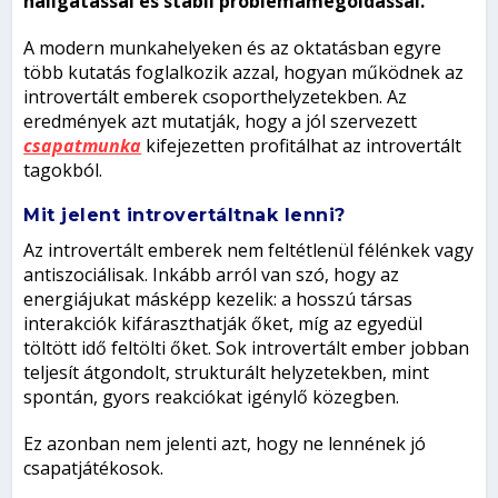
hallgatással és stabil problémamegoldással.
A modern munkahelyeken és az oktatásban egyre
több kutatás foglalkozik azzal, hogyan működnek az
introvertált emberek csoporthelyzetekben. Az
eredmények azt mutatják, hogy a jól szervezett
csapatmunka
kifejezetten profitálhat az introvertált
tagokból.
Mit jelent introvertáltnak lenni?
Az introvertált emberek nem feltétlenül félénkek vagy
antiszociálisak. Inkább arról van szó, hogy az
energiájukat másképp kezelik: a hosszú társas
interakciók kifáraszthatják őket, míg az egyedül
töltött idő feltölti őket. Sok introvertált ember jobban
teljesít átgondolt, strukturált helyzetekben, mint
spontán, gyors reakciókat igénylő közegben.
Ez azonban nem jelenti azt, hogy ne lennének jó
csapatjátékosok.