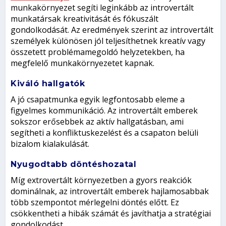
munkakörnyezet segíti leginkább az introvertált
munkatársak kreativitását és fókuszált
gondolkodását. Az eredmények szerint az introvertált
személyek különösen jól teljesíthetnek kreatív vagy
összetett problémamegoldó helyzetekben, ha
megfelelő munkakörnyezetet kapnak.
Kiváló hallgatók
A jó csapatmunka egyik legfontosabb eleme a
figyelmes kommunikáció. Az introvertált emberek
sokszor erősebbek az aktív hallgatásban, ami
segítheti a konfliktuskezelést és a csapaton belüli
bizalom kialakulását.
Nyugodtabb döntéshozatal
Míg extrovertált környezetben a gyors reakciók
dominálnak, az introvertált emberek hajlamosabbak
több szempontot mérlegelni döntés előtt. Ez
csökkentheti a hibák számát és javíthatja a stratégiai
gondolkodást.