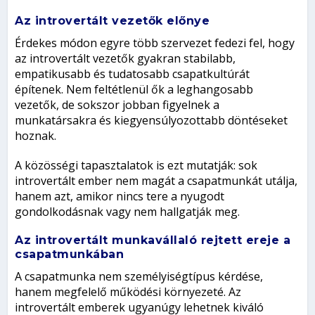
Az introvertált vezetők előnye
Érdekes módon egyre több szervezet fedezi fel, hogy
az introvertált vezetők gyakran stabilabb,
empatikusabb és tudatosabb csapatkultúrát
építenek. Nem feltétlenül ők a leghangosabb
vezetők, de sokszor jobban figyelnek a
munkatársakra és kiegyensúlyozottabb döntéseket
hoznak.
A közösségi tapasztalatok is ezt mutatják: sok
introvertált ember nem magát a csapatmunkát utálja,
hanem azt, amikor nincs tere a nyugodt
gondolkodásnak vagy nem hallgatják meg.
Az introvertált munkavállaló rejtett ereje a
csapatmunkában
A csapatmunka nem személyiségtípus kérdése,
hanem megfelelő működési környezeté. Az
introvertált emberek ugyanúgy lehetnek kiváló