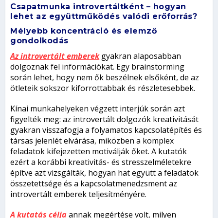
Csapatmunka introvertáltként – hogyan
lehet az együttműködés valódi erőforrás?
Mélyebb koncentráció és elemző
gondolkodás
Az introvertált emberek
gyakran alaposabban
dolgoznak fel információkat. Egy brainstorming
során lehet, hogy nem ők beszélnek elsőként, de az
ötleteik sokszor kiforrottabbak és részletesebbek.
Kínai munkahelyeken végzett interjúk során azt
figyelték meg: az introvertált dolgozók kreativitását
gyakran visszafogja a folyamatos kapcsolatépítés és
társas jelenlét elvárása, miközben a komplex
feladatok kifejezetten motiválják őket. A kutatók
ezért a korábbi kreativitás- és stresszelméletekre
építve azt vizsgálták, hogyan hat együtt a feladatok
összetettsége és a kapcsolatmenedzsment az
introvertált emberek teljesítményére.
A kutatás célja
annak megértése volt, milyen