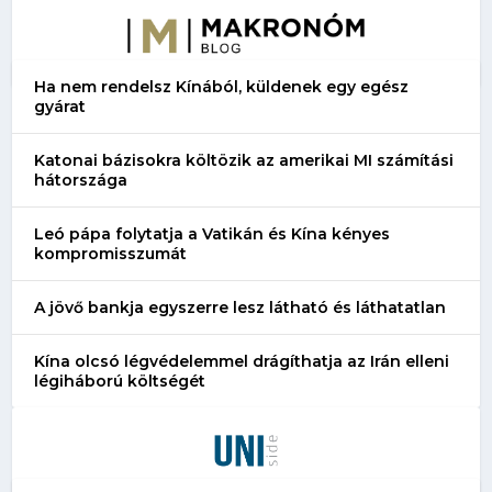
Ha nem rendelsz Kínából, küldenek egy egész
gyárat
Katonai bázisokra költözik az amerikai MI számítási
hátországa
Leó pápa folytatja a Vatikán és Kína kényes
kompromisszumát
A jövő bankja egyszerre lesz látható és láthatatlan
Kína olcsó légvédelemmel drágíthatja az Irán elleni
légiháború költségét