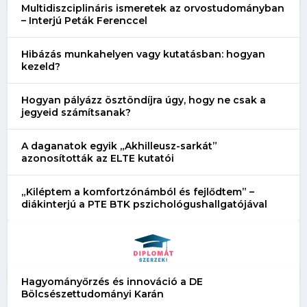
Multidiszciplináris ismeretek az orvostudományban
– Interjú Peták Ferenccel
Hibázás munkahelyen vagy kutatásban: hogyan
kezeld?
Hogyan pályázz ösztöndíjra úgy, hogy ne csak a
jegyeid számítsanak?
A daganatok egyik „Akhilleusz-sarkát”
azonosították az ELTE kutatói
„Kiléptem a komfortzónámból és fejlődtem” –
diákinterjú a PTE BTK pszichológushallgatójával
Hagyományőrzés és innováció a DE
Bölcsészettudományi Karán