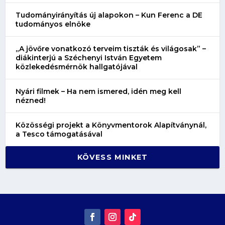
Tudományirányítás új alapokon – Kun Ferenc a DE
tudományos elnöke
„A jövőre vonatkozó terveim tiszták és világosak” –
diákinterjú a Széchenyi István Egyetem
közlekedésmérnök hallgatójával
Nyári filmek – Ha nem ismered, idén meg kell
nézned!
Közösségi projekt a Könyvmentorok Alapítványnál,
a Tesco támogatásával
KÖVESS MINKET