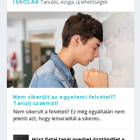
Tanulás, vizsga, új lehetőségek
ISKOLÁK
Nem sikerült az egyetemi felvételi?
Tanulj szakmát!
Nem sikerült a felvételi? Ez még egyáltalán nem
jelenti azt, hogy lemaradtál a sikeres...
Húsz fiatal tanár nyerhet ösztöndíjat a