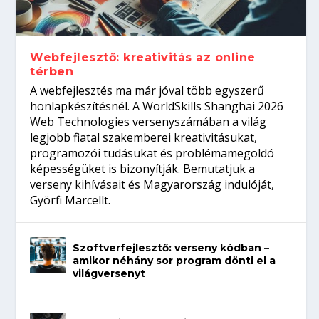
gépeket?
Tanulj szakmát!
amikor néhány sor program dönti el a
telefon nélkül?
világversenyt...
Webfejlesztő: kreativitás az online
térben
A webfejlesztés ma már jóval több egyszerű
honlapkészítésnél. A WorldSkills Shanghai 2026
Web Technologies versenyszámában a világ
legjobb fiatal szakemberei kreativitásukat,
programozói tudásukat és problémamegoldó
képességüket is bizonyítják. Bemutatjuk a
verseny kihívásait és Magyarország indulóját,
Györfi Marcellt.
Szoftverfejlesztő: verseny kódban –
amikor néhány sor program dönti el a
világversenyt