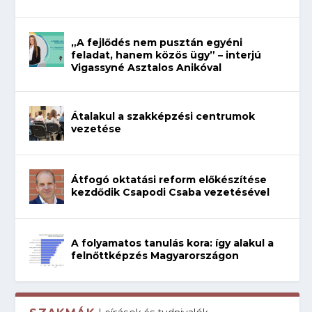
„A fejlődés nem pusztán egyéni
feladat, hanem közös ügy” – interjú
Vigassyné Asztalos Anikóval
Átalakul a szakképzési centrumok
vezetése
Átfogó oktatási reform előkészítése
kezdődik Csapodi Csaba vezetésével
A folyamatos tanulás kora: így alakul a
felnőttképzés Magyarországon