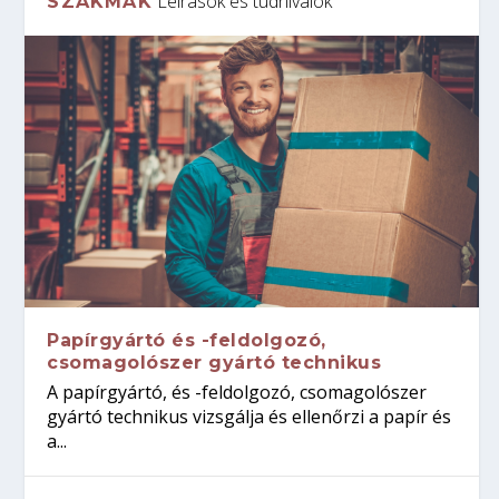
Leírások és tudnivalók
SZAKMÁK
Papírgyártó és -feldolgozó,
csomagolószer gyártó technikus
A papírgyártó, és -feldolgozó, csomagolószer
gyártó technikus vizsgálja és ellenőrzi a papír és
a...