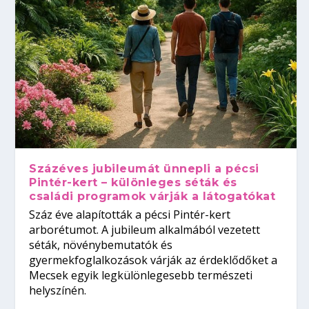
Százéves jubileumát ünnepli a pécsi
Pintér-kert – különleges séták és
családi programok várják a látogatókat
Száz éve alapították a pécsi Pintér-kert
arborétumot. A jubileum alkalmából vezetett
séták, növénybemutatók és
gyermekfoglalkozások várják az érdeklődőket a
Mecsek egyik legkülönlegesebb természeti
helyszínén.