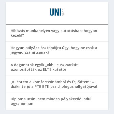
Hibázás munkahelyen vagy kutatásban: hogyan
kezeld?
Hogyan pályázz ösztöndíjra úgy, hogy ne csak a
jegyeid számítsanak?
A daganatok egyik „Akhilleusz-sarkát”
azonosították az ELTE kutatói
„Kiléptem a komfortzónámból és fejlődtem” –
diákinterjú a PTE BTK pszichológushallgatójával
Diploma után: nem minden pályakezdő indul
ugyanonnan