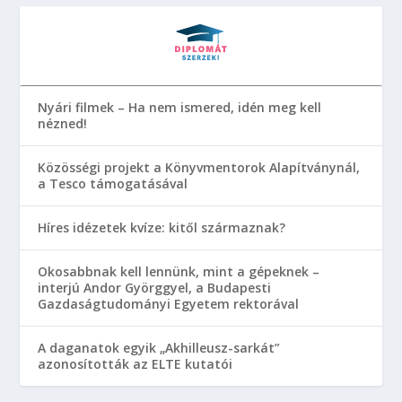
Nyári filmek – Ha nem ismered, idén meg kell
nézned!
Közösségi projekt a Könyvmentorok Alapítványnál,
a Tesco támogatásával
Híres idézetek kvíze: kitől származnak?
Okosabbnak kell lennünk, mint a gépeknek –
interjú Andor Györggyel, a Budapesti
Gazdaságtudományi Egyetem rektorával
A daganatok egyik „Akhilleusz-sarkát”
azonosították az ELTE kutatói