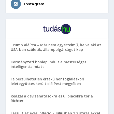
Instagram
Trump aláírta – Már nem egyértelmű, ha valaki az
USA-ban születik, állampolgárságot kap
Kormányzati honlap indult a mesterséges
intelligencia miatt
Felbecsülhetetlen értékű honfoglaláskori
leletegyüttes került elő Pest megyében
Reagál a devizahatásokra és új piacokra tör a
Richter
Lassult az éves infláció – Júliusban 1,2 százalékkal