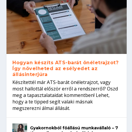
Hogyan készíts ATS-barát önéletrajzot?
Így növelheted az esélyedet az
állásinterjúra
Készítettél már ATS-barát önéletrajzot, vagy
most hallottál először erről a rendszerről? Oszd
meg a tapasztalataidat kommentben! Lehet,
hogy a te tipped segít valaki másnak
megszerezni álmai állását.
Gyakornokból főállású munkavállaló – 7