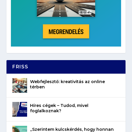
FRISS
Webfejlesztő: kreativitás az online
térben
Híres cégek – Tudod, mivel
foglalkoznak?
„Szerintem kulcskérdés, hogy honnan