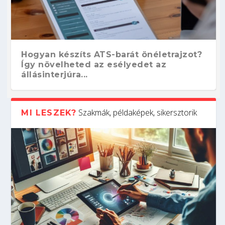
Hogyan készíts ATS-barát önéletrajzot?
Így növelheted az esélyedet az
állásinterjúra...
Szakmák, példaképek, sikersztorik
MI LESZEK?
Kitalálod, mire használják ezeket a
Nem sikerült az egyetemi felvételi?
Szoftverfejlesztő: verseny kódban –
Digitális detox – hogyan kapcsolódj ki