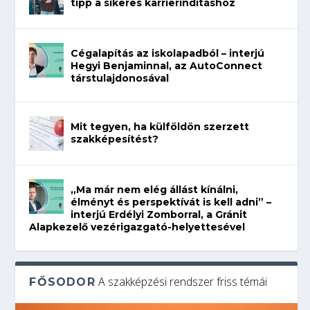
tipp a sikeres karrierindításhoz
Cégalapítás az iskolapadból – interjú
Hegyi Benjaminnal, az AutoConnect
társtulajdonosával
Mit tegyen, ha külföldön szerzett
szakképesítést?
„Ma már nem elég állást kínálni,
élményt és perspektívát is kell adni” –
interjú Erdélyi Zomborral, a Gránit
Alapkezelő vezérigazgató-helyettesével
A szakképzési rendszer friss témái
FŐSODOR