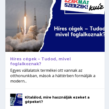
Híres cégek – Tudod, mivel
foglalkoznak?
Egyes vállalatok termékei ott vannak az
otthonunkban, mások a háttérben formálják a
modern...
Kitalálod, mire használják ezeket a
gépeket?