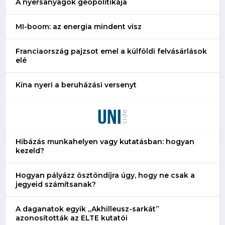
A nyersanyagok geopolitikája
MI-boom: az energia mindent visz
Franciaország pajzsot emel a külföldi felvásárlások
elé
Kína nyeri a beruházási versenyt
Hibázás munkahelyen vagy kutatásban: hogyan
kezeld?
Hogyan pályázz ösztöndíjra úgy, hogy ne csak a
jegyeid számítsanak?
A daganatok egyik „Akhilleusz-sarkát”
azonosították az ELTE kutatói