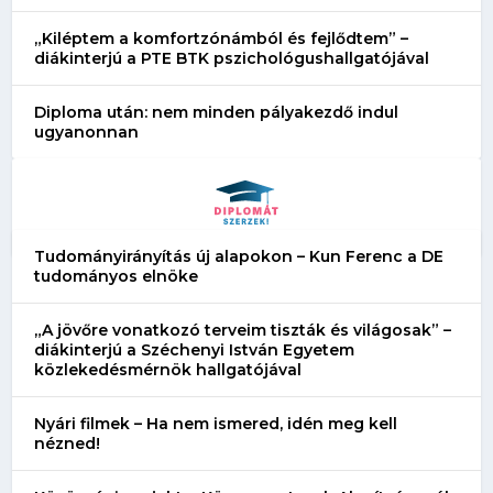
„Kiléptem a komfortzónámból és fejlődtem” –
diákinterjú a PTE BTK pszichológushallgatójával
Diploma után: nem minden pályakezdő indul
ugyanonnan
Tudományirányítás új alapokon – Kun Ferenc a DE
tudományos elnöke
„A jövőre vonatkozó terveim tiszták és világosak” –
diákinterjú a Széchenyi István Egyetem
közlekedésmérnök hallgatójával
Nyári filmek – Ha nem ismered, idén meg kell
nézned!