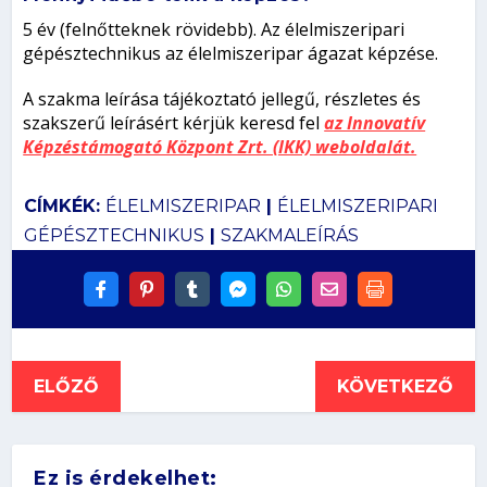
5 év (felnőtteknek rövidebb). Az élelmiszeripari
gépésztechnikus az élelmiszeripar ágazat képzése.
A szakma leírása tájékoztató jellegű, részletes és
szakszerű leírásért kérjük keresd fel
az Innovatív
Képzéstámogató Központ Zrt. (IKK) weboldalát.
CÍMKÉK:
ÉLELMISZERIPAR
|
ÉLELMISZERIPARI
GÉPÉSZTECHNIKUS
|
SZAKMALEÍRÁS
ELŐZŐ
KÖVETKEZŐ
Ez is érdekelhet: