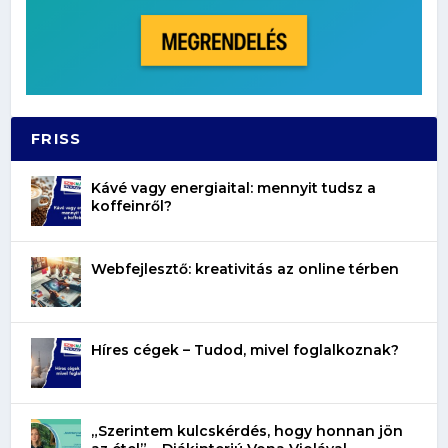
FRISS
Kávé vagy energiaital: mennyit tudsz a
koffeinről?
Webfejlesztő: kreativitás az online térben
Híres cégek – Tudod, mivel foglalkoznak?
„Szerintem kulcskérdés, hogy honnan jön