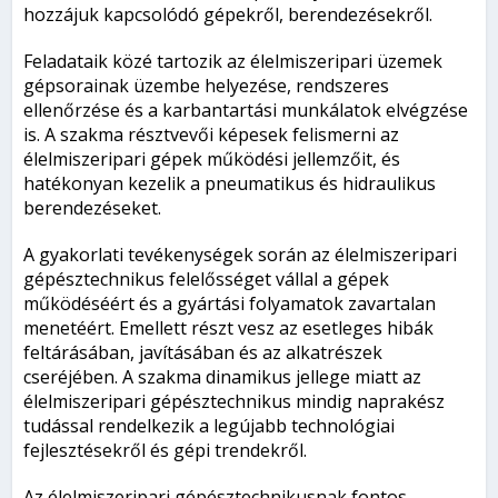
hozzájuk kapcsolódó gépekről, berendezésekről.
Feladataik közé tartozik az élelmiszeripari üzemek
gépsorainak üzembe helyezése, rendszeres
ellenőrzése és a karbantartási munkálatok elvégzése
is. A szakma résztvevői képesek felismerni az
élelmiszeripari gépek működési jellemzőit, és
hatékonyan kezelik a pneumatikus és hidraulikus
berendezéseket.
A gyakorlati tevékenységek során az élelmiszeripari
gépésztechnikus felelősséget vállal a gépek
működéséért és a gyártási folyamatok zavartalan
menetéért. Emellett részt vesz az esetleges hibák
feltárásában, javításában és az alkatrészek
cseréjében. A szakma dinamikus jellege miatt az
élelmiszeripari gépésztechnikus mindig naprakész
tudással rendelkezik a legújabb technológiai
fejlesztésekről és gépi trendekről.
Az élelmiszeripari gépésztechnikusnak fontos