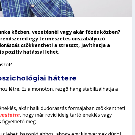
nka közben, vezetésnél vagy akár főzés közben?
egrendszered egy természetes önszabályozó
orászás csökkentheti a stresszt, javíthatja a
 pozitív hatással lehet.
ászol?
pszichológiai háttere
oz létre. Ez a monoton, rezgő hang stabilizálhatja a
 éneklés, akár halk dudorászás formájában csökkentheti
kimutatta
, hogy már rövid ideig tartó éneklés vagy
 figyelhető meg.
s lehet, hasonló ahhoz, ahogy egy kisgyermek dúdol,