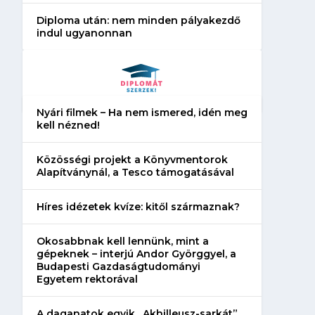
Diploma után: nem minden pályakezdő
indul ugyanonnan
Nyári filmek – Ha nem ismered, idén meg
kell nézned!
Közösségi projekt a Könyvmentorok
Alapítványnál, a Tesco támogatásával
Híres idézetek kvíze: kitől származnak?
Okosabbnak kell lennünk, mint a
gépeknek – interjú Andor Györggyel, a
Budapesti Gazdaságtudományi
Egyetem rektorával
A daganatok egyik „Akhilleusz-sarkát”