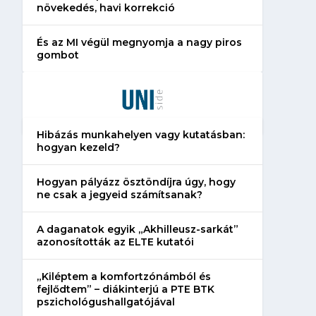
növekedés, havi korrekció
És az MI végül megnyomja a nagy piros
gombot
Hibázás munkahelyen vagy kutatásban:
hogyan kezeld?
Hogyan pályázz ösztöndíjra úgy, hogy
ne csak a jegyeid számítsanak?
A daganatok egyik „Akhilleusz-sarkát”
azonosították az ELTE kutatói
„Kiléptem a komfortzónámból és
fejlődtem” – diákinterjú a PTE BTK
pszichológushallgatójával