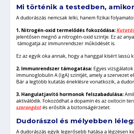
Mi történik a testedben, amiko
A dudorászás nemcsak lelki, hanem fizikai folyamatoka
1. Nitrogén-oxid termelődés fokozódása:
Kutatás
jelentősen megnő a nitrogén-oxid szintje. Ez az anyag
támogatja az immunrendszer működését is.
Ez az egyik oka annak, hogy a hanggal kísért lassú k
2. Immunrendszer támogatása:
Egyes vizsgálatok 
immunoglobulin A (IgA) szintjét, amely a szervezet e
Bár a legtöbb kutatás éneklésre vonatkozik, a dud
3. Hangulatjavító hormonok felszabadulása:
Amik
aktiválódik. Fokozódhat a dopamin és az oxitocin te
szorongást
és erősítik a biztonságérzetet.
Dudorászol és mélyebben lélegz
A dudorászás egyik legerősebb hatása a légzésen ker