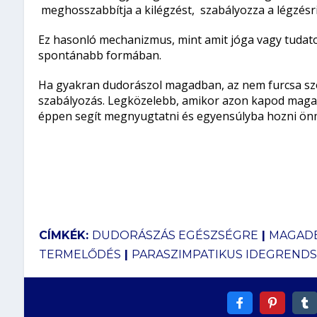
meghosszabbítja a kilégzést, szabályozza a légzésrit
Ez hasonló mechanizmus, mint amit jóga vagy tudato
spontánabb formában.
Ha gyakran dudorászol magadban, az nem furcsa sz
szabályozás. Legközelebb, amikor azon kapod magad
éppen segít megnyugtatni és egyensúlyba hozni ön
CÍMKÉK:
DUDORÁSZÁS EGÉSZSÉGRE
|
MAGAD
TERMELŐDÉS
|
PARASZIMPATIKUS IDEGREND