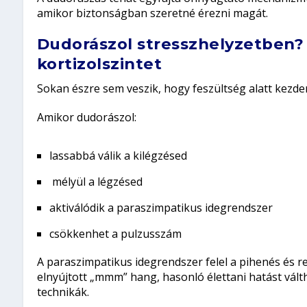
amikor biztonságban szeretné érezni magát.
Dudorászol stresszhelyzetben? 
kortizolszintet
Sokan észre sem veszik, hogy feszültség alatt kezden
Amikor dudorászol:
lassabbá válik a kilégzésed
mélyül a légzésed
aktiválódik a paraszimpatikus idegrendszer
csökkenhet a pulzusszám
A paraszimpatikus idegrendszer felel a pihenés és r
elnyújtott „mmm” hang, hasonló élettani hatást vált
technikák.