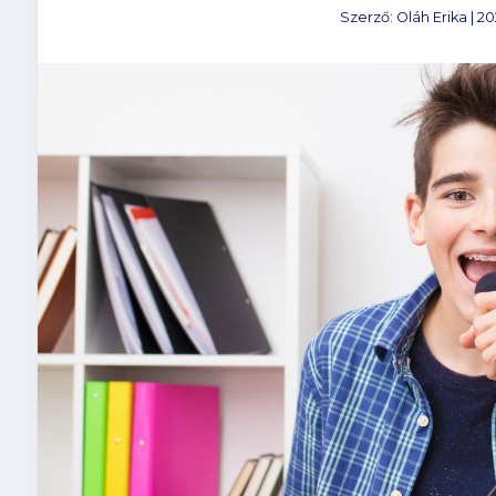
Szerző:
Oláh Erika
|
20