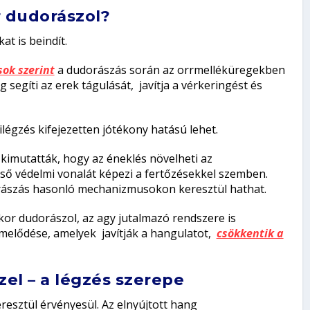
r dudorászol?
t is beindít.
ok szerint
a dudorászás során az orrmelléküregekben
 segíti az erek tágulását, javítja a vérkeringést és
ilégzés kifejezetten jótékony hatású lehet.
kimutatták, hogy az éneklés növelheti az
lső védelmi vonalát képezi a fertőzésekkel szemben.
orászás hasonló mechanizmusokon keresztül hathat.
or dudorászol, az agy jutalmazó rendszere is
rmelődése, amelyek javítják a hangulatot,
csökkentik a
el – a légzés szerepe
esztül érvényesül. Az elnyújtott hang