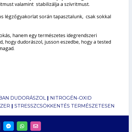
must valamint stabilizálja a szívritmust.
s légzőgyakorlat során tapasztalunk, csak sokkal
okás, hanem egy természetes idegrendszeri
, hogy dudorászol, jusson eszedbe, hogy a tested
magad.
BAN DUDORÁSZOL
|
NITROGÉN-OXID
SZER
|
STRESSZCSÖKKENTÉS TERMÉSZETESEN