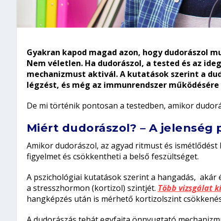
Gyakran kapod magad azon, hogy dudorászol mu
Nem véletlen. Ha dudorászol, a tested és az id
mechanizmust aktivál. A kutatások szerint a dud
légzést, és még az immunrendszer működésére is
De mi történik pontosan a testedben, amikor dudor
Miért dudorászol? – A jelenség 
Amikor dudorászol, az agyad ritmust és ismétlődést h
figyelmet és csökkentheti a belső feszültséget.
A pszichológiai kutatások szerint a hangadás, akár
a stresszhormon (kortizol) szintjét.
Több vizsgálat 
hangképzés után is mérhető kortizolszint csökkenés
A dudorászás tehát egyfajta önnyugtató mechanizmu