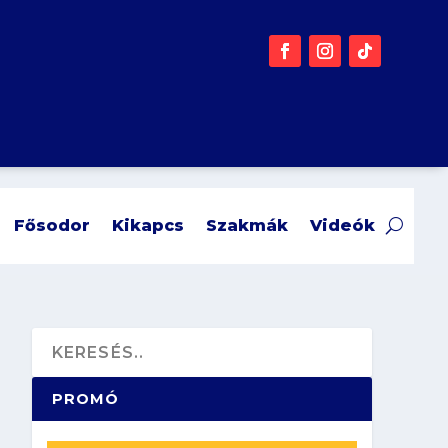
Fősodor
Kikapcs
Szakmák
Videók
PROMÓ