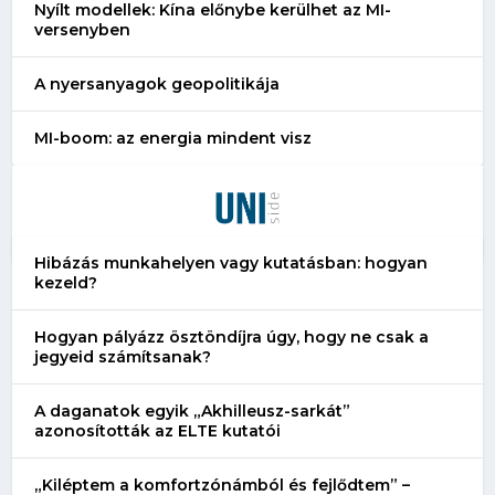
Nyílt modellek: Kína előnybe kerülhet az MI-
versenyben
A nyersanyagok geopolitikája
MI-boom: az energia mindent visz
Hibázás munkahelyen vagy kutatásban: hogyan
kezeld?
Hogyan pályázz ösztöndíjra úgy, hogy ne csak a
jegyeid számítsanak?
A daganatok egyik „Akhilleusz-sarkát”
azonosították az ELTE kutatói
„Kiléptem a komfortzónámból és fejlődtem” –