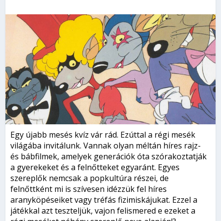
Egy újabb mesés kvíz vár rád. Ezúttal a régi mesék
világába invitálunk. Vannak olyan méltán híres rajz-
és bábfilmek, amelyek generációk óta szórakoztatják
a gyerekeket és a felnőtteket egyaránt. Egyes
szereplők nemcsak a popkultúra részei, de
felnőttként mi is szívesen idézzük fel híres
aranyköpéseiket vagy tréfás fizimiskájukat. Ezzel a
játékkal azt teszteljük, vajon felismered e ezeket a