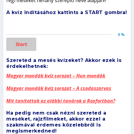
régi meséket néhány szereplő neve alapján!?
A kvíz indításához kattints a START gombra!
0 %
Start
Szereted a mesés kvízeket? Akkor ezek is
érdekelhetnek:
Magyar mondák kvíz sorozat – Hun mondák
Magyar mondák kvíz sorozat – A csodaszarvas
Mit tanítottak az alábbi tanárok a Roxfortban?
Ha pedig nem csak nézni szereted a
meséket, rajzfilmeket, akkor ezzel a
szakmával érdemes közelebbről is
megismerkedned!