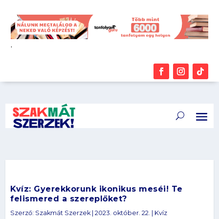
.
Kvíz: Gyerekkorunk ikonikus meséi! Te
felismered a szereplőket?
Szerző:
Szakmát Szerzek
|
2023. október. 22.
|
Kvíz