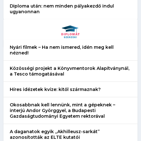
Diploma után: nem minden pályakezdő indul
ugyanonnan
Nyári filmek – Ha nem ismered, idén meg kell
nézned!
Közösségi projekt a Könyvmentorok Alapítványnál,
a Tesco támogatásával
Híres idézetek kvíze: kitől származnak?
Okosabbnak kell lennünk, mint a gépeknek –
interjú Andor Györggyel, a Budapesti
Gazdaságtudományi Egyetem rektorával
A daganatok egyik „Akhilleusz-sarkát”
azonosították az ELTE kutatói