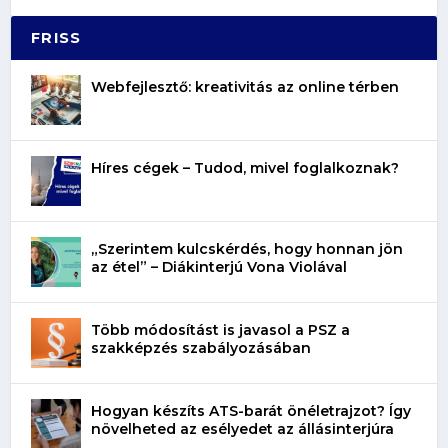
FRISS
Webfejlesztő: kreativitás az online térben
Híres cégek – Tudod, mivel foglalkoznak?
„Szerintem kulcskérdés, hogy honnan jön
az étel” – Diákinterjú Vona Violával
Több módosítást is javasol a PSZ a
szakképzés szabályozásában
Hogyan készíts ATS-barát önéletrajzot? Így
növelheted az esélyedet az állásinterjúra