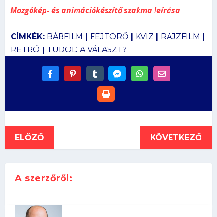
Mozgókép- és animációkészítő szakma leírása
CÍMKÉK:
BÁBFILM
|
FEJTÖRŐ
|
KVIZ
|
RAJZFILM
|
RETRÓ
|
TUDOD A VÁLASZT?
ELŐZŐ
KÖVETKEZŐ
A szerzőről: