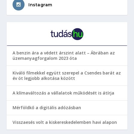
Instagram
A benzin ára a védett árszint alatt – Ábrában az
üzemanyagforgalom 2023 óta
Kiváló filmekkel együtt szerepel a Csendes barát az
év öt legjobb alkotása között
A klímaváltozás a vállalatok működését is átírja
Mérföldkő a digitális adózásban
Visszaesés volt a kiskereskedelemben havi alapon