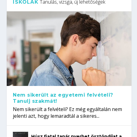
Tanulás, vizsga, új lehetőségek
ISKOLÁK
Nem sikerült az egyetemi felvételi?
Tanulj szakmát!
Nem sikerült a felvételi? Ez még egyáltalán nem
jelenti azt, hogy lemaradtál a sikeres...
Húsz fiatal tanár nyerhet ösztöndíjat a