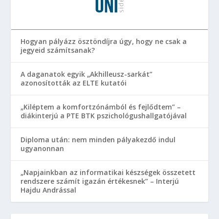
Hogyan pályázz ösztöndíjra úgy, hogy ne csak a
jegyeid számítsanak?
A daganatok egyik „Akhilleusz-sarkát”
azonosították az ELTE kutatói
„Kiléptem a komfortzónámból és fejlődtem” –
diákinterjú a PTE BTK pszichológushallgatójával
Diploma után: nem minden pályakezdő indul
ugyanonnan
„Napjainkban az informatikai készségek összetett
rendszere számít igazán értékesnek” – Interjú
Hajdu Andrással