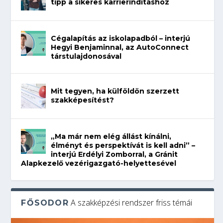
tipp a sikeres karrierindításhoz
Cégalapítás az iskolapadból – interjú
Hegyi Benjaminnal, az AutoConnect
társtulajdonosával
Mit tegyen, ha külföldön szerzett
szakképesítést?
„Ma már nem elég állást kínálni,
élményt és perspektívát is kell adni” –
interjú Erdélyi Zomborral, a Gránit
Alapkezelő vezérigazgató-helyettesével
A szakképzési rendszer friss témái
FŐSODOR