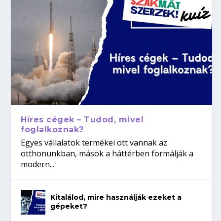
Híres cégek – Tudod, mivel
foglalkoznak?
Egyes vállalatok termékei ott vannak az
otthonunkban, mások a háttérben formálják a
modern...
Kitalálod, mire használják ezeket a
gépeket?