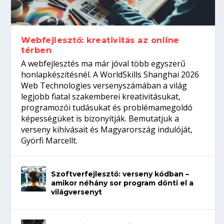
gépeket?
Tanulj szakmát!
amikor néhány sor program dönti el a
telefon nélkül?
világversenyt...
Webfejlesztő: kreativitás az online
térben
A webfejlesztés ma már jóval több egyszerű
honlapkészítésnél. A WorldSkills Shanghai 2026
Web Technologies versenyszámában a világ
legjobb fiatal szakemberei kreativitásukat,
programozói tudásukat és problémamegoldó
képességüket is bizonyítják. Bemutatjuk a
verseny kihívásait és Magyarország indulóját,
Györfi Marcellt.
Szoftverfejlesztő: verseny kódban –
amikor néhány sor program dönti el a
világversenyt