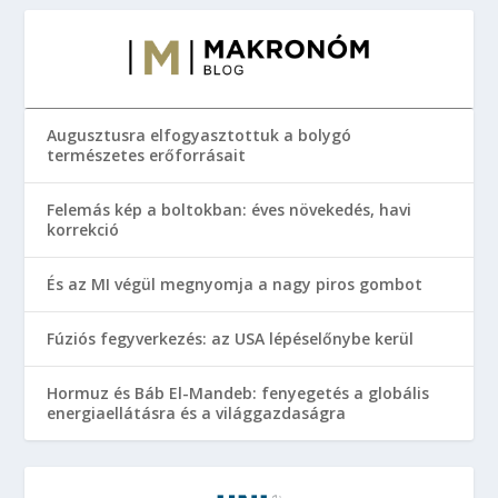
Augusztusra elfogyasztottuk a bolygó
természetes erőforrásait
Felemás kép a boltokban: éves növekedés, havi
korrekció
És az MI végül megnyomja a nagy piros gombot
Fúziós fegyverkezés: az USA lépéselőnybe kerül
Hormuz és Báb El-Mandeb: fenyegetés a globális
energiaellátásra és a világgazdaságra