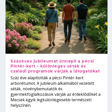
Százéves jubileumát ünnepli a pécsi
Pintér-kert – különleges séták és
családi programok várják a látogatókat
Száz éve alapították a pécsi Pintér-kert
arborétumot. A jubileum alkalmából vezetett
séták, növénybemutatók és
gyermekfoglalkozások várják az érdeklődőket a
Mecsek egyik legkülönlegesebb természeti
helyszínén.