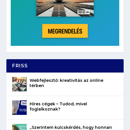
FRISS
Webfejlesztő: kreativitás az online
térben
Híres cégek – Tudod, mivel
foglalkoznak?
„Szerintem kulcskérdés, hogy honnan