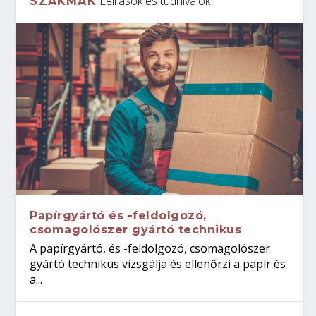
Leírások és tudnivalók
SZAKMÁK
Papírgyártó és -feldolgozó,
csomagolószer gyártó technikus
A papírgyártó, és -feldolgozó, csomagolószer
gyártó technikus vizsgálja és ellenőrzi a papír és
a...