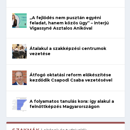
„A fejlődés nem pusztán egyéni
feladat, hanem közös ügy” – interjú
Vigassyné Asztalos Anikóval
Átalakul a szakképzési centrumok
vezetése
Átfogó oktatási reform előkészítése
kezdődik Csapodi Csaba vezetésével
A folyamatos tanulás kora: így alakul a
felnőttképzés Magyarországon