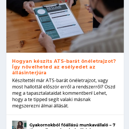
Hogyan készíts ATS-barát önéletrajzot?
Így növelheted az esélyedet az
állásinterjúra
Készítettél már ATS-barát önéletrajzot, vagy
most hallottál először erről a rendszerről? Oszd
meg a tapasztalataidat kommentben! Lehet,
hogy a te tipped segít valaki másnak
megszerezni álmai állását.
Gyakornokból főállású munkavállaló – 7