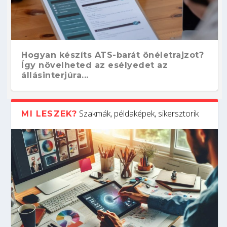
Hogyan készíts ATS-barát önéletrajzot?
Így növelheted az esélyedet az
állásinterjúra...
Szakmák, példaképek, sikersztorik
MI LESZEK?
Kitalálod, mire használják ezeket a
Nem sikerült az egyetemi felvételi?
Szoftverfejlesztő: verseny kódban –
Digitális detox – hogyan kapcsolódj ki