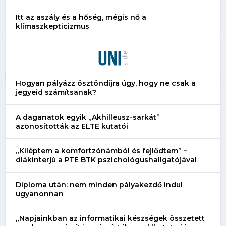
Itt az aszály és a hőség, mégis nő a
klímaszkepticizmus
Hogyan pályázz ösztöndíjra úgy, hogy ne csak a
jegyeid számítsanak?
A daganatok egyik „Akhilleusz-sarkát”
azonosították az ELTE kutatói
„Kiléptem a komfortzónámból és fejlődtem” –
diákinterjú a PTE BTK pszichológushallgatójával
Diploma után: nem minden pályakezdő indul
ugyanonnan
„Napjainkban az informatikai készségek összetett