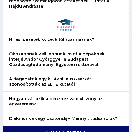
rendszere számít igazán értékesnek” – Interjú
Hajdu Andrással
Híres idézetek kvíze: kitől származnak?
Okosabbnak kell lennünk, mint a gépeknek –
interjú Andor Györggyel, a Budapesti
Gazdaságtudományi Egyetem rektorával
A daganatok egyik „Akhilleusz-sarkát”
azonosították az ELTE kutatói
Hogyan változik a pénzhez való viszony az
egyetemen?
Diákmunka vagy ösztöndíj – Mennyit tudsz róluk?
KÖVESS MINKET