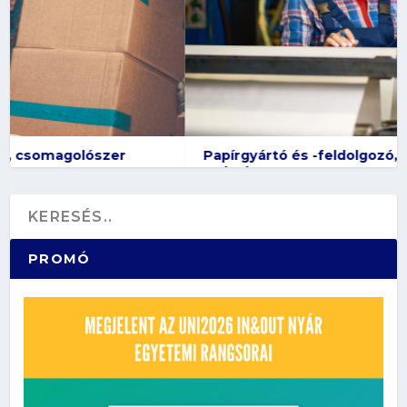
Papírgyártó és -feldolgozó, csomagolószer-
gyártó
PROMÓ