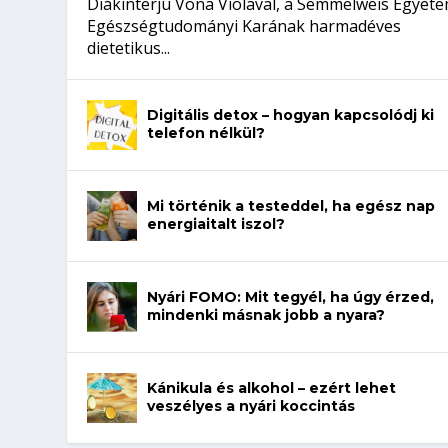
Diákinterjú Vona Violával, a Semmelweis Egyet
Egészségtudományi Karának harmadéves
dietetikus...
Digitális detox – hogyan kapcsolódj ki
telefon nélkül?
Mi történik a testeddel, ha egész nap
energiaitalt iszol?
Nyári FOMO: Mit tegyél, ha úgy érzed,
mindenki másnak jobb a nyara?
Kánikula és alkohol – ezért lehet
veszélyes a nyári koccintás