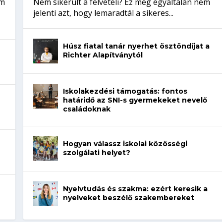
em
Nem sikerült a felvételi? Ez még egyáltalán nem
jelenti azt, hogy lemaradtál a sikeres...
Húsz fiatal tanár nyerhet ösztöndíjat a
Richter Alapítványtól
Iskolakezdési támogatás: fontos
határidő az SNI-s gyermekeket nevelő
családoknak
Hogyan válassz iskolai közösségi
szolgálati helyet?
Nyelvtudás és szakma: ezért keresik a
nyelveket beszélő szakembereket