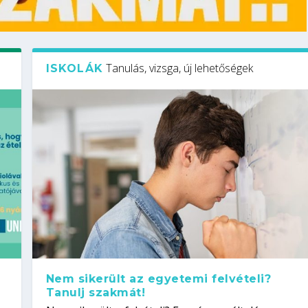
Tanulás, vizsga, új lehetőségek
ISKOLÁK
Nem sikerült az egyetemi felvételi?
Tanulj szakmát!