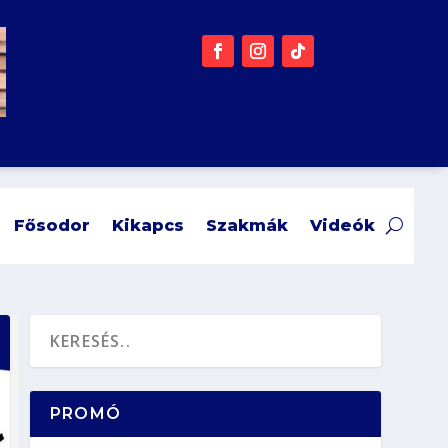
Fősodor
Kikapcs
Szakmák
Videók
PROMÓ