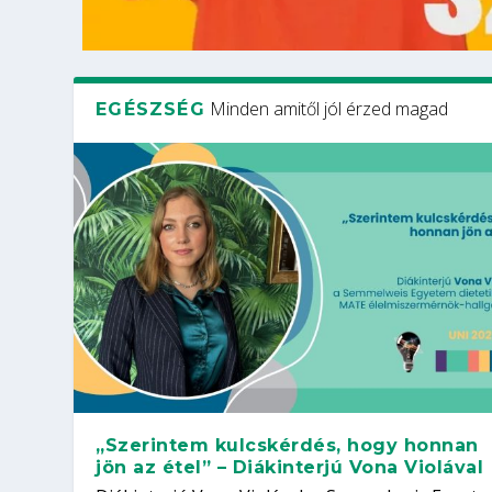
Minden amitől jól érzed magad
EGÉSZSÉG
„Szerintem kulcskérdés, hogy honnan
jön az étel” – Diákinterjú Vona Violával