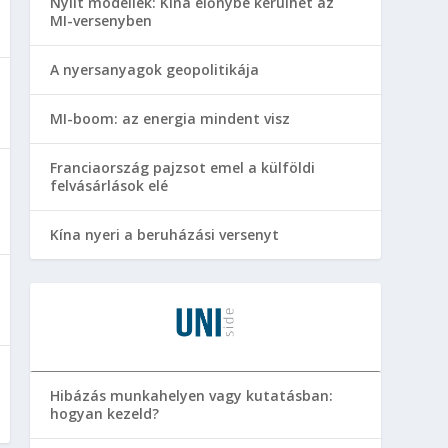
Nyílt modellek: Kína előnybe kerülhet az
MI-versenyben
A nyersanyagok geopolitikája
MI-boom: az energia mindent visz
Franciaország pajzsot emel a külföldi
felvásárlások elé
Kína nyeri a beruházási versenyt
Hibázás munkahelyen vagy kutatásban:
hogyan kezeld?