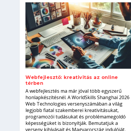
Webfejlesztő: kreativitás az online
térben
Hogyan készíts ATS-barát önélet
Szoftverfejlesztő: verseny kódb
A webfejlesztés ma már jóval több egyszerű
állásinterjúra...
Kitalálod, mire használják ezek
Nem sikerült az egyetemi felvét
el a világversenyt...
honlapkészítésnél. A WorldSkills Shanghai 2026
Web Technologies versenyszámában a világ
Írta:
Írta:
Írta:
Írta:
Oláh Erika
Tóth Mónika
Oláh Erika
Szakmát Szerzek
|
|
2026. augusztus. 5.
|
2026. augusztus. 4.
2026. augusztus. 4.
|
2026. augusztus. 3.
|
|
|
Munka
Iskolák
Kvíz
|
Mi leszek?
legjobb fiatal szakemberei kreativitásukat,
programozói tudásukat és problémamegoldó
képességüket is bizonyítják. Bemutatjuk a
verseny kihívásait és Magyarország indulóját,