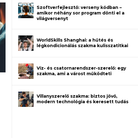
Szoftverfejlesztő: verseny kódban –
amikor néhány sor program dönti el a
világversenyt
WorldSkills Shanghai: a hűtés és
légkondicionálás szakma kulisszatitkai
Víz- és csatornarendszer-szerelő: egy
szakma, ami a várost működteti
rajzot? Így növelheted az esélyedet az
an – amikor néhány sor program dönti
Villanyszerelő szakma: biztos jövő,
modern technológia és keresett tudás
et a gépeket?
eli? Tanulj szakmát!