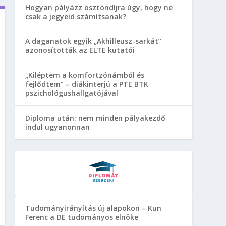
Hogyan pályázz ösztöndíjra úgy, hogy ne
csak a jegyeid számítsanak?
A daganatok egyik „Akhilleusz-sarkát”
azonosították az ELTE kutatói
„Kiléptem a komfortzónámból és
fejlődtem” – diákinterjú a PTE BTK
pszichológushallgatójával
Diploma után: nem minden pályakezdő
indul ugyanonnan
Tudományirányítás új alapokon – Kun
Ferenc a DE tudományos elnöke