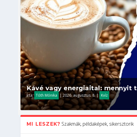
Kávé vagy energiaital: mennyit t
Írta:
Tóth Mónika
|
2026. augusztus. 8.
|
Kvíz
Szakmák, példaképek, sikersztorik
MI LESZEK?