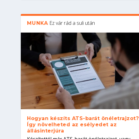
Ez vár rád a suli után
MUNKA
Hogyan készíts ATS-barát önéletrajzot?
Így növelheted az esélyedet az
állásinterjúra
Készítettél már ATS-barát önéletrajzot, vagy