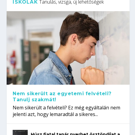
Tanulás, vizsga, új lehetőségek
ISKOLÁK
Nem sikerült az egyetemi felvételi?
Tanulj szakmát!
Nem sikerült a felvételi? Ez még egyáltalán nem
jelenti azt, hogy lemaradtál a sikeres...
Húsz fiatal tanár nyerhet ösztöndíjat a