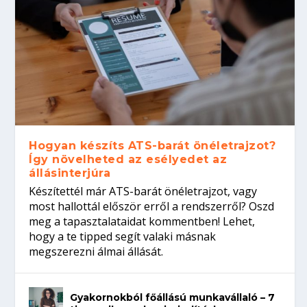
Hogyan készíts ATS-barát önéletrajzot?
Így növelheted az esélyedet az
állásinterjúra
Készítettél már ATS-barát önéletrajzot, vagy
most hallottál először erről a rendszerről? Oszd
meg a tapasztalataidat kommentben! Lehet,
hogy a te tipped segít valaki másnak
megszerezni álmai állását.
Gyakornokból főállású munkavállaló – 7