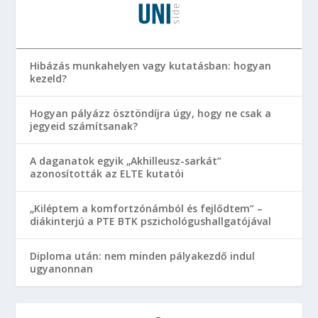
Hibázás munkahelyen vagy kutatásban: hogyan
kezeld?
Hogyan pályázz ösztöndíjra úgy, hogy ne csak a
jegyeid számítsanak?
A daganatok egyik „Akhilleusz-sarkát”
azonosították az ELTE kutatói
„Kiléptem a komfortzónámból és fejlődtem” –
diákinterjú a PTE BTK pszichológushallgatójával
Diploma után: nem minden pályakezdő indul
ugyanonnan