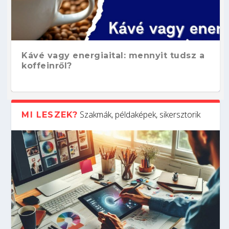
Kávé vagy energiaital: mennyit tudsz a
koffeinről?
Szakmák, példaképek, sikersztorik
MI LESZEK?
Hogyan készíts ATS-barát önéletrajzot?
Kitalálod, mire használják ezeket a
Nem sikerült az egyetemi felvételi?
Szoftverfejlesztő: verseny kódban –