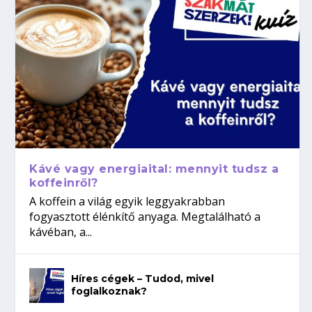
Kávé vagy energiaital: mennyit tudsz a
koffeinről?
A koffein a világ egyik leggyakrabban
fogyasztott élénkítő anyaga. Megtalálható a
kávéban, a...
Híres cégek – Tudod, mivel
foglalkoznak?