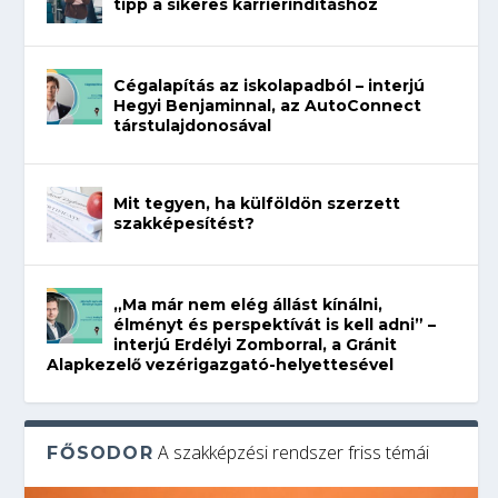
tipp a sikeres karrierindításhoz
Cégalapítás az iskolapadból – interjú
Hegyi Benjaminnal, az AutoConnect
társtulajdonosával
Mit tegyen, ha külföldön szerzett
szakképesítést?
„Ma már nem elég állást kínálni,
élményt és perspektívát is kell adni” –
interjú Erdélyi Zomborral, a Gránit
Alapkezelő vezérigazgató-helyettesével
A szakképzési rendszer friss témái
FŐSODOR