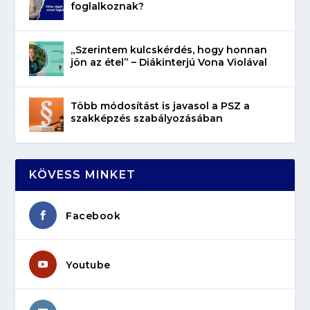
foglalkoznak?
„Szerintem kulcskérdés, hogy honnan
jön az étel” – Diákinterjú Vona Violával
Több módosítást is javasol a PSZ a
szakképzés szabályozásában
KÖVESS MINKET
Facebook
Youtube