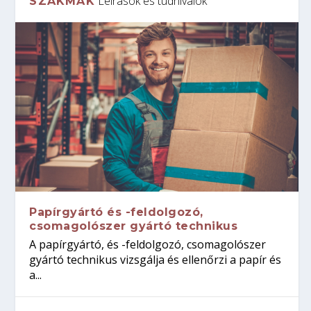
Leírások és tudnivalók
SZAKMÁK
Papírgyártó és -feldolgozó,
csomagolószer gyártó technikus
A papírgyártó, és -feldolgozó, csomagolószer
gyártó technikus vizsgálja és ellenőrzi a papír és
a...