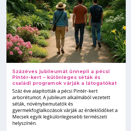
Százéves jubileumát ünnepli a pécsi
Pintér-kert – különleges séták és
családi programok várják a látogatókat
Száz éve alapították a pécsi Pintér-kert
arborétumot. A jubileum alkalmából vezetett
séták, növénybemutatók és
gyermekfoglalkozások várják az érdeklődőket a
Mecsek egyik legkülönlegesebb természeti
helyszínén.