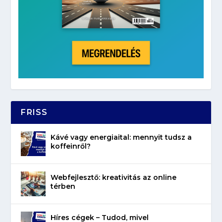
FRISS
Kávé vagy energiaital: mennyit tudsz a
koffeinről?
Webfejlesztő: kreativitás az online
térben
Híres cégek – Tudod, mivel