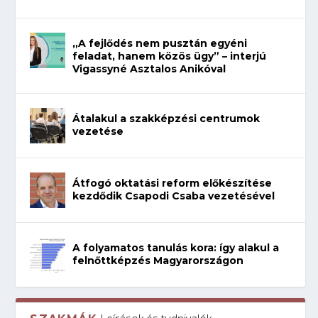
„A fejlődés nem pusztán egyéni
feladat, hanem közös ügy” – interjú
Vigassyné Asztalos Anikóval
Átalakul a szakképzési centrumok
vezetése
Átfogó oktatási reform előkészítése
kezdődik Csapodi Csaba vezetésével
A folyamatos tanulás kora: így alakul a
felnőttképzés Magyarországon