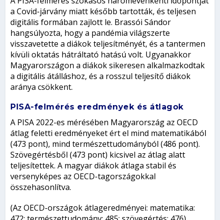
A PISA-felmérés szokásos háromévenkénti időpontját
a Covid-járvány miatt később tartották, és teljesen
digitális formában zajlott le. Brassói Sándor
hangsúlyozta, hogy a pandémia világszerte
visszavetette a diákok teljesítményét, és a tantermen
kívüli oktatás hátráltató hatású volt. Ugyanakkor
Magyarországon a diákok sikeresen alkalmazkodtak
a digitális átálláshoz, és a rosszul teljesítő diákok
aránya csökkent.
PISA-felmérés eredmények és átlagok
A PISA 2022-es mérésében Magyarország az OECD
átlag feletti eredményeket ért el mind matematikából
(473 pont), mind természettudományból (486 pont).
Szövegértésből (473 pont) kicsivel az átlag alatt
teljesítettek. A magyar diákok átlaga stabil és
versenyképes az OECD-tagországokkal
összehasonlítva.
(Az OECD-országok átlageredményei: matematika:
472; természettudomány: 485; szövegértés: 476)