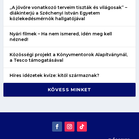
„A jövőre vonatkozó terveim tiszták és világosak” –
diákinterjú a Széchenyi István Egyetem
közlekedésmérnök hallgatójával
Nyári filmek – Ha nem ismered, idén meg kell
nézned!
Közösségi projekt a Könyvmentorok Alapítványnál,
a Tesco támogatásával
Híres idézetek kvíze: kitől származnak?
KÖVESS MINKET