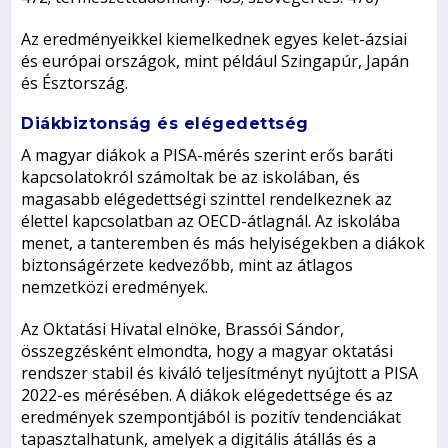
Az eredményeikkel kiemelkednek egyes kelet-ázsiai
és európai országok, mint például Szingapúr, Japán
és Észtország.
Diákbiztonság és elégedettség
A magyar diákok a PISA-mérés szerint erős baráti
kapcsolatokról számoltak be az iskolában, és
magasabb elégedettségi szinttel rendelkeznek az
élettel kapcsolatban az OECD-átlagnál. Az iskolába
menet, a tanteremben és más helyiségekben a diákok
biztonságérzete kedvezőbb, mint az átlagos
nemzetközi eredmények.
Az Oktatási Hivatal elnöke, Brassói Sándor,
összegzésként elmondta, hogy a magyar oktatási
rendszer stabil és kiváló teljesítményt nyújtott a PISA
2022-es mérésében. A diákok elégedettsége és az
eredmények szempontjából is pozitív tendenciákat
tapasztalhatunk, amelyek a digitális átállás és a