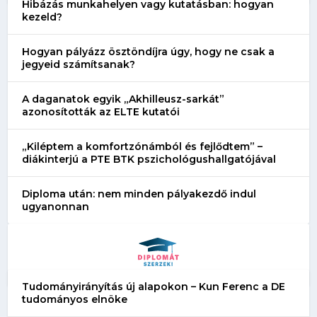
Hibázás munkahelyen vagy kutatásban: hogyan
kezeld?
Hogyan pályázz ösztöndíjra úgy, hogy ne csak a
jegyeid számítsanak?
A daganatok egyik „Akhilleusz-sarkát”
azonosították az ELTE kutatói
„Kiléptem a komfortzónámból és fejlődtem” –
diákinterjú a PTE BTK pszichológushallgatójával
Diploma után: nem minden pályakezdő indul
ugyanonnan
Tudományirányítás új alapokon – Kun Ferenc a DE
tudományos elnöke