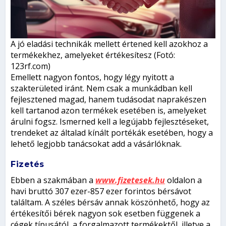
A jó eladási technikák mellett értened kell azokhoz a
termékekhez, amelyeket értékesítesz (Fotó:
123rf.com)
Emellett nagyon fontos, hogy légy nyitott a
szakterületed iránt. Nem csak a munkádban kell
fejlesztened magad, hanem tudásodat naprakészen
kell tartanod azon termékek esetében is, amelyeket
árulni fogsz. Ismerned kell a legújabb fejlesztéseket,
trendeket az általad kínált portékák esetében, hogy a
lehető legjobb tanácsokat add a vásárlóknak.
Fizetés
Ebben a szakmában a
www.fizetesek.hu
oldalon a
havi bruttó 307 ezer-857 ezer forintos bérsávot
találtam. A széles bérsáv annak köszönhető, hogy az
értékesítői bérek nagyon sok esetben függenek a
cégek típusától, a forgalmazott termékektől, illetve a