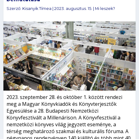
Szerző:
Kisanyik Tímea
|
2023. augusztus. 15.
|
Mi leszek?
2023. szeptember 28. és október 1. között rendezi
meg a Magyar Könyvkiadók és Könyvterjesztők
Egyesülése a 28. Budapesti Nemzetközi
Könyvfesztivált a Millenárison. A Könyvfesztivál a
nemzetközi könyves világ jegyzett eseménye, a
térség meghatározó szakmai és kulturális fóruma. A
négynapos rendezvényen 140 kiállító és több mint 40