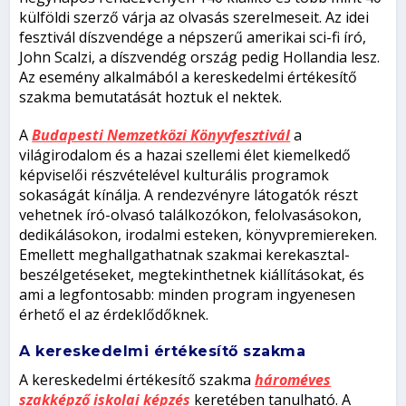
külföldi szerző várja az olvasás szerelmeseit. Az idei
fesztivál díszvendége a népszerű amerikai sci-fi író,
John Scalzi, a díszvendég ország pedig Hollandia lesz.
Az esemény alkalmából a kereskedelmi értékesítő
szakma bemutatását hoztuk el nektek.
A
Budapesti Nemzetközi Könyvfesztivál
a
világirodalom és a hazai szellemi élet kiemelkedő
képviselői részvételével kulturális programok
sokaságát kínálja. A rendezvényre látogatók részt
vehetnek író-olvasó találkozókon, felolvasásokon,
dedikálásokon, irodalmi esteken, könyvpremiereken.
Emellett meghallgathatnak szakmai kerekasztal-
beszélgetéseket, megtekinthetnek kiállításokat, és
ami a legfontosabb: minden program ingyenesen
érhető el az érdeklődőknek.
A kereskedelmi értékesítő szakma
A kereskedelmi értékesítő szakma
hároméves
szakképző iskolai képzés
keretében tanulható. A