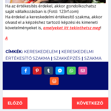
Ha az értékesítés érdekel, akkor gondolkozhatsz
saját vállalkozásban is (Fotó: 123rf.com)
Ha érdekel a kereskedelmi értékesítő szakma, akkor
olvasd el a képzéshez tartozó képzési és kimeneti
követelményeket is,
amelyeket itt tekinthetsz meg
!
A
CÍMKÉK:
KERESKEDELEM
|
KERESKEDELMI
ÉRTÉKESÍTŐ SZAKMA
|
SZAKKÉPZÉS
|
SZAKMA
ELŐZŐ
KÖVETKEZŐ