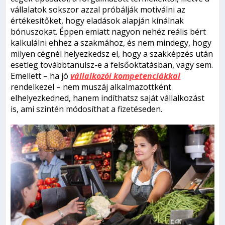
vállalatok sokszor azzal próbálják motiválni az
értékesítőket, hogy eladások alapján kínálnak
bónuszokat. Éppen emiatt nagyon nehéz reális bért
kalkulálni ehhez a szakmához, és nem mindegy, hogy
milyen cégnél helyezkedsz el, hogy a szakképzés után
esetleg továbbtanulsz-e a felsőoktatásban, vagy sem.
Emellett – ha jó
vállalkozói kompetenciákkal
rendelkezel – nem muszáj alkalmazottként
elhelyezkedned, hanem indíthatsz saját vállalkozást
is, ami szintén módosíthat a fizetéseden.