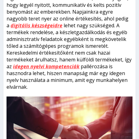
hogy legyél nyitott, kommunikatív és kelts pozitív
benyomást az emberekben. Napjainkra egyre
nagyobb teret nyer az online értékesítés, ahol pedig
a
digitális készségeidre
lehet nagy szükséged. A
termékek rendelése, a készletgazdálkodás és egyéb
adminisztratív feladatok egyébként is megkövetelik
tőled a számítógépes programok ismeretét.
Kereskedelmi értékesítőként nem csak hazai
termékeket árulhatsz, hanem külföldi termékeket, így
az
idegen nyelvi kompetenciák
pallérozása is
hasznodra lehet, hiszen manapság már egy idegen
nyelv használata a minimum, amit egy munkahelyen
elvárnak.