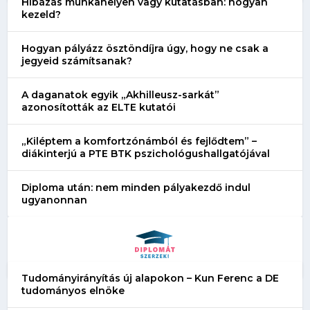
Hibázás munkahelyen vagy kutatásban: hogyan
kezeld?
Hogyan pályázz ösztöndíjra úgy, hogy ne csak a
jegyeid számítsanak?
A daganatok egyik „Akhilleusz-sarkát”
azonosították az ELTE kutatói
„Kiléptem a komfortzónámból és fejlődtem” –
diákinterjú a PTE BTK pszichológushallgatójával
Diploma után: nem minden pályakezdő indul
ugyanonnan
Tudományirányítás új alapokon – Kun Ferenc a DE
tudományos elnöke