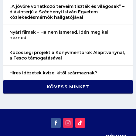
„A jövőre vonatkozó terveim tiszták és világosak” –
diákinterjú a Széchenyi István Egyetem
közlekedésmérnök hallgatójával
Nyári filmek – Ha nem ismered, idén meg kell
nézned!
Közösségi projekt a Könyvmentorok Alapítványnál,
a Tesco támogatásával
Híres idézetek kvíze: kitől származnak?
KÖVESS MINKET