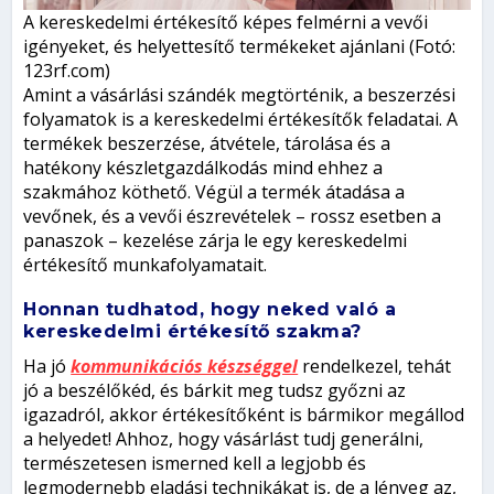
A kereskedelmi értékesítő képes felmérni a vevői
igényeket, és helyettesítő termékeket ajánlani (Fotó:
123rf.com)
Amint a vásárlási szándék megtörténik, a beszerzési
folyamatok is a kereskedelmi értékesítők feladatai. A
termékek beszerzése, átvétele, tárolása és a
hatékony készletgazdálkodás mind ehhez a
szakmához köthető. Végül a termék átadása a
vevőnek, és a vevői észrevételek – rossz esetben a
panaszok – kezelése zárja le egy kereskedelmi
értékesítő munkafolyamatait.
Honnan tudhatod, hogy neked való a
kereskedelmi értékesítő szakma?
Ha jó
kommunikációs készséggel
rendelkezel, tehát
jó a beszélőkéd, és bárkit meg tudsz győzni az
igazadról, akkor értékesítőként is bármikor megállod
a helyedet! Ahhoz, hogy vásárlást tudj generálni,
természetesen ismerned kell a legjobb és
legmodernebb eladási technikákat is, de a lényeg az,