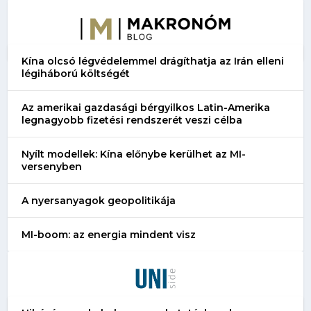
Kína olcsó légvédelemmel drágíthatja az Irán elleni
légiháború költségét
Az amerikai gazdasági bérgyilkos Latin-Amerika
legnagyobb fizetési rendszerét veszi célba
Nyílt modellek: Kína előnybe kerülhet az MI-
versenyben
A nyersanyagok geopolitikája
MI-boom: az energia mindent visz