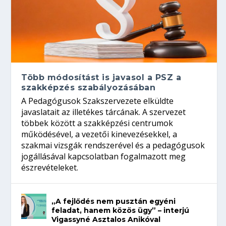
Több módosítást is javasol a PSZ a
szakképzés szabályozásában
A Pedagógusok Szakszervezete elküldte
javaslatait az illetékes tárcának. A szervezet
többek között a szakképzési centrumok
működésével, a vezetői kinevezésekkel, a
szakmai vizsgák rendszerével és a pedagógusok
jogállásával kapcsolatban fogalmazott meg
észrevételeket.
„A fejlődés nem pusztán egyéni
feladat, hanem közös ügy” – interjú
Vigassyné Asztalos Anikóval