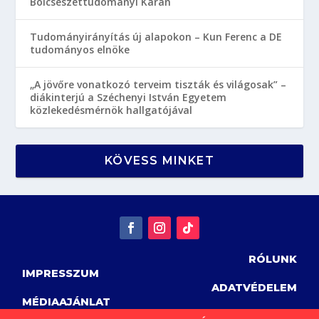
Bölcsészettudományi Karán
Tudományirányítás új alapokon – Kun Ferenc a DE
tudományos elnöke
„A jövőre vonatkozó terveim tiszták és világosak” –
diákinterjú a Széchenyi István Egyetem
közlekedésmérnök hallgatójával
KÖVESS MINKET
RÓLUNK
IMPRESSZUM
ADATVÉDELEM
MÉDIAAJÁNLAT