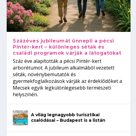
Százéves jubileumát ünnepli a pécsi
Pintér-kert – különleges séták és
családi programok várják a látogatókat
Száz éve alapították a pécsi Pintér-kert
arborétumot. A jubileum alkalmából vezetett
séták, növénybemutatók és
gyermekfoglalkozások várják az érdeklődőket a
Mecsek egyik legkülönlegesebb természeti
helyszínén.
A világ legnagyobb turisztikai
csalódásai – Budapest is a listán