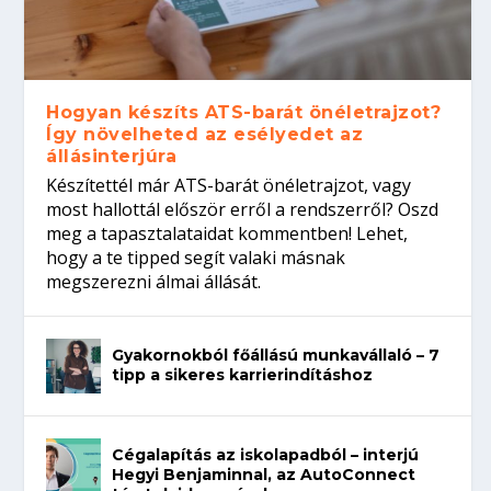
Hogyan készíts ATS-barát önéletrajzot?
Így növelheted az esélyedet az
állásinterjúra
Készítettél már ATS-barát önéletrajzot, vagy
most hallottál először erről a rendszerről? Oszd
meg a tapasztalataidat kommentben! Lehet,
hogy a te tipped segít valaki másnak
megszerezni álmai állását.
Gyakornokból főállású munkavállaló – 7
tipp a sikeres karrierindításhoz
Cégalapítás az iskolapadból – interjú
Hegyi Benjaminnal, az AutoConnect