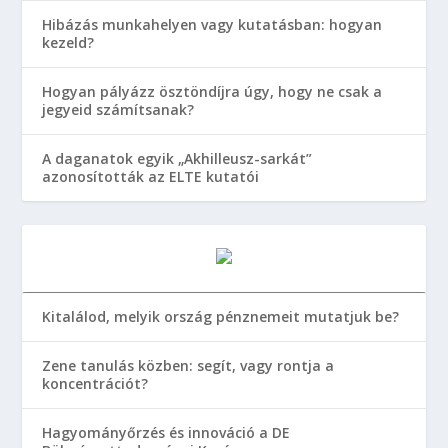
Hibázás munkahelyen vagy kutatásban: hogyan
kezeld?
Hogyan pályázz ösztöndíjra úgy, hogy ne csak a
jegyeid számítsanak?
A daganatok egyik „Akhilleusz-sarkát”
azonosították az ELTE kutatói
Kitalálod, melyik ország pénznemeit mutatjuk be?
Zene tanulás közben: segít, vagy rontja a
koncentrációt?
Hagyományőrzés és innováció a DE