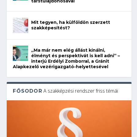
társtulajdonosával
Mit tegyen, ha külföldön szerzett
szakképesítést?
„Ma már nem elég állást kínálni,
élményt és perspektívát is kell adni” –
interjú Erdélyi Zomborral, a Gránit
Alapkezelő vezérigazgató-helyettesével
A szakképzési rendszer friss témái
FŐSODOR