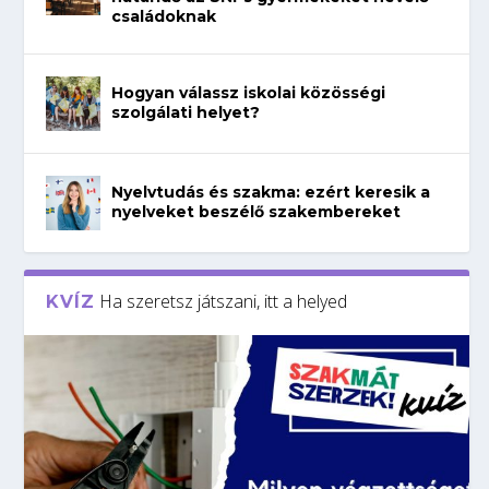
családoknak
Hogyan válassz iskolai közösségi
szolgálati helyet?
Nyelvtudás és szakma: ezért keresik a
nyelveket beszélő szakembereket
Ha szeretsz játszani, itt a helyed
KVÍZ