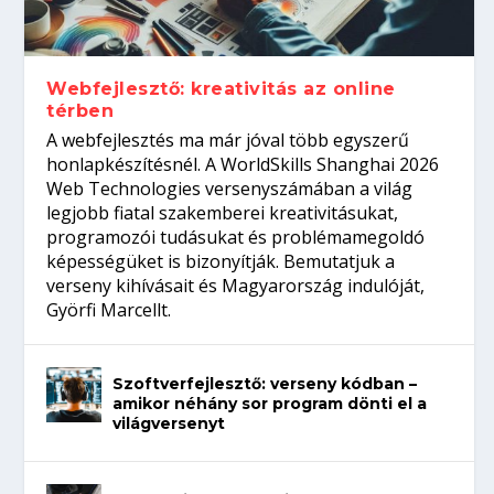
gépeket?
Tanulj szakmát!
amikor néhány sor program dönti el a
telefon nélkül?
világversenyt...
Webfejlesztő: kreativitás az online
térben
A webfejlesztés ma már jóval több egyszerű
honlapkészítésnél. A WorldSkills Shanghai 2026
Web Technologies versenyszámában a világ
legjobb fiatal szakemberei kreativitásukat,
programozói tudásukat és problémamegoldó
képességüket is bizonyítják. Bemutatjuk a
verseny kihívásait és Magyarország indulóját,
Györfi Marcellt.
Szoftverfejlesztő: verseny kódban –
amikor néhány sor program dönti el a
világversenyt