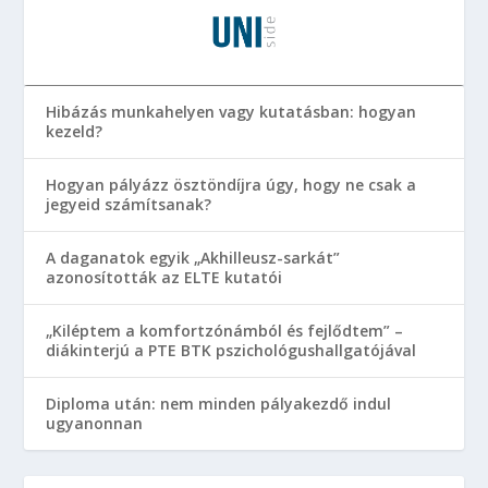
Hibázás munkahelyen vagy kutatásban: hogyan
kezeld?
Hogyan pályázz ösztöndíjra úgy, hogy ne csak a
jegyeid számítsanak?
A daganatok egyik „Akhilleusz-sarkát”
azonosították az ELTE kutatói
„Kiléptem a komfortzónámból és fejlődtem” –
diákinterjú a PTE BTK pszichológushallgatójával
Diploma után: nem minden pályakezdő indul
ugyanonnan