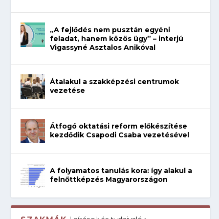
„A fejlődés nem pusztán egyéni
feladat, hanem közös ügy” – interjú
Vigassyné Asztalos Anikóval
Átalakul a szakképzési centrumok
vezetése
Átfogó oktatási reform előkészítése
kezdődik Csapodi Csaba vezetésével
A folyamatos tanulás kora: így alakul a
felnőttképzés Magyarországon