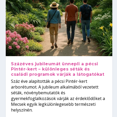
Százéves jubileumát ünnepli a pécsi
Pintér-kert – különleges séták és
családi programok várják a látogatókat
Száz éve alapították a pécsi Pintér-kert
arborétumot. A jubileum alkalmából vezetett
séták, növénybemutatók és
gyermekfoglalkozások várják az érdeklődőket a
Mecsek egyik legkülönlegesebb természeti
helyszínén.