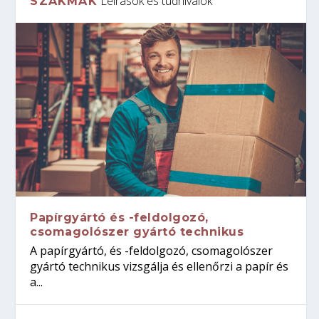
Leírások és tudnivalók
SZAKMÁK
Papírgyártó és -feldolgozó,
csomagolószer gyártó technikus
A papírgyártó, és -feldolgozó, csomagolószer
gyártó technikus vizsgálja és ellenőrzi a papír és
a...