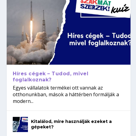
Híres cégek – Tudod, mivel
foglalkoznak?
Egyes vállalatok termékei ott vannak az
otthonunkban, mások a háttérben formálják a
modern...
Kitalálod, mire használják ezeket a
gépeket?