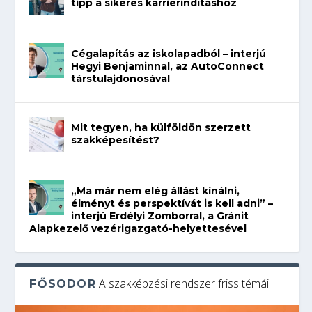
tipp a sikeres karrierindításhoz
Cégalapítás az iskolapadból – interjú
Hegyi Benjaminnal, az AutoConnect
társtulajdonosával
Mit tegyen, ha külföldön szerzett
szakképesítést?
„Ma már nem elég állást kínálni,
élményt és perspektívát is kell adni” –
interjú Erdélyi Zomborral, a Gránit
Alapkezelő vezérigazgató-helyettesével
A szakképzési rendszer friss témái
FŐSODOR