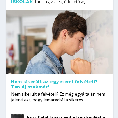
Tanulás, vizsga, új lehetőségek
ISKOLÁK
Nem sikerült az egyetemi felvételi?
Tanulj szakmát!
Nem sikerült a felvételi? Ez még egyáltalán nem
jelenti azt, hogy lemaradtál a sikeres...
Húsz fiatal tanár nyerhet ösztöndíjat a