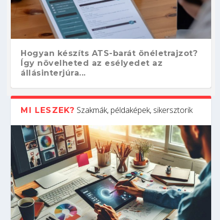
Hogyan készíts ATS-barát önéletrajzot?
Így növelheted az esélyedet az
állásinterjúra...
Szakmák, példaképek, sikersztorik
MI LESZEK?
Kitalálod, mire használják ezeket a
Nem sikerült az egyetemi felvételi?
Szoftverfejlesztő: verseny kódban –
Digitális detox – hogyan kapcsolódj ki