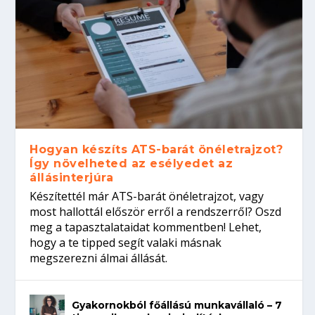
Hogyan készíts ATS-barát önéletrajzot?
Így növelheted az esélyedet az
állásinterjúra
Készítettél már ATS-barát önéletrajzot, vagy
most hallottál először erről a rendszerről? Oszd
meg a tapasztalataidat kommentben! Lehet,
hogy a te tipped segít valaki másnak
megszerezni álmai állását.
Gyakornokból főállású munkavállaló – 7