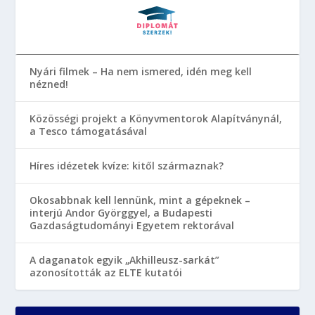
Nyári filmek – Ha nem ismered, idén meg kell
nézned!
Közösségi projekt a Könyvmentorok Alapítványnál,
a Tesco támogatásával
Híres idézetek kvíze: kitől származnak?
Okosabbnak kell lennünk, mint a gépeknek –
interjú Andor Györggyel, a Budapesti
Gazdaságtudományi Egyetem rektorával
A daganatok egyik „Akhilleusz-sarkát”
azonosították az ELTE kutatói