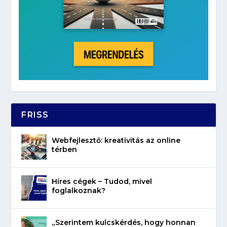
FRISS
Webfejlesztő: kreativitás az online
térben
Híres cégek – Tudod, mivel
foglalkoznak?
„Szerintem kulcskérdés, hogy honnan