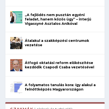
„A fejlődés nem pusztán egyéni
feladat, hanem közös ügy” – interjú
Vigassyné Asztalos Anikóval
Átalakul a szakképzési centrumok
vezetése
Átfogó oktatási reform előkészítése
kezdődik Csapodi Csaba vezetésével
A folyamatos tanulás kora: így alakul a
felnőttképzés Magyarországon