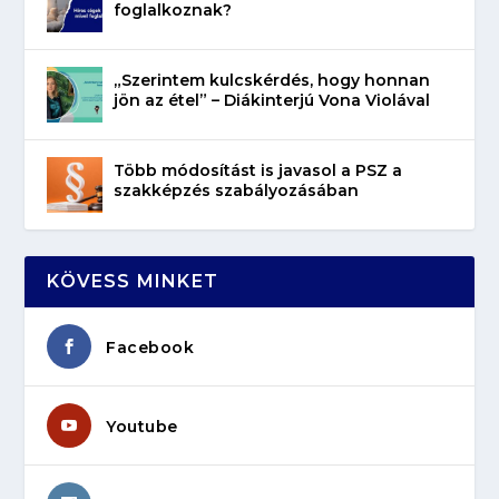
foglalkoznak?
„Szerintem kulcskérdés, hogy honnan
jön az étel” – Diákinterjú Vona Violával
Több módosítást is javasol a PSZ a
szakképzés szabályozásában
KÖVESS MINKET
Facebook
Youtube