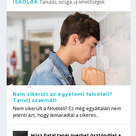
Tanulás, vizsga, új lehetőségek
ISKOLÁK
Nem sikerült az egyetemi felvételi?
Tanulj szakmát!
Nem sikerült a felvételi? Ez még egyáltalán nem
jelenti azt, hogy lemaradtál a sikeres...
Húsz fiatal tanár nyerhet ösztöndíjat a