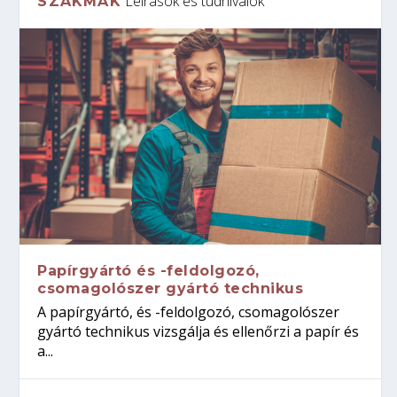
Leírások és tudnivalók
SZAKMÁK
Papírgyártó és -feldolgozó,
csomagolószer gyártó technikus
A papírgyártó, és -feldolgozó, csomagolószer
gyártó technikus vizsgálja és ellenőrzi a papír és
a...