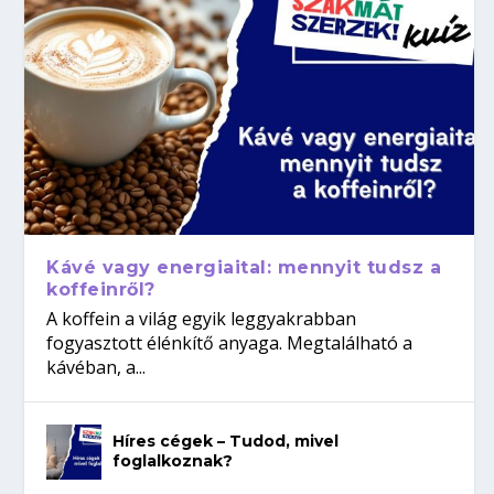
Kávé vagy energiaital: mennyit tudsz a
koffeinről?
A koffein a világ egyik leggyakrabban
fogyasztott élénkítő anyaga. Megtalálható a
kávéban, a...
Híres cégek – Tudod, mivel
foglalkoznak?