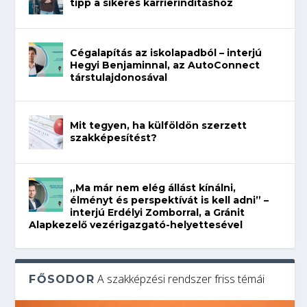
tipp a sikeres karrierindításhoz
Cégalapítás az iskolapadból – interjú
Hegyi Benjaminnal, az AutoConnect
társtulajdonosával
Mit tegyen, ha külföldön szerzett
szakképesítést?
„Ma már nem elég állást kínálni,
élményt és perspektívát is kell adni” –
interjú Erdélyi Zomborral, a Gránit
Alapkezelő vezérigazgató-helyettesével
A szakképzési rendszer friss témái
FŐSODOR