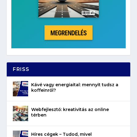
FRISS
Kávé vagy energiaital: mennyit tudsz a
koffeinről?
Webfejlesztő: kreativitás az online
térben
Híres cégek – Tudod, mivel