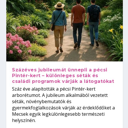
Százéves jubileumát ünnepli a pécsi
Pintér-kert – különleges séták és
családi programok várják a látogatókat
Száz éve alapították a pécsi Pintér-kert
arborétumot. A jubileum alkalmából vezetett
séták, növénybemutatók és
gyermekfoglalkozások várják az érdeklődőket a
Mecsek egyik legkülönlegesebb természeti
helyszínén.