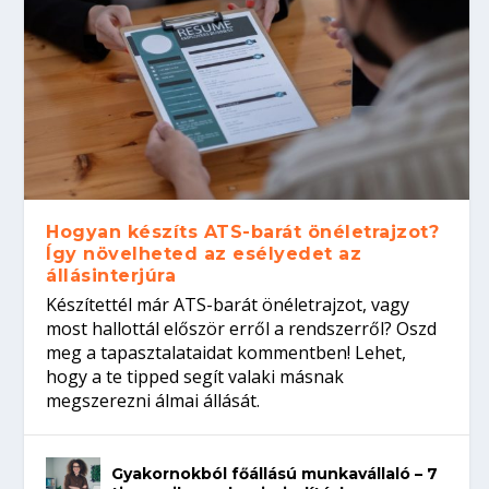
Hogyan készíts ATS-barát önéletrajzot?
Így növelheted az esélyedet az
állásinterjúra
Készítettél már ATS-barát önéletrajzot, vagy
most hallottál először erről a rendszerről? Oszd
meg a tapasztalataidat kommentben! Lehet,
hogy a te tipped segít valaki másnak
megszerezni álmai állását.
Gyakornokból főállású munkavállaló – 7