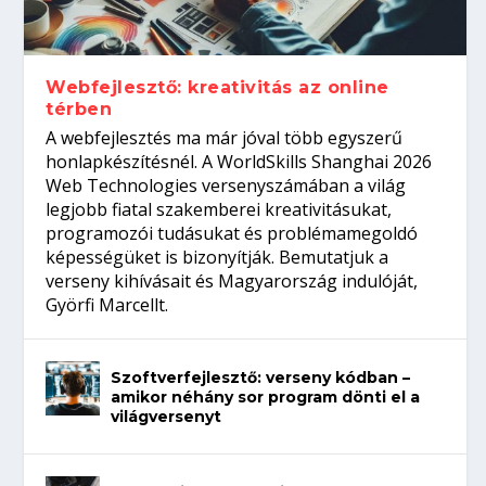
Így növelheted az esélyedet az
gépeket?
Tanulj szakmát!
amikor néhány sor program dönti el a
állásinterjúra...
világversenyt...
Webfejlesztő: kreativitás az online
térben
A webfejlesztés ma már jóval több egyszerű
honlapkészítésnél. A WorldSkills Shanghai 2026
Web Technologies versenyszámában a világ
legjobb fiatal szakemberei kreativitásukat,
programozói tudásukat és problémamegoldó
képességüket is bizonyítják. Bemutatjuk a
verseny kihívásait és Magyarország indulóját,
Györfi Marcellt.
Szoftverfejlesztő: verseny kódban –
amikor néhány sor program dönti el a
világversenyt