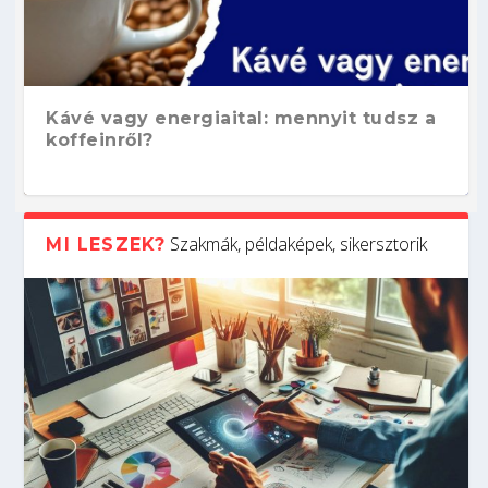
Kávé vagy energiaital: mennyit tudsz a
koffeinről?
Szakmák, példaképek, sikersztorik
MI LESZEK?
Hogyan készíts ATS-barát önéletrajzot?
Kitalálod, mire használják ezeket a
Nem sikerült az egyetemi felvételi?
Szoftverfejlesztő: verseny kódban –