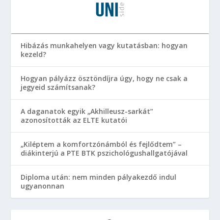
Hibázás munkahelyen vagy kutatásban: hogyan
kezeld?
Hogyan pályázz ösztöndíjra úgy, hogy ne csak a
jegyeid számítsanak?
A daganatok egyik „Akhilleusz-sarkát”
azonosították az ELTE kutatói
„Kiléptem a komfortzónámból és fejlődtem” –
diákinterjú a PTE BTK pszichológushallgatójával
Diploma után: nem minden pályakezdő indul
ugyanonnan