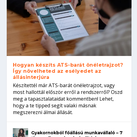
Hogyan készíts ATS-barát önéletrajzot?
Így növelheted az esélyedet az
állásinterjúra
Készítettél már ATS-barát önéletrajzot, vagy
most hallottál először erről a rendszerről? Oszd
meg a tapasztalataidat kommentben! Lehet,
hogy a te tipped segít valaki másnak
megszerezni álmai állását.
Gyakornokból főállású munkavállaló – 7