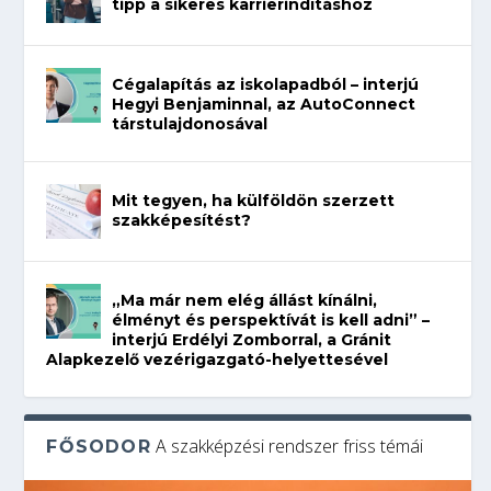
tipp a sikeres karrierindításhoz
Cégalapítás az iskolapadból – interjú
Hegyi Benjaminnal, az AutoConnect
társtulajdonosával
Mit tegyen, ha külföldön szerzett
szakképesítést?
„Ma már nem elég állást kínálni,
élményt és perspektívát is kell adni” –
interjú Erdélyi Zomborral, a Gránit
Alapkezelő vezérigazgató-helyettesével
A szakképzési rendszer friss témái
FŐSODOR