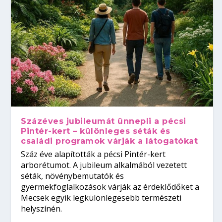
Százéves jubileumát ünnepli a pécsi
Pintér-kert – különleges séták és
családi programok várják a látogatókat
Száz éve alapították a pécsi Pintér-kert
arborétumot. A jubileum alkalmából vezetett
séták, növénybemutatók és
gyermekfoglalkozások várják az érdeklődőket a
Mecsek egyik legkülönlegesebb természeti
helyszínén.