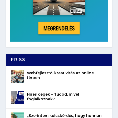
FRISS
Webfejlesztő: kreativitás az online
térben
Híres cégek – Tudod, mivel
foglalkoznak?
„Szerintem kulcskérdés, hogy honnan