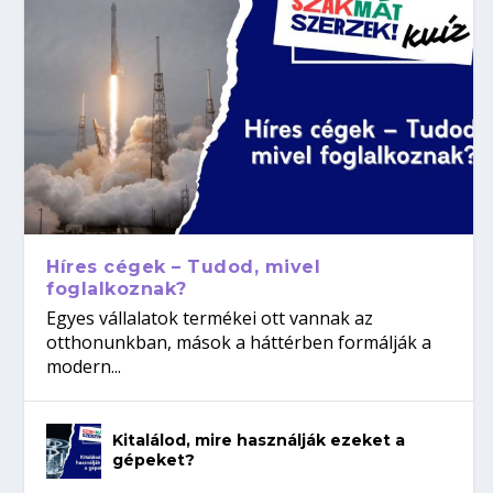
Híres cégek – Tudod, mivel
foglalkoznak?
Egyes vállalatok termékei ott vannak az
otthonunkban, mások a háttérben formálják a
modern...
Kitalálod, mire használják ezeket a
gépeket?