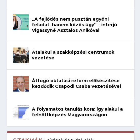
„A fejlődés nem pusztán egyéni
feladat, hanem közös ügy” – interjú
Vigassyné Asztalos Anikóval
Átalakul a szakképzési centrumok
vezetése
Átfogó oktatási reform előkészítése
kezdődik Csapodi Csaba vezetésével
A folyamatos tanulás kora: így alakul a
felnőttképzés Magyarországon