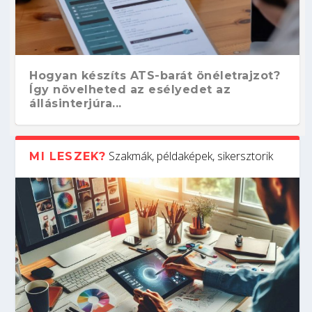
Hogyan készíts ATS-barát önéletrajzot?
Így növelheted az esélyedet az
állásinterjúra...
Szakmák, példaképek, sikersztorik
MI LESZEK?
Kitalálod, mire használják ezeket a
Nem sikerült az egyetemi felvételi?
Szoftverfejlesztő: verseny kódban –
Digitális detox – hogyan kapcsolódj ki