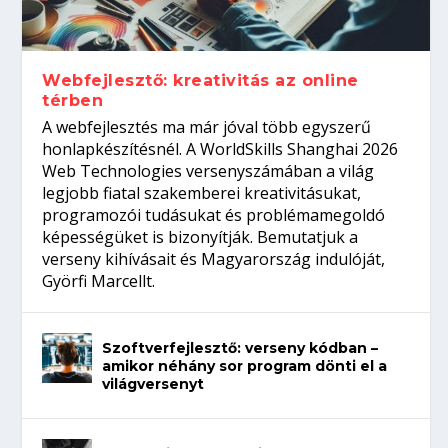
gépeket?
Tanulj szakmát!
amikor néhány sor program dönti el a
telefon nélkül?
világversenyt...
Webfejlesztő: kreativitás az online
térben
A webfejlesztés ma már jóval több egyszerű
honlapkészítésnél. A WorldSkills Shanghai 2026
Web Technologies versenyszámában a világ
legjobb fiatal szakemberei kreativitásukat,
programozói tudásukat és problémamegoldó
képességüket is bizonyítják. Bemutatjuk a
verseny kihívásait és Magyarország indulóját,
Györfi Marcellt.
Szoftverfejlesztő: verseny kódban –
amikor néhány sor program dönti el a
világversenyt