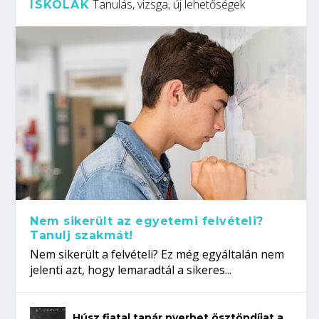
Tanulás, vizsga, új lehetőségek
ISKOLÁK
Nem sikerült az egyetemi felvételi?
Tanulj szakmát!
Nem sikerült a felvételi? Ez még egyáltalán nem
jelenti azt, hogy lemaradtál a sikeres...
Húsz fiatal tanár nyerhet ösztöndíjat a