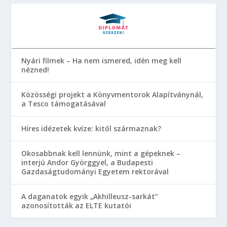
Nyári filmek – Ha nem ismered, idén meg kell
nézned!
Közösségi projekt a Könyvmentorok Alapítványnál,
a Tesco támogatásával
Híres idézetek kvíze: kitől származnak?
Okosabbnak kell lennünk, mint a gépeknek –
interjú Andor Györggyel, a Budapesti
Gazdaságtudományi Egyetem rektorával
A daganatok egyik „Akhilleusz-sarkát”
azonosították az ELTE kutatói