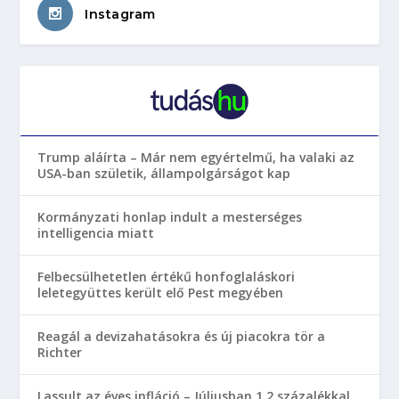
Instagram
Trump aláírta – Már nem egyértelmű, ha valaki az
USA-ban születik, állampolgárságot kap
Kormányzati honlap indult a mesterséges
intelligencia miatt
Felbecsülhetetlen értékű honfoglaláskori
leletegyüttes került elő Pest megyében
Reagál a devizahatásokra és új piacokra tör a
Richter
Lassult az éves infláció – Júliusban 1,2 százalékkal