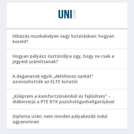
Hibázás munkahelyen vagy kutatásban: hogyan
kezeld?
Hogyan pályázz ösztöndíjra úgy, hogy ne csak a
jegyeid számítsanak?
A daganatok egyik „Akhilleusz-sarkát”
azonosították az ELTE kutatói
„Kiléptem a komfortzónámból és fejlődtem” –
diákinterjú a PTE BTK pszichológushallgatójával
Diploma után: nem minden pályakezdő indul
ugyanonnan