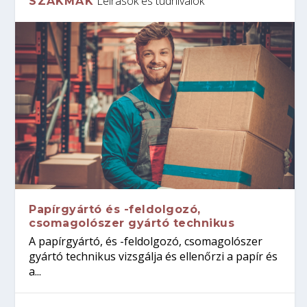
Leírások és tudnivalók
SZAKMÁK
Papírgyártó és -feldolgozó,
csomagolószer gyártó technikus
A papírgyártó, és -feldolgozó, csomagolószer
gyártó technikus vizsgálja és ellenőrzi a papír és
a...