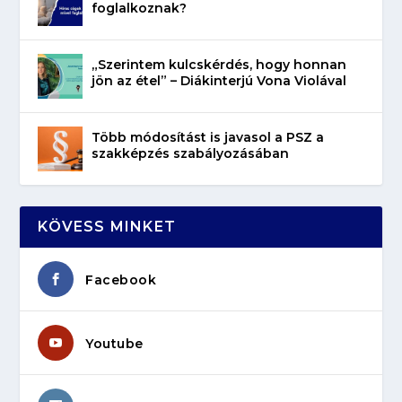
foglalkoznak?
„Szerintem kulcskérdés, hogy honnan
jön az étel” – Diákinterjú Vona Violával
Több módosítást is javasol a PSZ a
szakképzés szabályozásában
KÖVESS MINKET
Facebook
Youtube