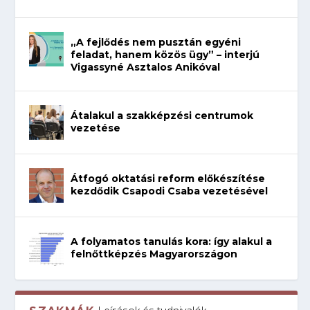
„A fejlődés nem pusztán egyéni
feladat, hanem közös ügy” – interjú
Vigassyné Asztalos Anikóval
Átalakul a szakképzési centrumok
vezetése
Átfogó oktatási reform előkészítése
kezdődik Csapodi Csaba vezetésével
A folyamatos tanulás kora: így alakul a
felnőttképzés Magyarországon