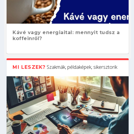
Kávé vagy energiaital: mennyit tudsz a
koffeinről?
Szakmák, példaképek, sikersztorik
MI LESZEK?
Hogyan készíts ATS-barát önéletrajzot?
Kitalálod, mire használják ezeket a
Nem sikerült az egyetemi felvételi?
Szoftverfejlesztő: verseny kódban –