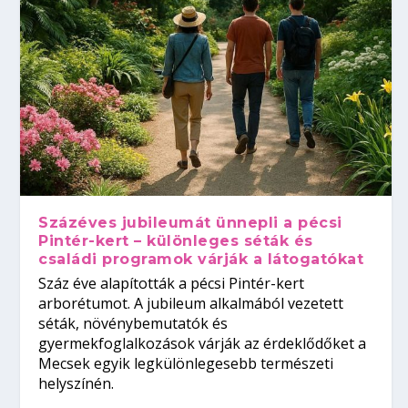
Százéves jubileumát ünnepli a pécsi
Pintér-kert – különleges séták és
családi programok várják a látogatókat
Száz éve alapították a pécsi Pintér-kert
arborétumot. A jubileum alkalmából vezetett
séták, növénybemutatók és
gyermekfoglalkozások várják az érdeklődőket a
Mecsek egyik legkülönlegesebb természeti
helyszínén.