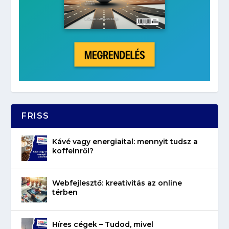
FRISS
Kávé vagy energiaital: mennyit tudsz a
koffeinről?
Webfejlesztő: kreativitás az online
térben
Híres cégek – Tudod, mivel