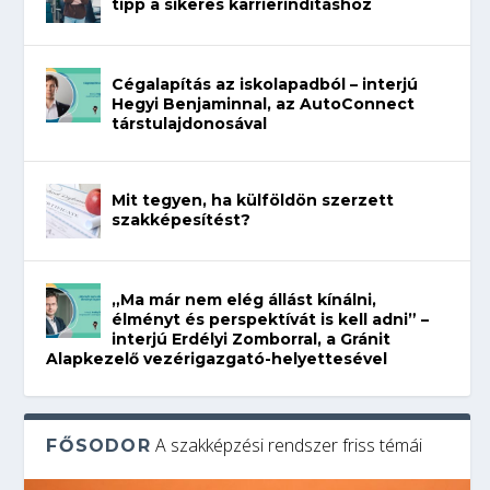
tipp a sikeres karrierindításhoz
Cégalapítás az iskolapadból – interjú
Hegyi Benjaminnal, az AutoConnect
társtulajdonosával
Mit tegyen, ha külföldön szerzett
szakképesítést?
„Ma már nem elég állást kínálni,
élményt és perspektívát is kell adni” –
interjú Erdélyi Zomborral, a Gránit
Alapkezelő vezérigazgató-helyettesével
A szakképzési rendszer friss témái
FŐSODOR