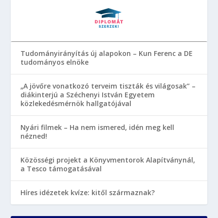
Tudományirányítás új alapokon – Kun Ferenc a DE
tudományos elnöke
„A jövőre vonatkozó terveim tiszták és világosak” –
diákinterjú a Széchenyi István Egyetem
közlekedésmérnök hallgatójával
Nyári filmek – Ha nem ismered, idén meg kell
nézned!
Közösségi projekt a Könyvmentorok Alapítványnál,
a Tesco támogatásával
Híres idézetek kvíze: kitől származnak?