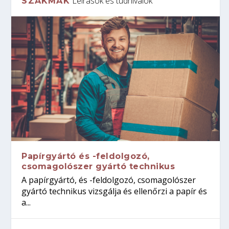
Leírások és tudnivalók
SZAKMÁK
Papírgyártó és -feldolgozó,
csomagolószer gyártó technikus
A papírgyártó, és -feldolgozó, csomagolószer
gyártó technikus vizsgálja és ellenőrzi a papír és
a...