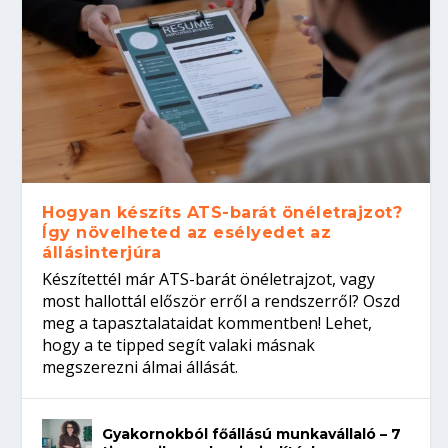
Hogyan készíts ATS-barát önéletrajzot?
Így növelheted az esélyedet az
állásinterjúra
Készítettél már ATS-barát önéletrajzot, vagy
most hallottál először erről a rendszerről? Oszd
meg a tapasztalataidat kommentben! Lehet,
hogy a te tipped segít valaki másnak
megszerezni álmai állását.
Gyakornokból főállású munkavállaló – 7