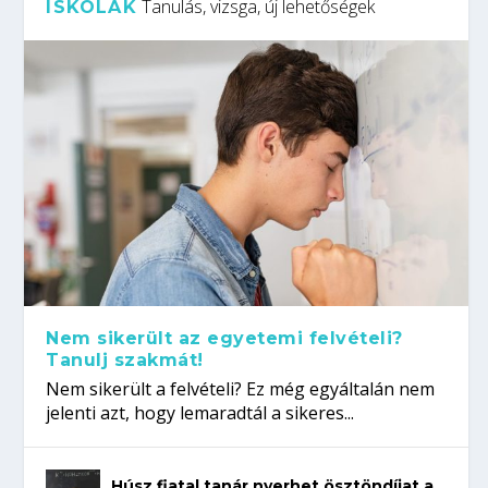
Tanulás, vizsga, új lehetőségek
ISKOLÁK
Nem sikerült az egyetemi felvételi?
Tanulj szakmát!
Nem sikerült a felvételi? Ez még egyáltalán nem
jelenti azt, hogy lemaradtál a sikeres...
Húsz fiatal tanár nyerhet ösztöndíjat a