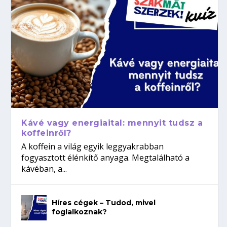
Kávé vagy energiaital: mennyit tudsz a
koffeinről?
A koffein a világ egyik leggyakrabban
fogyasztott élénkítő anyaga. Megtalálható a
kávéban, a...
Híres cégek – Tudod, mivel
foglalkoznak?