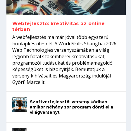
Így növelheted az esélyedet az
gépeket?
Tanulj szakmát!
amikor néhány sor program dönti el a
állásinterjúra...
világversenyt...
Webfejlesztő: kreativitás az online
térben
A webfejlesztés ma már jóval több egyszerű
honlapkészítésnél. A WorldSkills Shanghai 2026
Web Technologies versenyszámában a világ
legjobb fiatal szakemberei kreativitásukat,
programozói tudásukat és problémamegoldó
képességüket is bizonyítják. Bemutatjuk a
verseny kihívásait és Magyarország indulóját,
Györfi Marcellt.
Szoftverfejlesztő: verseny kódban –
amikor néhány sor program dönti el a
világversenyt