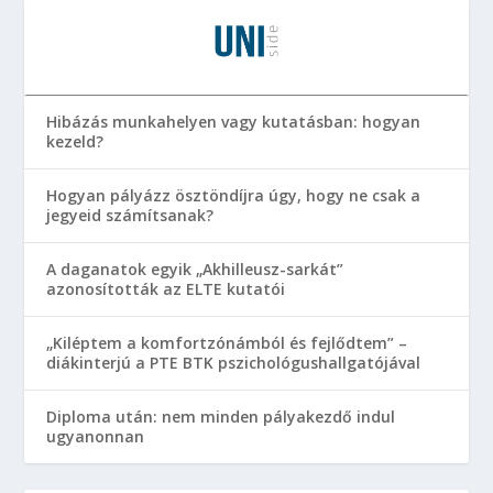
Hibázás munkahelyen vagy kutatásban: hogyan
kezeld?
Hogyan pályázz ösztöndíjra úgy, hogy ne csak a
jegyeid számítsanak?
A daganatok egyik „Akhilleusz-sarkát”
azonosították az ELTE kutatói
„Kiléptem a komfortzónámból és fejlődtem” –
diákinterjú a PTE BTK pszichológushallgatójával
Diploma után: nem minden pályakezdő indul
ugyanonnan