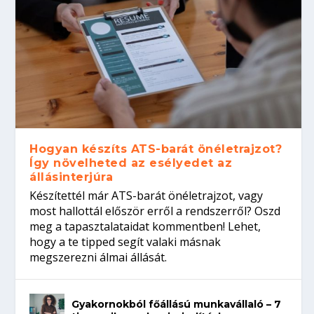
Hogyan készíts ATS-barát önéletrajzot?
Így növelheted az esélyedet az
állásinterjúra
Készítettél már ATS-barát önéletrajzot, vagy
most hallottál először erről a rendszerről? Oszd
meg a tapasztalataidat kommentben! Lehet,
hogy a te tipped segít valaki másnak
megszerezni álmai állását.
Gyakornokból főállású munkavállaló – 7