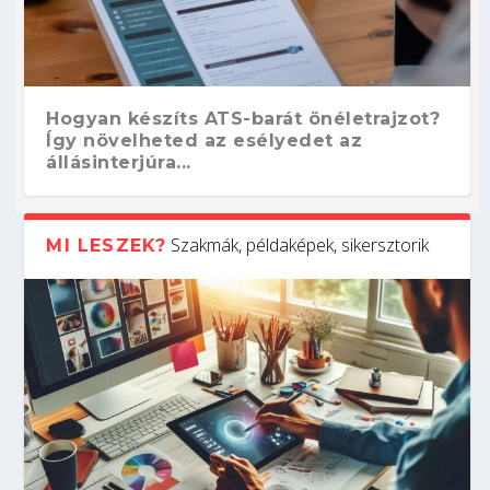
Hogyan készíts ATS-barát önéletrajzot?
Így növelheted az esélyedet az
állásinterjúra...
Szakmák, példaképek, sikersztorik
MI LESZEK?
Kitalálod, mire használják ezeket a
Nem sikerült az egyetemi felvételi?
Szoftverfejlesztő: verseny kódban –
Digitális detox – hogyan kapcsolódj ki