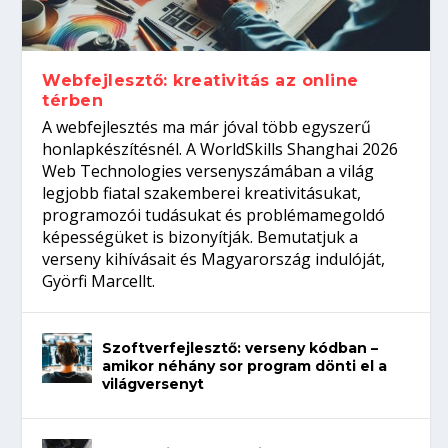
gépeket?
Tanulj szakmát!
amikor néhány sor program dönti el a
telefon nélkül?
világversenyt...
Webfejlesztő: kreativitás az online
térben
A webfejlesztés ma már jóval több egyszerű
honlapkészítésnél. A WorldSkills Shanghai 2026
Web Technologies versenyszámában a világ
legjobb fiatal szakemberei kreativitásukat,
programozói tudásukat és problémamegoldó
képességüket is bizonyítják. Bemutatjuk a
verseny kihívásait és Magyarország indulóját,
Györfi Marcellt.
Szoftverfejlesztő: verseny kódban –
amikor néhány sor program dönti el a
világversenyt