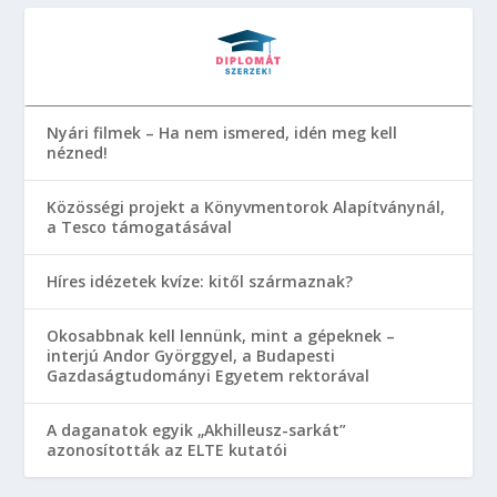
Nyári filmek – Ha nem ismered, idén meg kell
nézned!
Közösségi projekt a Könyvmentorok Alapítványnál,
a Tesco támogatásával
Híres idézetek kvíze: kitől származnak?
Okosabbnak kell lennünk, mint a gépeknek –
interjú Andor Györggyel, a Budapesti
Gazdaságtudományi Egyetem rektorával
A daganatok egyik „Akhilleusz-sarkát”
azonosították az ELTE kutatói