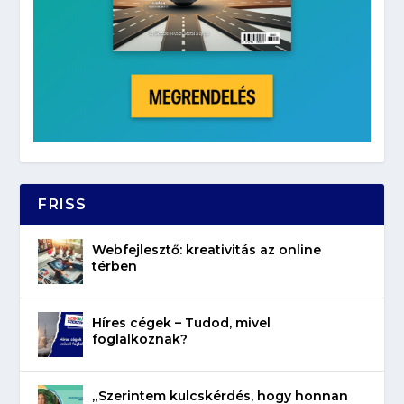
FRISS
Webfejlesztő: kreativitás az online
térben
Híres cégek – Tudod, mivel
foglalkoznak?
„Szerintem kulcskérdés, hogy honnan