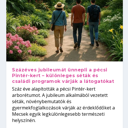
Százéves jubileumát ünnepli a pécsi
Pintér-kert – különleges séták és
családi programok várják a látogatókat
Száz éve alapították a pécsi Pintér-kert
arborétumot. A jubileum alkalmából vezetett
séták, növénybemutatók és
gyermekfoglalkozások várják az érdeklődőket a
Mecsek egyik legkülönlegesebb természeti
helyszínén.