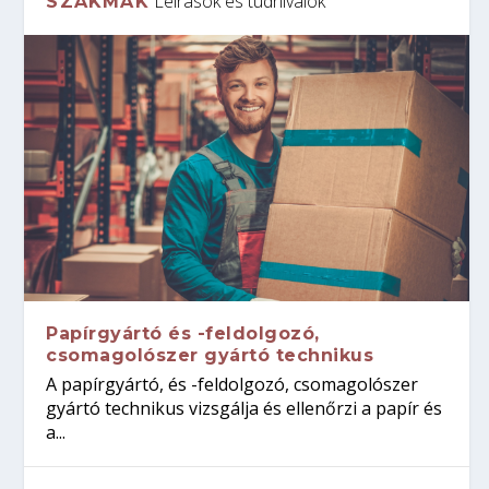
Leírások és tudnivalók
SZAKMÁK
Papírgyártó és -feldolgozó,
csomagolószer gyártó technikus
A papírgyártó, és -feldolgozó, csomagolószer
gyártó technikus vizsgálja és ellenőrzi a papír és
a...