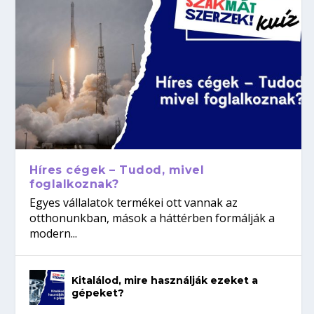
Híres cégek – Tudod, mivel
foglalkoznak?
Egyes vállalatok termékei ott vannak az
otthonunkban, mások a háttérben formálják a
modern...
Kitalálod, mire használják ezeket a
gépeket?