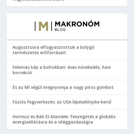
Augusztusra elfogyasztottuk a bolygó
természetes erőforrásait
Felemás kép a boltokban: éves növekedés, havi
korrekció
És az MI végül megnyomja a nagy piros gombot
Fúziós fegyverkezés: az USA lépéselőnybe kerül
Hormuz és Báb El-Mandeb: fenyegetés a globális
energiaellátásra és a világgazdaságra