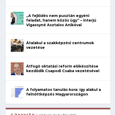
„A fejlődés nem pusztán egyéni
feladat, hanem közös ügy” – interjú
Vigassyné Asztalos Anikóval
Átalakul a szakképzési centrumok
vezetése
Átfogó oktatási reform előkészítése
kezdődik Csapodi Csaba vezetésével
A folyamatos tanulás kora: így alakul a
felnőttképzés Magyarországon