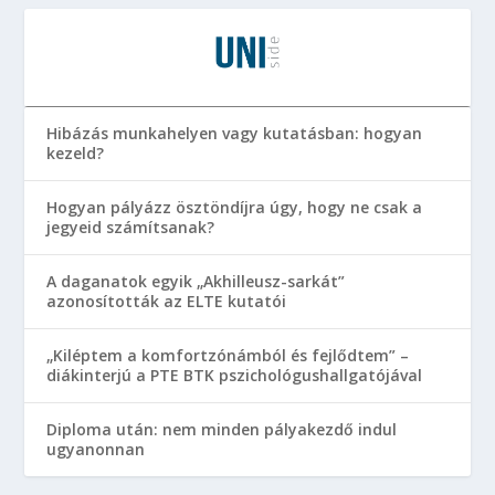
Hibázás munkahelyen vagy kutatásban: hogyan
kezeld?
Hogyan pályázz ösztöndíjra úgy, hogy ne csak a
jegyeid számítsanak?
A daganatok egyik „Akhilleusz-sarkát”
azonosították az ELTE kutatói
„Kiléptem a komfortzónámból és fejlődtem” –
diákinterjú a PTE BTK pszichológushallgatójával
Diploma után: nem minden pályakezdő indul
ugyanonnan