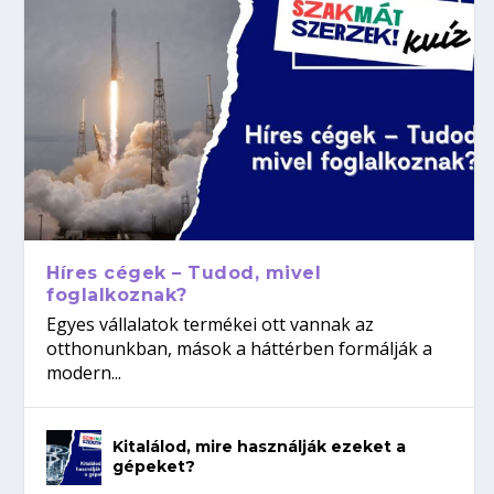
Híres cégek – Tudod, mivel
foglalkoznak?
Egyes vállalatok termékei ott vannak az
otthonunkban, mások a háttérben formálják a
modern...
Kitalálod, mire használják ezeket a
gépeket?