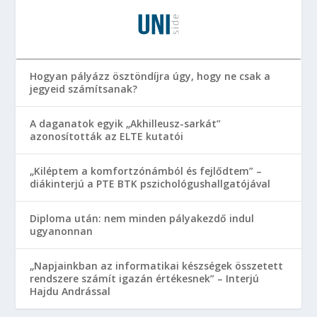
Hogyan pályázz ösztöndíjra úgy, hogy ne csak a
jegyeid számítsanak?
A daganatok egyik „Akhilleusz-sarkát”
azonosították az ELTE kutatói
„Kiléptem a komfortzónámból és fejlődtem” –
diákinterjú a PTE BTK pszichológushallgatójával
Diploma után: nem minden pályakezdő indul
ugyanonnan
„Napjainkban az informatikai készségek összetett
rendszere számít igazán értékesnek” – Interjú
Hajdu Andrással