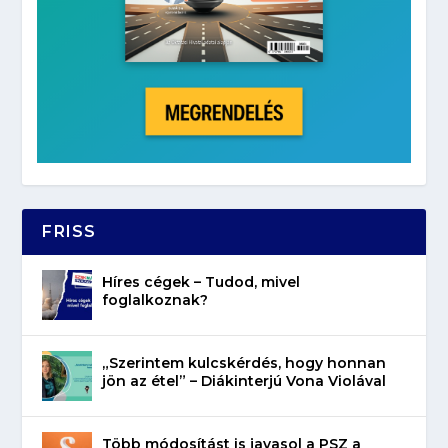
FRISS
Híres cégek – Tudod, mivel
foglalkoznak?
„Szerintem kulcskérdés, hogy honnan
jön az étel” – Diákinterjú Vona Violával
Több módosítást is javasol a PSZ a