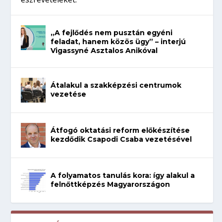
„A fejlődés nem pusztán egyéni
feladat, hanem közös ügy” – interjú
Vigassyné Asztalos Anikóval
Átalakul a szakképzési centrumok
vezetése
Átfogó oktatási reform előkészítése
kezdődik Csapodi Csaba vezetésével
A folyamatos tanulás kora: így alakul a
felnőttképzés Magyarországon