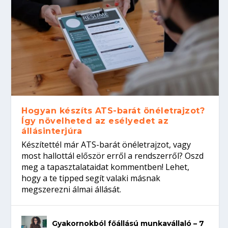
Hogyan készíts ATS-barát önéletrajzot?
Így növelheted az esélyedet az
állásinterjúra
Készítettél már ATS-barát önéletrajzot, vagy
most hallottál először erről a rendszerről? Oszd
meg a tapasztalataidat kommentben! Lehet,
hogy a te tipped segít valaki másnak
megszerezni álmai állását.
Gyakornokból főállású munkavállaló – 7