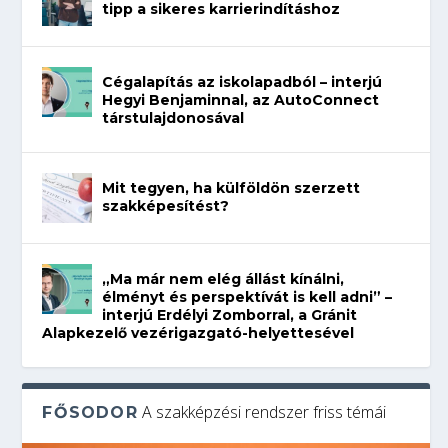
tipp a sikeres karrierindításhoz
Cégalapítás az iskolapadból – interjú
Hegyi Benjaminnal, az AutoConnect
társtulajdonosával
Mit tegyen, ha külföldön szerzett
szakképesítést?
„Ma már nem elég állást kínálni,
élményt és perspektívát is kell adni” –
interjú Erdélyi Zomborral, a Gránit
Alapkezelő vezérigazgató-helyettesével
A szakképzési rendszer friss témái
FŐSODOR