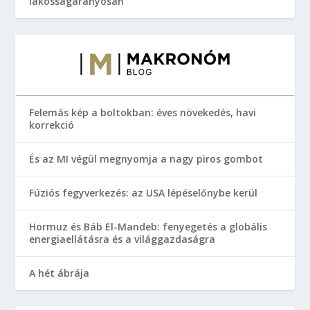
lakosságarányosan
Felemás kép a boltokban: éves növekedés, havi
korrekció
És az MI végül megnyomja a nagy piros gombot
Fúziós fegyverkezés: az USA lépéselőnybe kerül
Hormuz és Báb El-Mandeb: fenyegetés a globális
energiaellátásra és a világgazdaságra
A hét ábrája