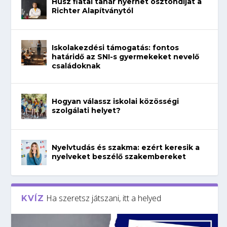
Húsz fiatal tanár nyerhet ösztöndíjat a
Richter Alapítványtól
Iskolakezdési támogatás: fontos
határidő az SNI-s gyermekeket nevelő
családoknak
Hogyan válassz iskolai közösségi
szolgálati helyet?
Nyelvtudás és szakma: ezért keresik a
nyelveket beszélő szakembereket
Ha szeretsz játszani, itt a helyed
KVÍZ