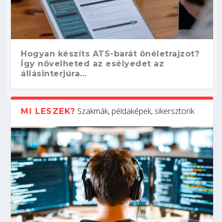
Hogyan készíts ATS-barát önéletrajzot?
Így növelheted az esélyedet az
állásinterjúra...
Szakmák, példaképek, sikersztorik
MI LESZEK?
Kitalálod, mire használják ezeket a
Nem sikerült az egyetemi felvételi?
Szoftverfejlesztő: verseny kódban –
Digitális detox – hogyan kapcsolódj ki