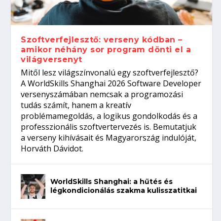
gépeket?
Tanulj szakmát!
amikor néhány sor program dönti el a
telefon nélkül?
világversenyt...
Szoftverfejlesztő: verseny kódban –
amikor néhány sor program dönti el a
világversenyt
Mitől lesz világszínvonalú egy szoftverfejlesztő?
A WorldSkills Shanghai 2026 Software Developer
versenyszámában nemcsak a programozási
tudás számít, hanem a kreatív
problémamegoldás, a logikus gondolkodás és a
professzionális szoftvertervezés is. Bemutatjuk
a verseny kihívásait és Magyarország indulóját,
Horváth Dávidot.
WorldSkills Shanghai: a hűtés és
légkondicionálás szakma kulisszatitkai