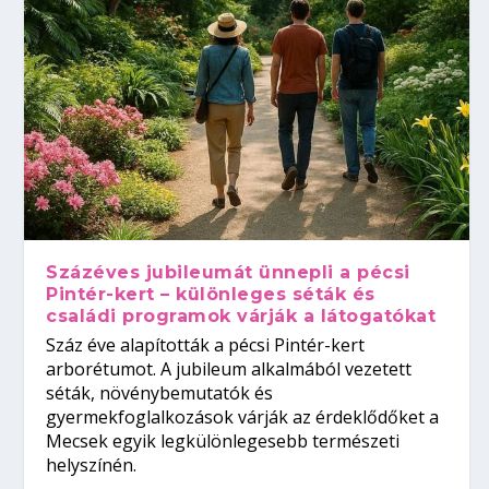
Százéves jubileumát ünnepli a pécsi
Pintér-kert – különleges séták és
családi programok várják a látogatókat
Száz éve alapították a pécsi Pintér-kert
arborétumot. A jubileum alkalmából vezetett
séták, növénybemutatók és
gyermekfoglalkozások várják az érdeklődőket a
Mecsek egyik legkülönlegesebb természeti
helyszínén.