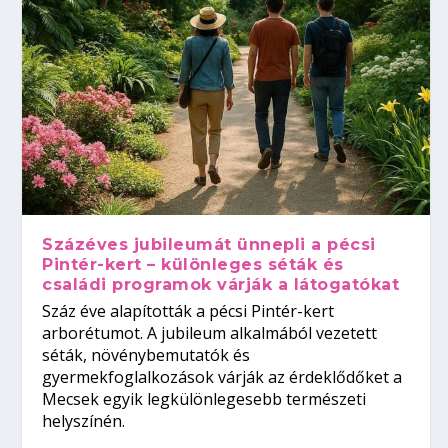
Százéves jubileumát ünnepli a pécsi
Pintér-kert – különleges séták és
családi programok várják a látogatókat
Száz éve alapították a pécsi Pintér-kert
arborétumot. A jubileum alkalmából vezetett
séták, növénybemutatók és
gyermekfoglalkozások várják az érdeklődőket a
Mecsek egyik legkülönlegesebb természeti
helyszínén.