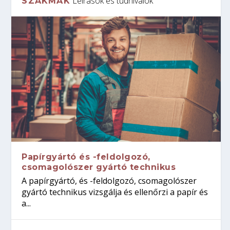
Leírások és tudnivalók
SZAKMÁK
Papírgyártó és -feldolgozó,
csomagolószer gyártó technikus
A papírgyártó, és -feldolgozó, csomagolószer
gyártó technikus vizsgálja és ellenőrzi a papír és
a...