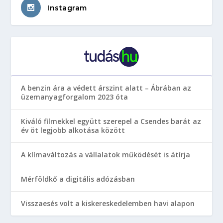
Instagram
A benzin ára a védett árszint alatt – Ábrában az
üzemanyagforgalom 2023 óta
Kiváló filmekkel együtt szerepel a Csendes barát az
év öt legjobb alkotása között
A klímaváltozás a vállalatok működését is átírja
Mérföldkő a digitális adózásban
Visszaesés volt a kiskereskedelemben havi alapon