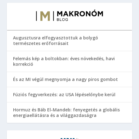
Augusztusra elfogyasztottuk a bolygó
természetes erőforrásait
Felemás kép a boltokban: éves növekedés, havi
korrekció
És az MI végül megnyomja a nagy piros gombot
Fúziós fegyverkezés: az USA lépéselőnybe kerül
Hormuz és Báb El-Mandeb: fenyegetés a globális
energiaellátásra és a világgazdaságra