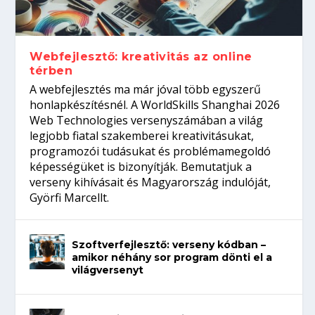
gépeket?
Tanulj szakmát!
amikor néhány sor program dönti el a
telefon nélkül?
világversenyt...
Webfejlesztő: kreativitás az online
térben
A webfejlesztés ma már jóval több egyszerű
honlapkészítésnél. A WorldSkills Shanghai 2026
Web Technologies versenyszámában a világ
legjobb fiatal szakemberei kreativitásukat,
programozói tudásukat és problémamegoldó
képességüket is bizonyítják. Bemutatjuk a
verseny kihívásait és Magyarország indulóját,
Györfi Marcellt.
Szoftverfejlesztő: verseny kódban –
amikor néhány sor program dönti el a
világversenyt