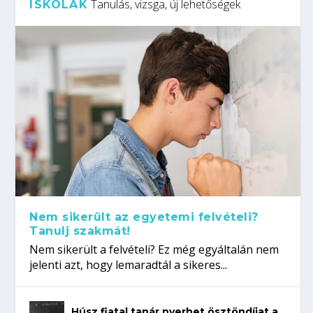
Tanulás, vizsga, új lehetőségek
ISKOLÁK
Nem sikerült az egyetemi felvételi?
Tanulj szakmát!
Nem sikerült a felvételi? Ez még egyáltalán nem
jelenti azt, hogy lemaradtál a sikeres...
Húsz fiatal tanár nyerhet ösztöndíjat a