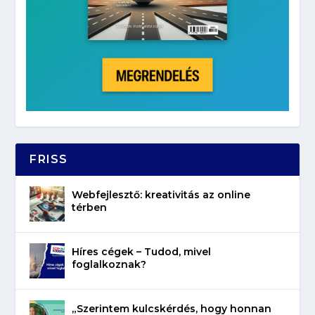
FRISS
Webfejlesztő: kreativitás az online
térben
Híres cégek – Tudod, mivel
foglalkoznak?
„Szerintem kulcskérdés, hogy honnan