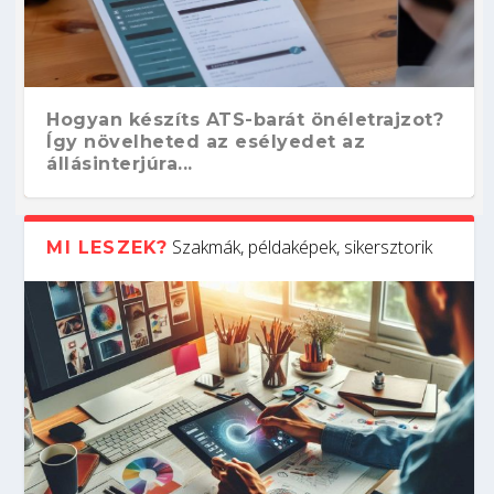
Hogyan készíts ATS-barát önéletrajzot?
Így növelheted az esélyedet az
állásinterjúra...
Szakmák, példaképek, sikersztorik
MI LESZEK?
Kitalálod, mire használják ezeket a
Nem sikerült az egyetemi felvételi?
Szoftverfejlesztő: verseny kódban –
Digitális detox – hogyan kapcsolódj ki