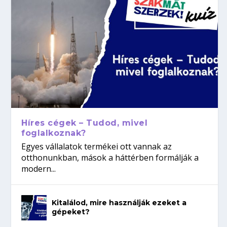
Híres cégek – Tudod, mivel
foglalkoznak?
Egyes vállalatok termékei ott vannak az
otthonunkban, mások a háttérben formálják a
modern...
Kitalálod, mire használják ezeket a
gépeket?