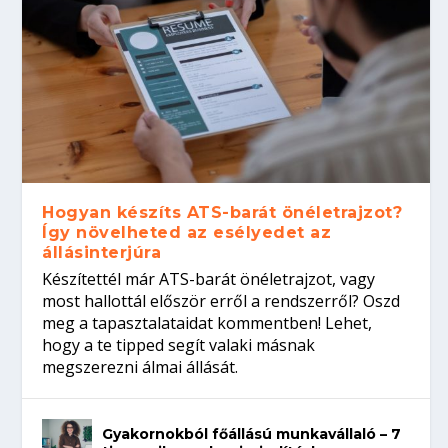
Hogyan készíts ATS-barát önéletrajzot?
Így növelheted az esélyedet az
állásinterjúra
Készítettél már ATS-barát önéletrajzot, vagy
most hallottál először erről a rendszerről? Oszd
meg a tapasztalataidat kommentben! Lehet,
hogy a te tipped segít valaki másnak
megszerezni álmai állását.
Gyakornokból főállású munkavállaló – 7