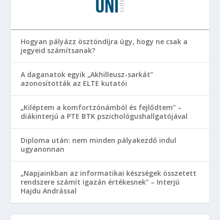
Hogyan pályázz ösztöndíjra úgy, hogy ne csak a
jegyeid számítsanak?
A daganatok egyik „Akhilleusz-sarkát”
azonosították az ELTE kutatói
„Kiléptem a komfortzónámból és fejlődtem” –
diákinterjú a PTE BTK pszichológushallgatójával
Diploma után: nem minden pályakezdő indul
ugyanonnan
„Napjainkban az informatikai készségek összetett
rendszere számít igazán értékesnek” – Interjú
Hajdu Andrással