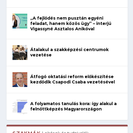
„A fejlődés nem pusztán egyéni
feladat, hanem közös ügy” – interjú
Vigassyné Asztalos Anikóval
Átalakul a szakképzési centrumok
vezetése
Átfogó oktatási reform előkészítése
kezdődik Csapodi Csaba vezetésével
A folyamatos tanulás kora: így alakul a
felnőttképzés Magyarországon