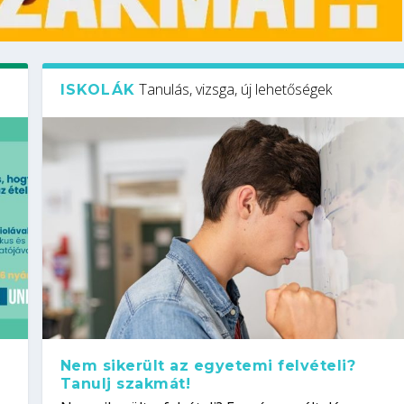
Tanulás, vizsga, új lehetőségek
ISKOLÁK
Nem sikerült az egyetemi felvételi?
Tanulj szakmát!