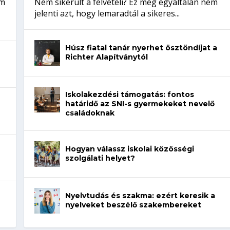
em
Nem sikerült a felvételi? Ez még egyáltalán nem
jelenti azt, hogy lemaradtál a sikeres...
Húsz fiatal tanár nyerhet ösztöndíjat a
Richter Alapítványtól
Iskolakezdési támogatás: fontos
határidő az SNI-s gyermekeket nevelő
családoknak
Hogyan válassz iskolai közösségi
szolgálati helyet?
Nyelvtudás és szakma: ezért keresik a
nyelveket beszélő szakembereket