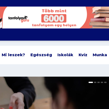
Mi leszek?
Egészség
Iskolák
Kvíz
Munka