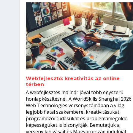
Webfejlesztő: kreativitás az online
térben
Szoftverfejlesztő: verseny kódb
A webfejlesztés ma már jóval több egyszerű
Kitalálod, mire használják ezek
Nem sikerült az egyetemi felvét
el a világversenyt...
Digitális detox – hogyan kapcsol
honlapkészítésnél. A WorldSkills Shanghai 2026
Web Technologies versenyszámában a világ
Írta:
Írta:
Írta:
Írta:
Tóth Mónika
Oláh Erika
Szakmát Szerzek
Oláh Erika
|
|
|
2026. augusztus. 4.
2026. augusztus. 3.
2026. augusztus. 4.
|
2026. augusztus. 3.
|
|
|
Iskolák
Egészség
Kvíz
|
Mi leszek?
legjobb fiatal szakemberei kreativitásukat,
programozói tudásukat és problémamegoldó
képességüket is bizonyítják. Bemutatjuk a
verseny kihívásait és Magyarország indulóját,