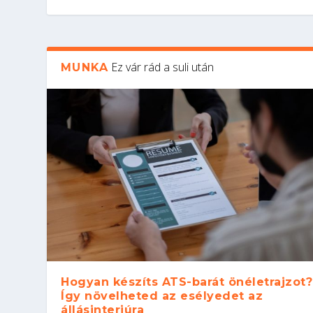
Ez vár rád a suli után
MUNKA
Hogyan készíts ATS-barát önéletrajzot?
Így növelheted az esélyedet az
állásinterjúra