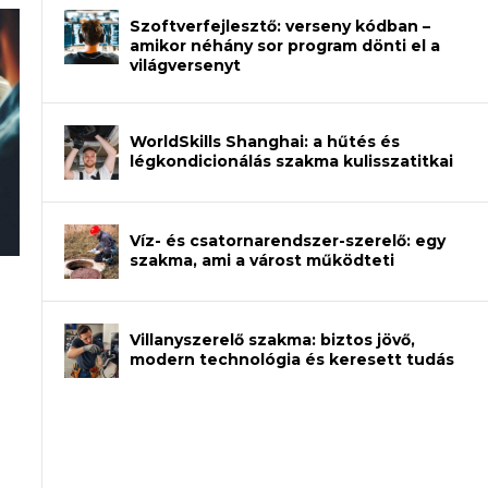
Szoftverfejlesztő: verseny kódban –
amikor néhány sor program dönti el a
világversenyt
WorldSkills Shanghai: a hűtés és
légkondicionálás szakma kulisszatitkai
Víz- és csatornarendszer-szerelő: egy
szakma, ami a várost működteti
an – amikor néhány sor program dönti
Villanyszerelő szakma: biztos jövő,
modern technológia és keresett tudás
et a gépeket?
eli? Tanulj szakmát!
ódj ki telefon nélkül?