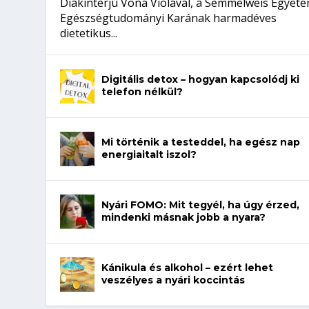
Diákinterjú Vona Violával, a Semmelweis Egyet
Egészségtudományi Karának harmadéves
dietetikus...
Digitális detox – hogyan kapcsolódj ki
telefon nélkül?
Mi történik a testeddel, ha egész nap
energiaitalt iszol?
Nyári FOMO: Mit tegyél, ha úgy érzed,
mindenki másnak jobb a nyara?
Kánikula és alkohol – ezért lehet
veszélyes a nyári koccintás