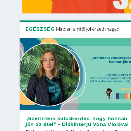
Minden amitől jól érzed magad
EGÉSZSÉG
„Szerintem kulcskérdés, hogy honnan
jön az étel” – Diákinterjú Vona Violával