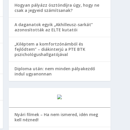
Hogyan pályázz ösztöndíjra úgy, hogy ne
csak a jegyeid számítsanak?
A daganatok egyik „Akhilleusz-sarkát”
azonosították az ELTE kutatói
„Kiléptem a komfortzónámból és
fejlődtem” – diákinterjú a PTE BTK
pszichológushallgatójával
Diploma után: nem minden pályakezdő
indul ugyanonnan
Nyári filmek – Ha nem ismered, idén meg
kell nézned!