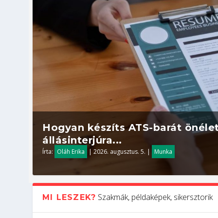
Hogyan készíts ATS-barát önélet
állásinterjúra...
Írta:
Oláh Erika
|
2026. augusztus. 5.
|
Munka
Szakmák, példaképek, sikersztorik
MI LESZEK?