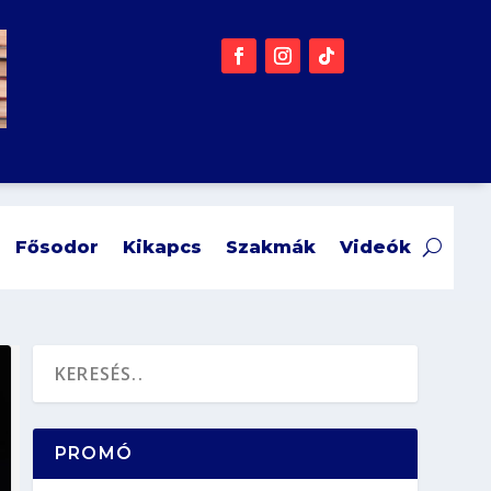
Fősodor
Kikapcs
Szakmák
Videók
PROMÓ