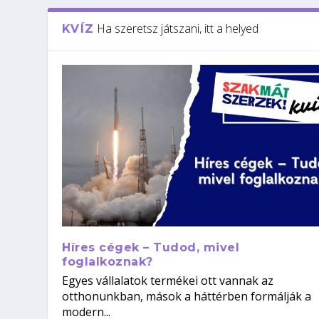
Ha szeretsz játszani, itt a helyed
KVÍZ
Híres cégek – Tudod, mivel
foglalkoznak?
Egyes vállalatok termékei ott vannak az
otthonunkban, mások a háttérben formálják a
modern...