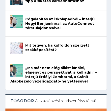
tipp a sikeres karrierindításhoz
Cégalapítás az iskolapadból – interjú
Hegyi Benjaminnal, az AutoConnect
társtulajdonosával
Mit tegyen, ha külföldön szerzett
szakképesítést?
„Ma már nem elég állást kínálni,
élményt és perspektívát is kell adni” –
interjú Erdélyi Zomborral, a Gránit
Alapkezelő vezérigazgató-helyettesével
A szakképzési rendszer friss témái
FŐSODOR