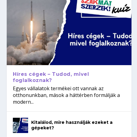
Híres cégek – Tudod, mivel
foglalkoznak?
Egyes vállalatok termékei ott vannak az
otthonunkban, mások a háttérben formálják a
modern...
Kitalálod, mire használják ezeket a
gépeket?