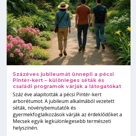
Százéves jubileumát ünnepli a pécsi
Pintér-kert – különleges séták és
családi programok várják a látogatókat
Száz éve alapították a pécsi Pintér-kert
arborétumot. A jubileum alkalmából vezetett
séták, növénybemutatók és
gyermekfoglalkozások várják az érdeklődőket a
Mecsek egyik legkülönlegesebb természeti
helyszínén.