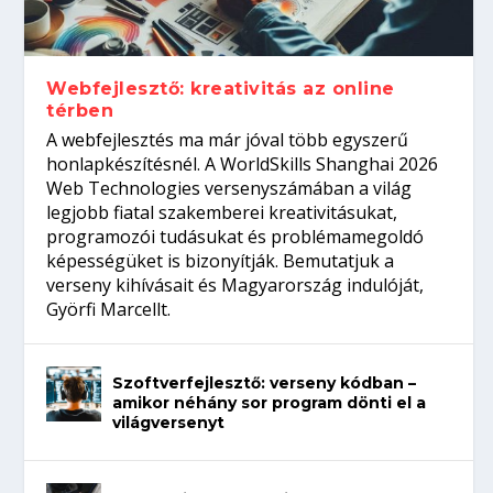
gépeket?
Tanulj szakmát!
amikor néhány sor program dönti el a
telefon nélkül?
világversenyt...
Webfejlesztő: kreativitás az online
térben
A webfejlesztés ma már jóval több egyszerű
honlapkészítésnél. A WorldSkills Shanghai 2026
Web Technologies versenyszámában a világ
legjobb fiatal szakemberei kreativitásukat,
programozói tudásukat és problémamegoldó
képességüket is bizonyítják. Bemutatjuk a
verseny kihívásait és Magyarország indulóját,
Györfi Marcellt.
Szoftverfejlesztő: verseny kódban –
amikor néhány sor program dönti el a
világversenyt