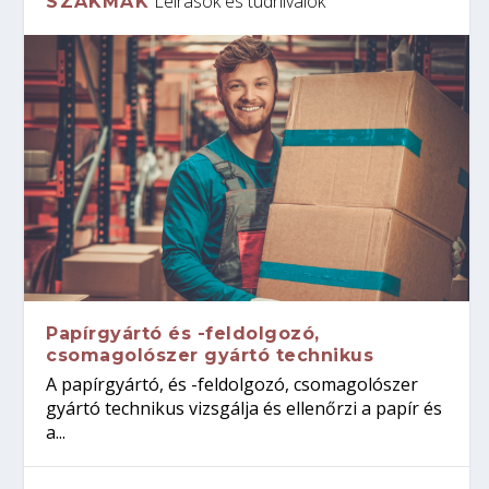
Leírások és tudnivalók
SZAKMÁK
Papírgyártó és -feldolgozó,
csomagolószer gyártó technikus
A papírgyártó, és -feldolgozó, csomagolószer
gyártó technikus vizsgálja és ellenőrzi a papír és
a...