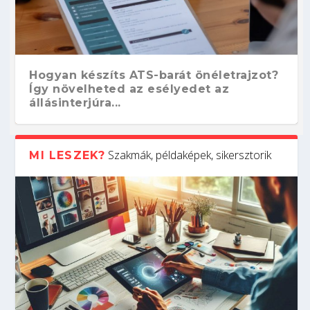
Hogyan készíts ATS-barát önéletrajzot?
Így növelheted az esélyedet az
állásinterjúra...
Szakmák, példaképek, sikersztorik
MI LESZEK?
Kitalálod, mire használják ezeket a
Nem sikerült az egyetemi felvételi?
Szoftverfejlesztő: verseny kódban –
Digitális detox – hogyan kapcsolódj ki