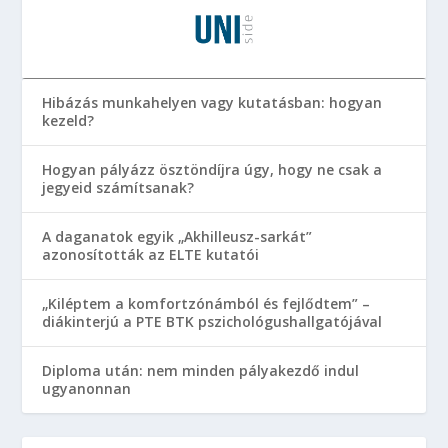
Hibázás munkahelyen vagy kutatásban: hogyan
kezeld?
Hogyan pályázz ösztöndíjra úgy, hogy ne csak a
jegyeid számítsanak?
A daganatok egyik „Akhilleusz-sarkát”
azonosították az ELTE kutatói
„Kiléptem a komfortzónámból és fejlődtem” –
diákinterjú a PTE BTK pszichológushallgatójával
Diploma után: nem minden pályakezdő indul
ugyanonnan