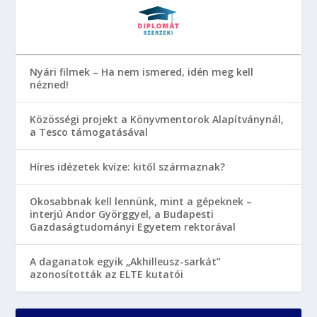
Nyári filmek – Ha nem ismered, idén meg kell
nézned!
Közösségi projekt a Könyvmentorok Alapítványnál,
a Tesco támogatásával
Híres idézetek kvíze: kitől származnak?
Okosabbnak kell lennünk, mint a gépeknek –
interjú Andor Györggyel, a Budapesti
Gazdaságtudományi Egyetem rektorával
A daganatok egyik „Akhilleusz-sarkát”
azonosították az ELTE kutatói