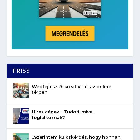
FRISS
Webfejlesztő: kreativitás az online
térben
Híres cégek – Tudod, mivel
foglalkoznak?
„Szerintem kulcskérdés, hogy honnan