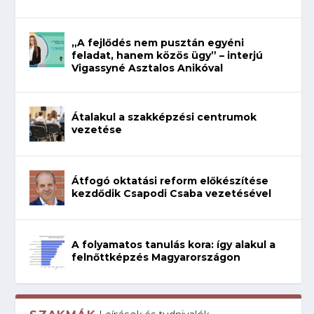
„A fejlődés nem pusztán egyéni
feladat, hanem közös ügy” – interjú
Vigassyné Asztalos Anikóval
Átalakul a szakképzési centrumok
vezetése
Átfogó oktatási reform előkészítése
kezdődik Csapodi Csaba vezetésével
A folyamatos tanulás kora: így alakul a
felnőttképzés Magyarországon