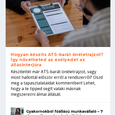
Hogyan készíts ATS-barát önéletrajzot?
Így növelheted az esélyedet az
állásinterjúra
Készítettél már ATS-barát önéletrajzot, vagy
most hallottál először erről a rendszerről? Oszd
meg a tapasztalataidat kommentben! Lehet,
hogy a te tipped segít valaki másnak
megszerezni álmai állását.
Gyakornokból főállású munkavállaló – 7