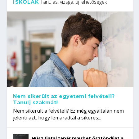
Tanulás, vizsga, új lehetőségek
ISKOLÁK
Nem sikerült az egyetemi felvételi?
Tanulj szakmát!
Nem sikerült a felvételi? Ez még egyáltalán nem
jelenti azt, hogy lemaradtál a sikeres...
Húsz fiatal tanár nyerhet ösztöndíjat a