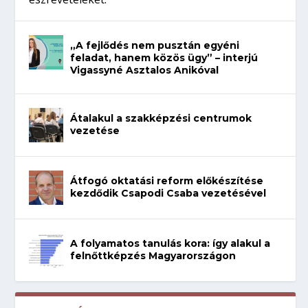
„A fejlődés nem pusztán egyéni
feladat, hanem közös ügy” – interjú
Vigassyné Asztalos Anikóval
Átalakul a szakképzési centrumok
vezetése
Átfogó oktatási reform előkészítése
kezdődik Csapodi Csaba vezetésével
A folyamatos tanulás kora: így alakul a
felnőttképzés Magyarországon