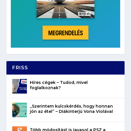
FRISS
Híres cégek – Tudod, mivel
foglalkoznak?
„Szerintem kulcskérdés, hogy honnan
jön az étel” – Diákinterjú Vona Violával
Több módosítást is javasol a PSZ a