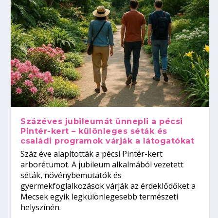
Százéves jubileumát ünnepli a pécsi
Pintér-kert – különleges séták és
családi programok várják a látogatókat
Száz éve alapították a pécsi Pintér-kert
arborétumot. A jubileum alkalmából vezetett
séták, növénybemutatók és
gyermekfoglalkozások várják az érdeklődőket a
Mecsek egyik legkülönlegesebb természeti
helyszínén.