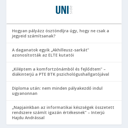
Hogyan pályázz ösztöndíjra úgy, hogy ne csak a
jegyeid számítsanak?
A daganatok egyik „Akhilleusz-sarkát”
azonosították az ELTE kutatói
„Kiléptem a komfortzónámból és fejlődtem” –
diákinterjú a PTE BTK pszichológushallgatójával
Diploma után: nem minden pályakezdő indul
ugyanonnan
„Napjainkban az informatikai készségek összetett
rendszere számít igazán értékesnek” – Interjú
Hajdu Andrással