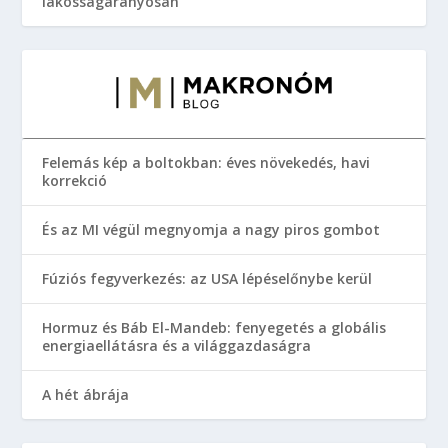
lakosságarányosan
Felemás kép a boltokban: éves növekedés, havi
korrekció
És az MI végül megnyomja a nagy piros gombot
Fúziós fegyverkezés: az USA lépéselőnybe kerül
Hormuz és Báb El-Mandeb: fenyegetés a globális
energiaellátásra és a világgazdaságra
A hét ábrája