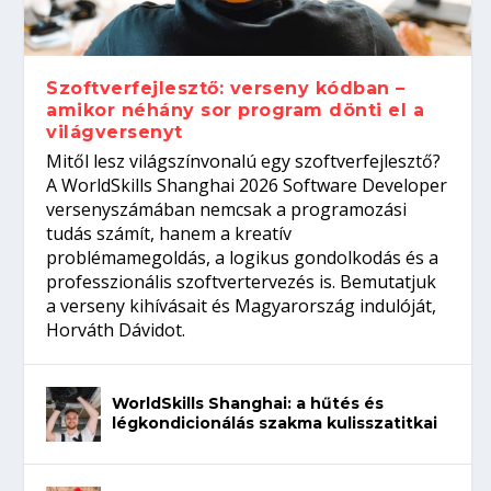
gépeket?
Tanulj szakmát!
amikor néhány sor program dönti el a
telefon nélkül?
világversenyt...
Szoftverfejlesztő: verseny kódban –
amikor néhány sor program dönti el a
világversenyt
Mitől lesz világszínvonalú egy szoftverfejlesztő?
A WorldSkills Shanghai 2026 Software Developer
versenyszámában nemcsak a programozási
tudás számít, hanem a kreatív
problémamegoldás, a logikus gondolkodás és a
professzionális szoftvertervezés is. Bemutatjuk
a verseny kihívásait és Magyarország indulóját,
Horváth Dávidot.
WorldSkills Shanghai: a hűtés és
légkondicionálás szakma kulisszatitkai