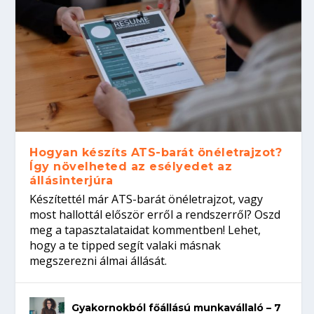
Hogyan készíts ATS-barát önéletrajzot?
Így növelheted az esélyedet az
állásinterjúra
Készítettél már ATS-barát önéletrajzot, vagy
most hallottál először erről a rendszerről? Oszd
meg a tapasztalataidat kommentben! Lehet,
hogy a te tipped segít valaki másnak
megszerezni álmai állását.
Gyakornokból főállású munkavállaló – 7