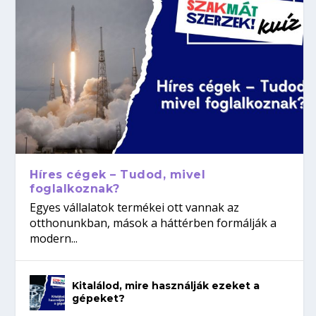
Híres cégek – Tudod, mivel
foglalkoznak?
Egyes vállalatok termékei ott vannak az
otthonunkban, mások a háttérben formálják a
modern...
Kitalálod, mire használják ezeket a
gépeket?