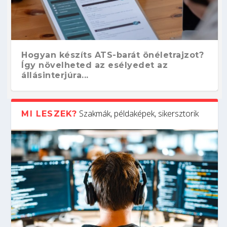
Hogyan készíts ATS-barát önéletrajzot?
Így növelheted az esélyedet az
állásinterjúra...
Szakmák, példaképek, sikersztorik
MI LESZEK?
Kitalálod, mire használják ezeket a
Nem sikerült az egyetemi felvételi?
Szoftverfejlesztő: verseny kódban –
Digitális detox – hogyan kapcsolódj ki