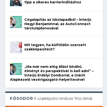
tipp a sikeres karrierindításhoz
Cégalapítás az iskolapadból – interjú
Hegyi Benjaminnal, az AutoConnect
társtulajdonosával
Mit tegyen, ha külföldön szerzett
szakképesítést?
„Ma már nem elég állást kínálni,
élményt és perspektívát is kell adni” –
interjú Erdélyi Zomborral, a Gránit
Alapkezelő vezérigazgató-helyettesével
A szakképzési rendszer friss témái
FŐSODOR