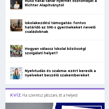
Húsz fiatal tanár nyerhet ösztöndíjat a
Richter Alapítványtól
Iskolakezdési támogatás: fontos
határidő az SNI-s gyermekeket nevelő
családoknak
Hogyan válassz iskolai közösségi
szolgálati helyet?
Nyelvtudás és szakma: ezért keresik a
nyelveket beszélő szakembereket
Ha szeretsz játszani, itt a helyed
KVÍZ