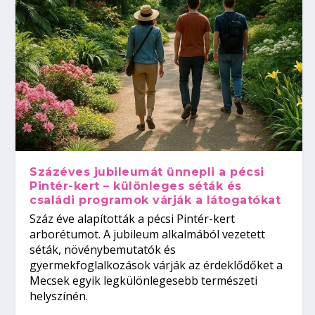
Százéves jubileumát ünnepli a pécsi
Pintér-kert – különleges séták és
családi programok várják a látogatókat
Száz éve alapították a pécsi Pintér-kert
arborétumot. A jubileum alkalmából vezetett
séták, növénybemutatók és
gyermekfoglalkozások várják az érdeklődőket a
Mecsek egyik legkülönlegesebb természeti
helyszínén.