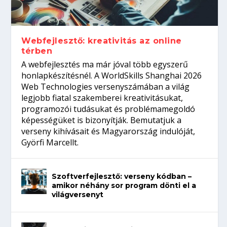
gépeket?
Tanulj szakmát!
amikor néhány sor program dönti el a
telefon nélkül?
világversenyt...
Webfejlesztő: kreativitás az online
térben
A webfejlesztés ma már jóval több egyszerű
honlapkészítésnél. A WorldSkills Shanghai 2026
Web Technologies versenyszámában a világ
legjobb fiatal szakemberei kreativitásukat,
programozói tudásukat és problémamegoldó
képességüket is bizonyítják. Bemutatjuk a
verseny kihívásait és Magyarország indulóját,
Györfi Marcellt.
Szoftverfejlesztő: verseny kódban –
amikor néhány sor program dönti el a
világversenyt