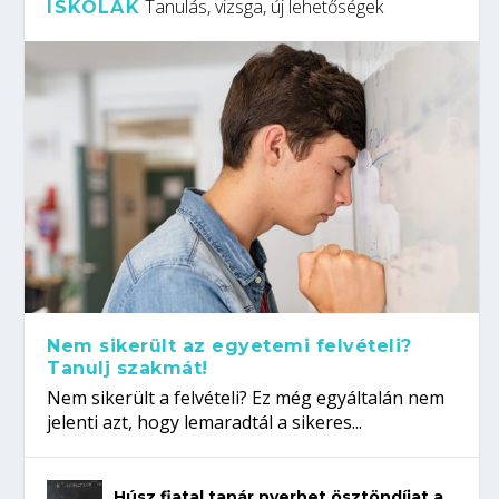
Tanulás, vizsga, új lehetőségek
ISKOLÁK
Nem sikerült az egyetemi felvételi?
Tanulj szakmát!
Nem sikerült a felvételi? Ez még egyáltalán nem
jelenti azt, hogy lemaradtál a sikeres...
Húsz fiatal tanár nyerhet ösztöndíjat a