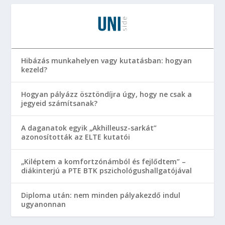
Hibázás munkahelyen vagy kutatásban: hogyan
kezeld?
Hogyan pályázz ösztöndíjra úgy, hogy ne csak a
jegyeid számítsanak?
A daganatok egyik „Akhilleusz-sarkát”
azonosították az ELTE kutatói
„Kiléptem a komfortzónámból és fejlődtem” –
diákinterjú a PTE BTK pszichológushallgatójával
Diploma után: nem minden pályakezdő indul
ugyanonnan