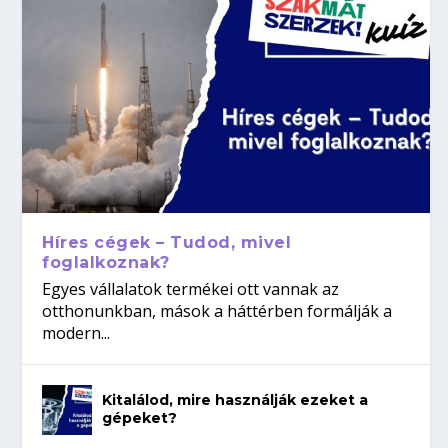
Híres cégek – Tudod, mivel
foglalkoznak?
Egyes vállalatok termékei ott vannak az
otthonunkban, mások a háttérben formálják a
modern...
Kitalálod, mire használják ezeket a
gépeket?