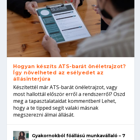
Hogyan készíts ATS-barát önéletrajzot?
Így növelheted az esélyedet az
állásinterjúra
Készítettél már ATS-barát önéletrajzot, vagy
most hallottál először erről a rendszerről? Oszd
meg a tapasztalataidat kommentben! Lehet,
hogy a te tipped segít valaki másnak
megszerezni álmai állását.
Gyakornokból főállású munkavállaló – 7