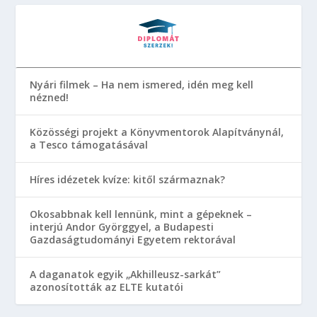
Nyári filmek – Ha nem ismered, idén meg kell
nézned!
Közösségi projekt a Könyvmentorok Alapítványnál,
a Tesco támogatásával
Híres idézetek kvíze: kitől származnak?
Okosabbnak kell lennünk, mint a gépeknek –
interjú Andor Györggyel, a Budapesti
Gazdaságtudományi Egyetem rektorával
A daganatok egyik „Akhilleusz-sarkát”
azonosították az ELTE kutatói