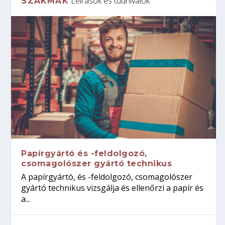
Leírások és tudnivalók
SZAKMÁK
Papírgyártó és -feldolgozó,
csomagolószer gyártó technikus
A papírgyártó, és -feldolgozó, csomagolószer
gyártó technikus vizsgálja és ellenőrzi a papír és
a...