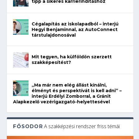
tipp a sikeres karrierindításhoz
Cégalapítás az iskolapadból – interjú
Hegyi Benjaminnal, az AutoConnect
társtulajdonosával
Mit tegyen, ha külföldön szerzett
szakképesítést?
„Ma már nem elég állást kínálni,
élményt és perspektívát is kell adni” –
interjú Erdélyi Zomborral, a Gránit
Alapkezelő vezérigazgató-helyettesével
A szakképzési rendszer friss témái
FŐSODOR