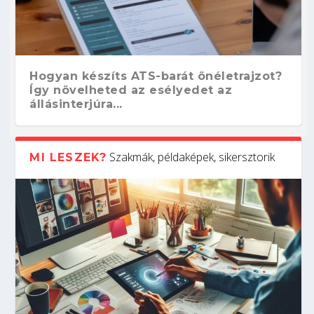
Hogyan készíts ATS-barát önéletrajzot?
Így növelheted az esélyedet az
állásinterjúra...
Szakmák, példaképek, sikersztorik
MI LESZEK?
Kitalálod, mire használják ezeket a
Nem sikerült az egyetemi felvételi?
Szoftverfejlesztő: verseny kódban –
Digitális detox – hogyan kapcsolódj ki