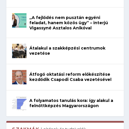
„A fejlődés nem pusztán egyéni
feladat, hanem közös ügy” – interjú
Vigassyné Asztalos Anikóval
Átalakul a szakképzési centrumok
vezetése
Átfogó oktatási reform előkészítése
kezdődik Csapodi Csaba vezetésével
A folyamatos tanulás kora: így alakul a
felnőttképzés Magyarországon