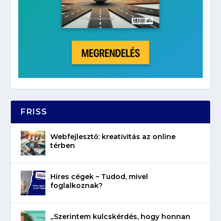
FRISS
Webfejlesztő: kreativitás az online
térben
Híres cégek – Tudod, mivel
foglalkoznak?
„Szerintem kulcskérdés, hogy honnan