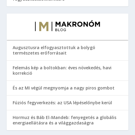
Augusztusra elfogyasztottuk a bolygó
természetes erőforrásait
Felemás kép a boltokban: éves növekedés, havi
korrekció
És az MI végül megnyomja a nagy piros gombot
Fúziós fegyverkezés: az USA lépéselőnybe kerül
Hormuz és Báb El-Mandeb: fenyegetés a globális
energiaellátásra és a világgazdaságra