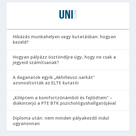
Hibázás munkahelyen vagy kutatásban: hogyan
kezeld?
Hogyan pályázz ösztöndíjra úgy, hogy ne csak a
jegyeid számítsanak?
A daganatok egyik „Akhilleusz-sarkát”
azonosították az ELTE kutatói
„Kiléptem a komfortzónámból és fejlődtem” –
diákinterjú a PTE BTK pszichológushallgatójával
Diploma után: nem minden pályakezdő indul
ugyanonnan