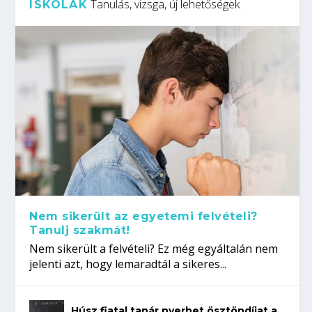
Tanulás, vizsga, új lehetőségek
ISKOLÁK
Nem sikerült az egyetemi felvételi?
Tanulj szakmát!
Nem sikerült a felvételi? Ez még egyáltalán nem
jelenti azt, hogy lemaradtál a sikeres...
Húsz fiatal tanár nyerhet ösztöndíjat a