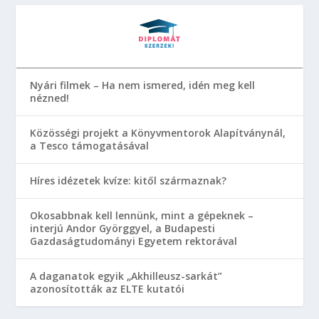
Nyári filmek – Ha nem ismered, idén meg kell
nézned!
Közösségi projekt a Könyvmentorok Alapítványnál,
a Tesco támogatásával
Híres idézetek kvíze: kitől származnak?
Okosabbnak kell lennünk, mint a gépeknek –
interjú Andor Györggyel, a Budapesti
Gazdaságtudományi Egyetem rektorával
A daganatok egyik „Akhilleusz-sarkát”
azonosították az ELTE kutatói