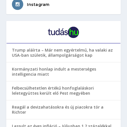
Instagram
Trump aláírta – Már nem egyértelmű, ha valaki az
USA-ban születik, állampolgárságot kap
Kormányzati honlap indult a mesterséges
intelligencia miatt
Felbecsülhetetlen értékű honfoglaláskori
leletegyüttes került elő Pest megyében
Reagál a devizahatásokra és új piacokra tör a
Richter
Lassult az éves infláció – Júliusban 1,2 százalékkal