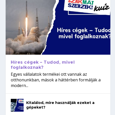
Híres cégek – Tudod, mivel
foglalkoznak?
Egyes vállalatok termékei ott vannak az
otthonunkban, mások a háttérben formálják a
modern...
Kitalálod, mire használják ezeket a
gépeket?