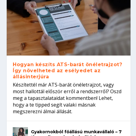
Hogyan készíts ATS-barát önéletrajzot?
Így növelheted az esélyedet az
állásinterjúra
Készítettél már ATS-barát önéletrajzot, vagy
most hallottál először erről a rendszerről? Oszd
meg a tapasztalataidat kommentben! Lehet,
hogy a te tipped segít valaki másnak
megszerezni álmai állását.
Gyakornokból főállású munkavállaló – 7