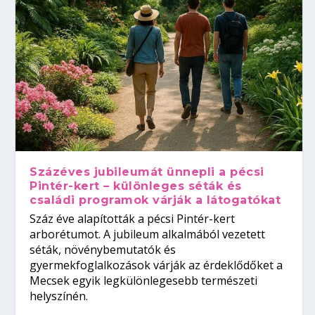
Százéves jubileumát ünnepli a pécsi
Pintér-kert – különleges séták és
családi programok várják a látogatókat
Száz éve alapították a pécsi Pintér-kert
arborétumot. A jubileum alkalmából vezetett
séták, növénybemutatók és
gyermekfoglalkozások várják az érdeklődőket a
Mecsek egyik legkülönlegesebb természeti
helyszínén.