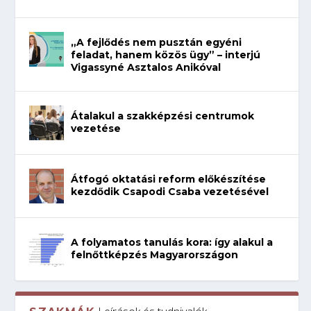
„A fejlődés nem pusztán egyéni
feladat, hanem közös ügy” – interjú
Vigassyné Asztalos Anikóval
Átalakul a szakképzési centrumok
vezetése
Átfogó oktatási reform előkészítése
kezdődik Csapodi Csaba vezetésével
A folyamatos tanulás kora: így alakul a
felnőttképzés Magyarországon