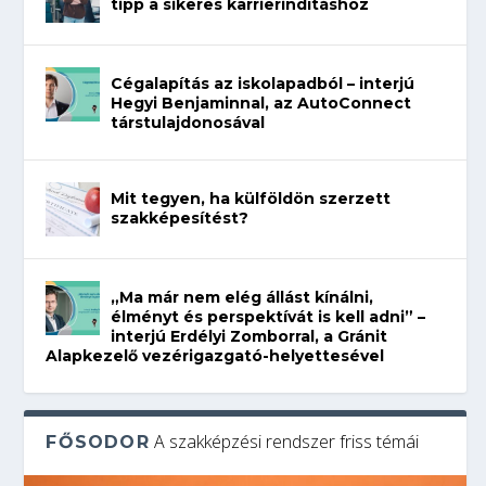
tipp a sikeres karrierindításhoz
Cégalapítás az iskolapadból – interjú
Hegyi Benjaminnal, az AutoConnect
társtulajdonosával
Mit tegyen, ha külföldön szerzett
szakképesítést?
„Ma már nem elég állást kínálni,
élményt és perspektívát is kell adni” –
interjú Erdélyi Zomborral, a Gránit
Alapkezelő vezérigazgató-helyettesével
A szakképzési rendszer friss témái
FŐSODOR