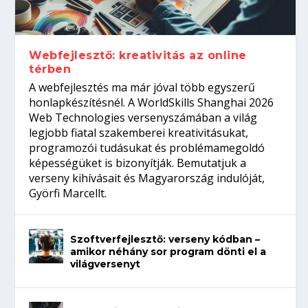
gépeket?
Tanulj szakmát!
amikor néhány sor program dönti el a
telefon nélkül?
világversenyt...
Webfejlesztő: kreativitás az online
térben
A webfejlesztés ma már jóval több egyszerű
honlapkészítésnél. A WorldSkills Shanghai 2026
Web Technologies versenyszámában a világ
legjobb fiatal szakemberei kreativitásukat,
programozói tudásukat és problémamegoldó
képességüket is bizonyítják. Bemutatjuk a
verseny kihívásait és Magyarország indulóját,
Györfi Marcellt.
Szoftverfejlesztő: verseny kódban –
amikor néhány sor program dönti el a
világversenyt