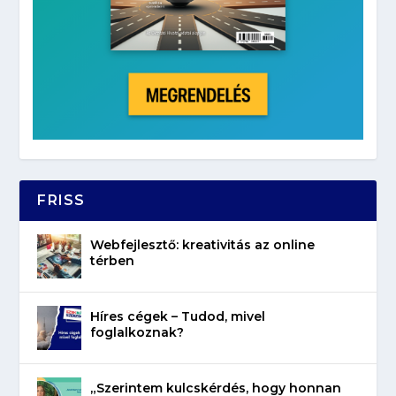
FRISS
Webfejlesztő: kreativitás az online
térben
Híres cégek – Tudod, mivel
foglalkoznak?
„Szerintem kulcskérdés, hogy honnan