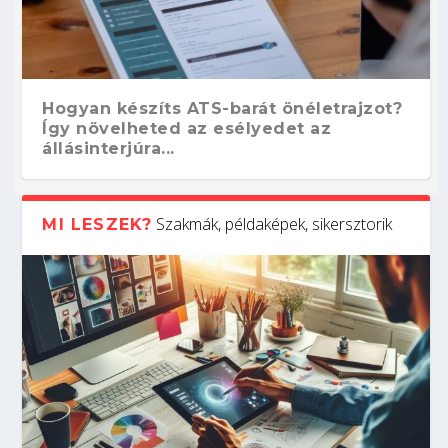
Hogyan készíts ATS-barát önéletrajzot?
Így növelheted az esélyedet az
állásinterjúra...
Szakmák, példaképek, sikersztorik
MI LESZEK?
Kitalálod, mire használják ezeket a
Nem sikerült az egyetemi felvételi?
Szoftverfejlesztő: verseny kódban –
Digitális detox – hogyan kapcsolódj ki