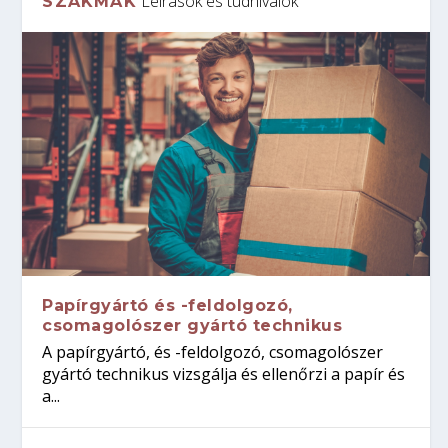
Leírások és tudnivalók
SZAKMÁK
Papírgyártó és -feldolgozó,
csomagolószer gyártó technikus
A papírgyártó, és -feldolgozó, csomagolószer
gyártó technikus vizsgálja és ellenőrzi a papír és
a...