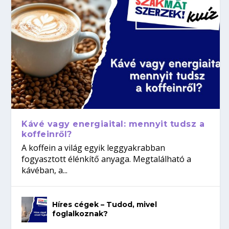
Kávé vagy energiaital: mennyit tudsz a
koffeinről?
A koffein a világ egyik leggyakrabban
fogyasztott élénkítő anyaga. Megtalálható a
kávéban, a...
Híres cégek – Tudod, mivel
foglalkoznak?