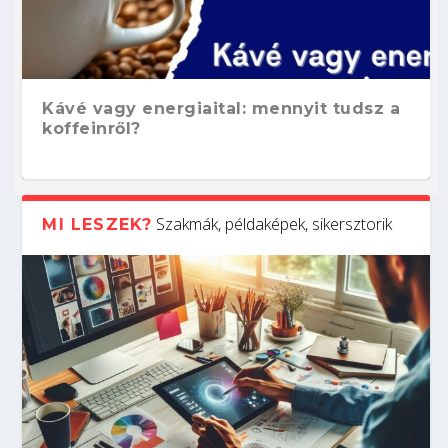
Kávé vagy energiaital: mennyit tudsz a
koffeinről?
Szakmák, példaképek, sikersztorik
MI LESZEK?
Hogyan készíts ATS-barát önéletrajzot?
Kitalálod, mire használják ezeket a
Nem sikerült az egyetemi felvételi?
Szoftverfejlesztő: verseny kódban –