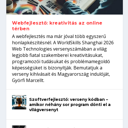
Így növelheted az esélyedet az
gépeket?
Tanulj szakmát!
amikor néhány sor program dönti el a
állásinterjúra...
világversenyt...
Webfejlesztő: kreativitás az online
térben
A webfejlesztés ma már jóval több egyszerű
honlapkészítésnél. A WorldSkills Shanghai 2026
Web Technologies versenyszámában a világ
legjobb fiatal szakemberei kreativitásukat,
programozói tudásukat és problémamegoldó
képességüket is bizonyítják. Bemutatjuk a
verseny kihívásait és Magyarország indulóját,
Györfi Marcellt.
Szoftverfejlesztő: verseny kódban –
amikor néhány sor program dönti el a
világversenyt