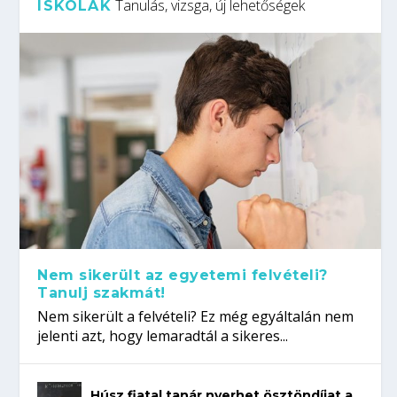
Tanulás, vizsga, új lehetőségek
ISKOLÁK
Nem sikerült az egyetemi felvételi?
Tanulj szakmát!
Nem sikerült a felvételi? Ez még egyáltalán nem
jelenti azt, hogy lemaradtál a sikeres...
Húsz fiatal tanár nyerhet ösztöndíjat a