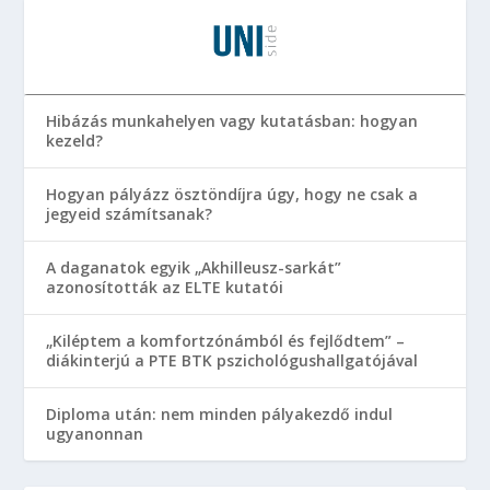
Hibázás munkahelyen vagy kutatásban: hogyan
kezeld?
Hogyan pályázz ösztöndíjra úgy, hogy ne csak a
jegyeid számítsanak?
A daganatok egyik „Akhilleusz-sarkát”
azonosították az ELTE kutatói
„Kiléptem a komfortzónámból és fejlődtem” –
diákinterjú a PTE BTK pszichológushallgatójával
Diploma után: nem minden pályakezdő indul
ugyanonnan