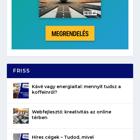
FRISS
Kávé vagy energiaital: mennyit tudsz a
koffeinről?
Webfejlesztő: kreativitás az online
térben
Híres cégek – Tudod, mivel