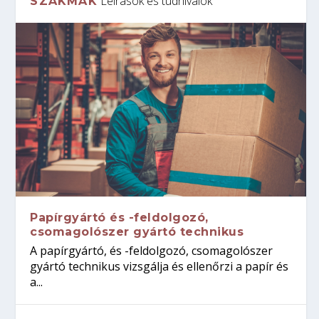
Leírások és tudnivalók
SZAKMÁK
Papírgyártó és -feldolgozó,
csomagolószer gyártó technikus
A papírgyártó, és -feldolgozó, csomagolószer
gyártó technikus vizsgálja és ellenőrzi a papír és
a...