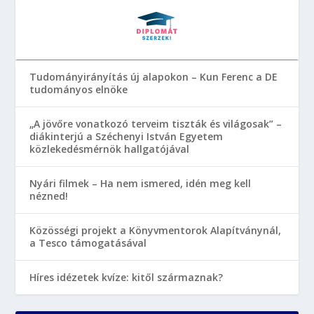
Tudományirányítás új alapokon – Kun Ferenc a DE
tudományos elnöke
„A jövőre vonatkozó terveim tiszták és világosak” –
diákinterjú a Széchenyi István Egyetem
közlekedésmérnök hallgatójával
Nyári filmek – Ha nem ismered, idén meg kell
nézned!
Közösségi projekt a Könyvmentorok Alapítványnál,
a Tesco támogatásával
Híres idézetek kvíze: kitől származnak?