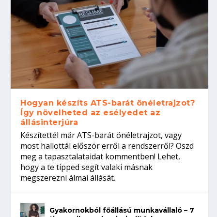
Hogyan készíts ATS-barát önéletrajzot?
Így növelheted az esélyedet az
állásinterjúra
Készítettél már ATS-barát önéletrajzot, vagy
most hallottál először erről a rendszerről? Oszd
meg a tapasztalataidat kommentben! Lehet,
hogy a te tipped segít valaki másnak
megszerezni álmai állását.
Gyakornokból főállású munkavállaló – 7