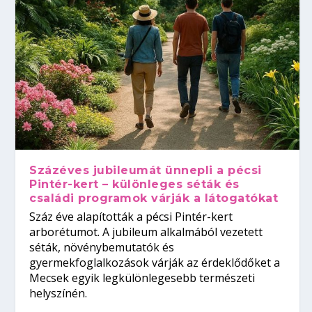
Százéves jubileumát ünnepli a pécsi
Pintér-kert – különleges séták és
családi programok várják a látogatókat
Száz éve alapították a pécsi Pintér-kert
arborétumot. A jubileum alkalmából vezetett
séták, növénybemutatók és
gyermekfoglalkozások várják az érdeklődőket a
Mecsek egyik legkülönlegesebb természeti
helyszínén.