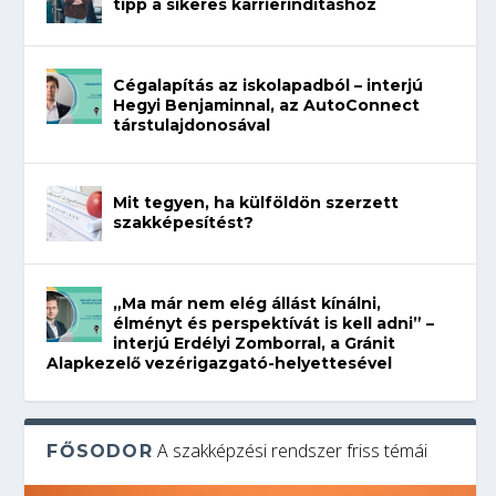
tipp a sikeres karrierindításhoz
Cégalapítás az iskolapadból – interjú
Hegyi Benjaminnal, az AutoConnect
társtulajdonosával
Mit tegyen, ha külföldön szerzett
szakképesítést?
„Ma már nem elég állást kínálni,
élményt és perspektívát is kell adni” –
interjú Erdélyi Zomborral, a Gránit
Alapkezelő vezérigazgató-helyettesével
A szakképzési rendszer friss témái
FŐSODOR