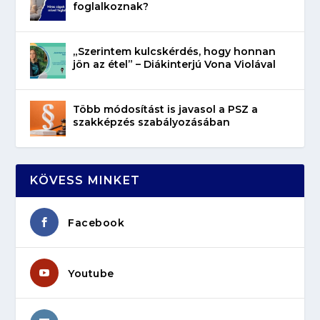
foglalkoznak?
„Szerintem kulcskérdés, hogy honnan
jön az étel” – Diákinterjú Vona Violával
Több módosítást is javasol a PSZ a
szakképzés szabályozásában
KÖVESS MINKET
Facebook
Youtube