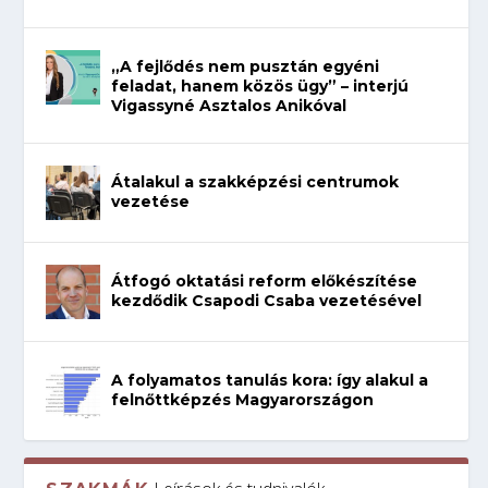
„A fejlődés nem pusztán egyéni
feladat, hanem közös ügy” – interjú
Vigassyné Asztalos Anikóval
Átalakul a szakképzési centrumok
vezetése
Átfogó oktatási reform előkészítése
kezdődik Csapodi Csaba vezetésével
A folyamatos tanulás kora: így alakul a
felnőttképzés Magyarországon