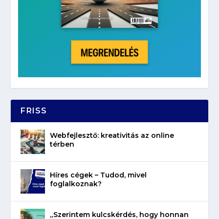
FRISS
Webfejlesztő: kreativitás az online
térben
Híres cégek – Tudod, mivel
foglalkoznak?
„Szerintem kulcskérdés, hogy honnan