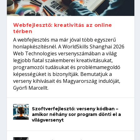
gépeket?
Tanulj szakmát!
amikor néhány sor program dönti el a
telefon nélkül?
világversenyt...
Webfejlesztő: kreativitás az online
térben
A webfejlesztés ma már jóval több egyszerű
honlapkészítésnél. A WorldSkills Shanghai 2026
Web Technologies versenyszámában a világ
legjobb fiatal szakemberei kreativitásukat,
programozói tudásukat és problémamegoldó
képességüket is bizonyítják. Bemutatjuk a
verseny kihívásait és Magyarország indulóját,
Györfi Marcellt.
Szoftverfejlesztő: verseny kódban –
amikor néhány sor program dönti el a
világversenyt