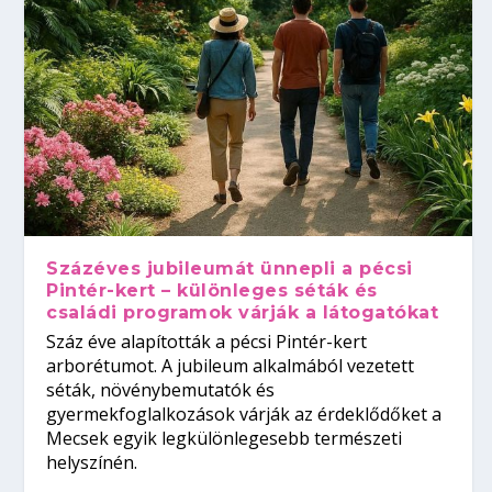
Százéves jubileumát ünnepli a pécsi
Pintér-kert – különleges séták és
családi programok várják a látogatókat
Száz éve alapították a pécsi Pintér-kert
arborétumot. A jubileum alkalmából vezetett
séták, növénybemutatók és
gyermekfoglalkozások várják az érdeklődőket a
Mecsek egyik legkülönlegesebb természeti
helyszínén.