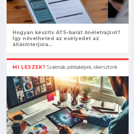
Hogyan készíts ATS-barát önéletrajzot?
Így növelheted az esélyedet az
állásinterjúra...
Szakmák, példaképek, sikersztorik
MI LESZEK?
Kitalálod, mire használják ezeket a
Nem sikerült az egyetemi felvételi?
Szoftverfejlesztő: verseny kódban –
Digitális detox – hogyan kapcsolódj ki