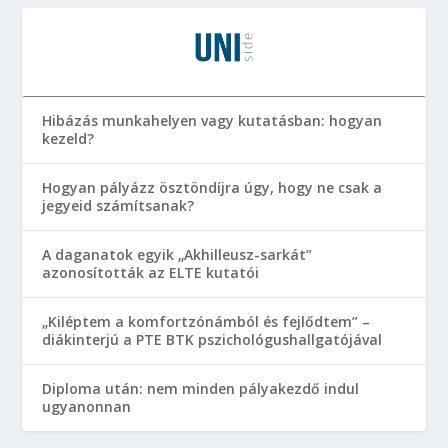
Hibázás munkahelyen vagy kutatásban: hogyan
kezeld?
Hogyan pályázz ösztöndíjra úgy, hogy ne csak a
jegyeid számítsanak?
A daganatok egyik „Akhilleusz-sarkát”
azonosították az ELTE kutatói
„Kiléptem a komfortzónámból és fejlődtem” –
diákinterjú a PTE BTK pszichológushallgatójával
Diploma után: nem minden pályakezdő indul
ugyanonnan