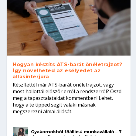
Hogyan készíts ATS-barát önéletrajzot?
Így növelheted az esélyedet az
állásinterjúra
Készítettél már ATS-barát önéletrajzot, vagy
most hallottál először erről a rendszerről? Oszd
meg a tapasztalataidat kommentben! Lehet,
hogy a te tipped segít valaki másnak
megszerezni álmai állását.
Gyakornokból főállású munkavállaló – 7