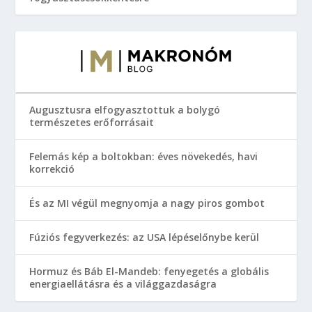
Augusztusra elfogyasztottuk a bolygó
természetes erőforrásait
Felemás kép a boltokban: éves növekedés, havi
korrekció
És az MI végül megnyomja a nagy piros gombot
Fúziós fegyverkezés: az USA lépéselőnybe kerül
Hormuz és Báb El-Mandeb: fenyegetés a globális
energiaellátásra és a világgazdaságra