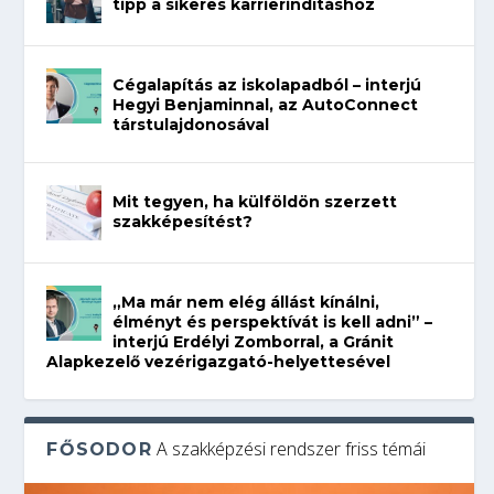
tipp a sikeres karrierindításhoz
Cégalapítás az iskolapadból – interjú
Hegyi Benjaminnal, az AutoConnect
társtulajdonosával
Mit tegyen, ha külföldön szerzett
szakképesítést?
„Ma már nem elég állást kínálni,
élményt és perspektívát is kell adni” –
interjú Erdélyi Zomborral, a Gránit
Alapkezelő vezérigazgató-helyettesével
A szakképzési rendszer friss témái
FŐSODOR