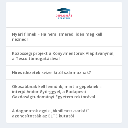
Nyári filmek – Ha nem ismered, idén meg kell
nézned!
Közösségi projekt a Könyvmentorok Alapítványnál,
a Tesco támogatásával
Híres idézetek kvíze: kitől származnak?
Okosabbnak kell lennünk, mint a gépeknek –
interjú Andor Györggyel, a Budapesti
Gazdaságtudományi Egyetem rektorával
A daganatok egyik „Akhilleusz-sarkát”
azonosították az ELTE kutatói