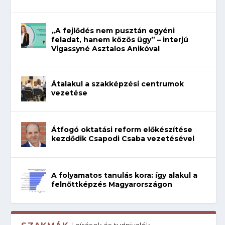
„A fejlődés nem pusztán egyéni
feladat, hanem közös ügy” – interjú
Vigassyné Asztalos Anikóval
Átalakul a szakképzési centrumok
vezetése
Átfogó oktatási reform előkészítése
kezdődik Csapodi Csaba vezetésével
A folyamatos tanulás kora: így alakul a
felnőttképzés Magyarországon