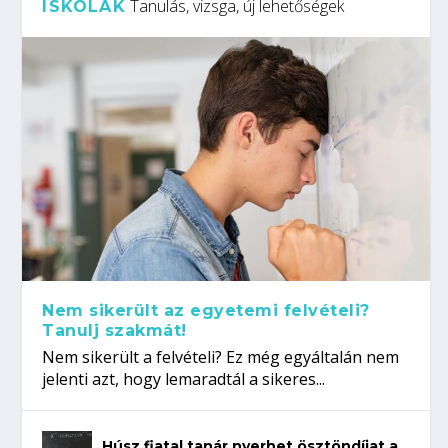
Tanulás, vizsga, új lehetőségek
ISKOLÁK
Nem sikerült az egyetemi felvételi?
Tanulj szakmát!
Nem sikerült a felvételi? Ez még egyáltalán nem
jelenti azt, hogy lemaradtál a sikeres...
Húsz fiatal tanár nyerhet ösztöndíjat a