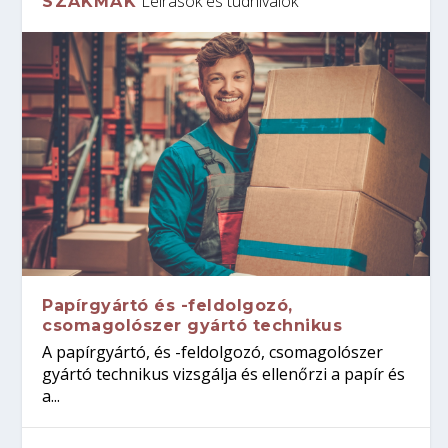
Leírások és tudnivalók
SZAKMÁK
Papírgyártó és -feldolgozó,
csomagolószer gyártó technikus
A papírgyártó, és -feldolgozó, csomagolószer
gyártó technikus vizsgálja és ellenőrzi a papír és
a...