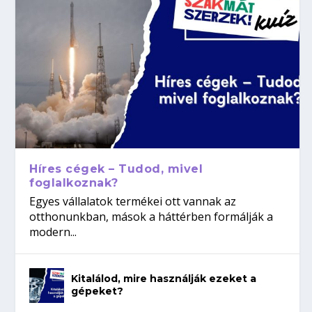
Híres cégek – Tudod, mivel
foglalkoznak?
Egyes vállalatok termékei ott vannak az
otthonunkban, mások a háttérben formálják a
modern...
Kitalálod, mire használják ezeket a
gépeket?