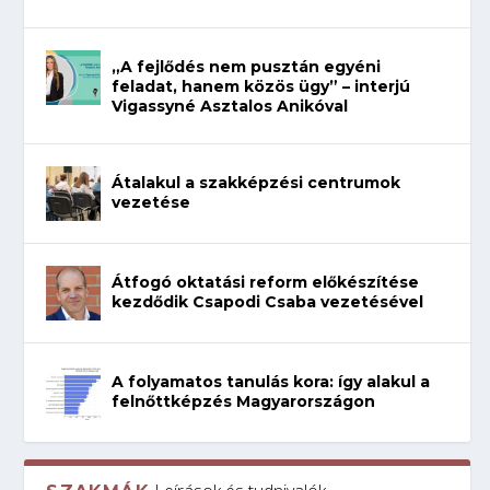
„A fejlődés nem pusztán egyéni
feladat, hanem közös ügy” – interjú
Vigassyné Asztalos Anikóval
Átalakul a szakképzési centrumok
vezetése
Átfogó oktatási reform előkészítése
kezdődik Csapodi Csaba vezetésével
A folyamatos tanulás kora: így alakul a
felnőttképzés Magyarországon