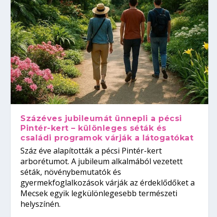
Százéves jubileumát ünnepli a pécsi
Pintér-kert – különleges séták és
családi programok várják a látogatókat
Száz éve alapították a pécsi Pintér-kert
arborétumot. A jubileum alkalmából vezetett
séták, növénybemutatók és
gyermekfoglalkozások várják az érdeklődőket a
Mecsek egyik legkülönlegesebb természeti
helyszínén.