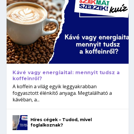
Kávé vagy energiaital: mennyit tudsz a
koffeinről?
A koffein a világ egyik leggyakrabban
fogyasztott élénkítő anyaga. Megtalálható a
kávéban, a...
Híres cégek – Tudod, mivel
foglalkoznak?