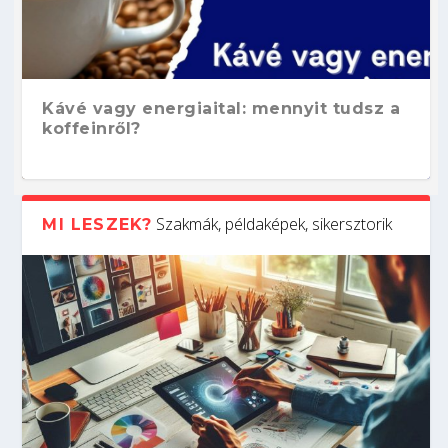
Kávé vagy energiaital: mennyit tudsz a
koffeinről?
Szakmák, példaképek, sikersztorik
MI LESZEK?
Hogyan készíts ATS-barát önéletrajzot?
Kitalálod, mire használják ezeket a
Nem sikerült az egyetemi felvételi?
Szoftverfejlesztő: verseny kódban –