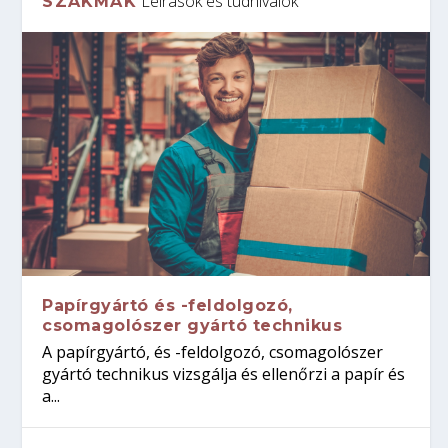
Leírások és tudnivalók
SZAKMÁK
Papírgyártó és -feldolgozó,
csomagolószer gyártó technikus
A papírgyártó, és -feldolgozó, csomagolószer
gyártó technikus vizsgálja és ellenőrzi a papír és
a...