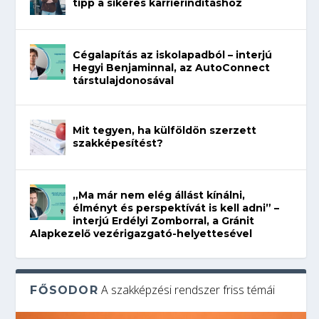
tipp a sikeres karrierindításhoz
Cégalapítás az iskolapadból – interjú
Hegyi Benjaminnal, az AutoConnect
társtulajdonosával
Mit tegyen, ha külföldön szerzett
szakképesítést?
„Ma már nem elég állást kínálni,
élményt és perspektívát is kell adni” –
interjú Erdélyi Zomborral, a Gránit
Alapkezelő vezérigazgató-helyettesével
A szakképzési rendszer friss témái
FŐSODOR