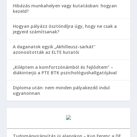
Hibázás munkahelyen vagy kutatásban: hogyan
kezeld?
Hogyan pályázz ösztöndíjra úgy, hogy ne csak a
jegyeid számítsanak?
A daganatok egyik „Akhilleusz-sarkát”
azonosították az ELTE kutatói
„Kiléptem a komfortzónámból és fejlődtem” –
diákinterjú a PTE BTK pszichológushallgatójával
Diploma után: nem minden pályakezdő indul
ugyanonnan
Tudományirányítás új alapokon – Kun Ferenc a DE