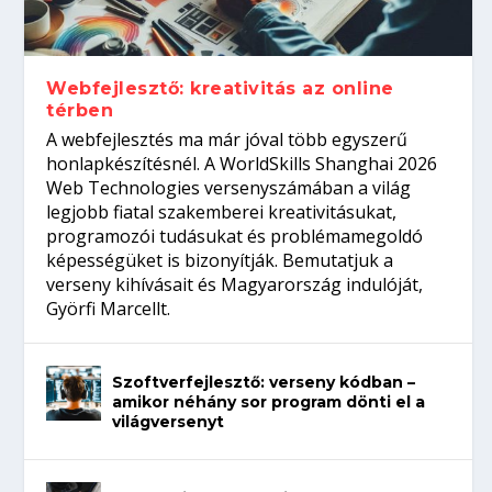
Így növelheted az esélyedet az
gépeket?
Tanulj szakmát!
amikor néhány sor program dönti el a
állásinterjúra...
világversenyt...
Webfejlesztő: kreativitás az online
térben
A webfejlesztés ma már jóval több egyszerű
honlapkészítésnél. A WorldSkills Shanghai 2026
Web Technologies versenyszámában a világ
legjobb fiatal szakemberei kreativitásukat,
programozói tudásukat és problémamegoldó
képességüket is bizonyítják. Bemutatjuk a
verseny kihívásait és Magyarország indulóját,
Györfi Marcellt.
Szoftverfejlesztő: verseny kódban –
amikor néhány sor program dönti el a
világversenyt