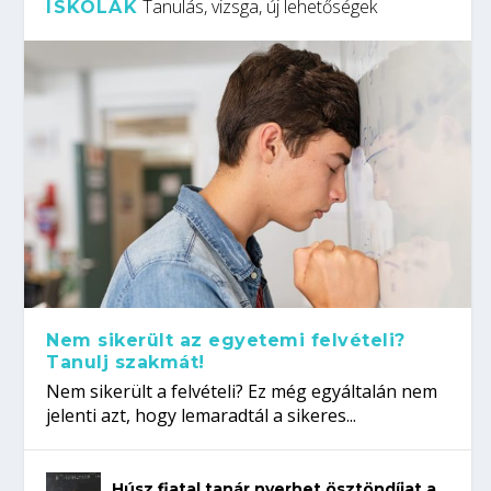
Tanulás, vizsga, új lehetőségek
ISKOLÁK
Nem sikerült az egyetemi felvételi?
Tanulj szakmát!
Nem sikerült a felvételi? Ez még egyáltalán nem
jelenti azt, hogy lemaradtál a sikeres...
Húsz fiatal tanár nyerhet ösztöndíjat a