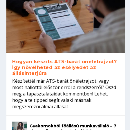
Hogyan készíts ATS-barát önéletrajzot?
Így növelheted az esélyedet az
állásinterjúra
Készítettél már ATS-barát önéletrajzot, vagy
most hallottál először erről a rendszerről? Oszd
meg a tapasztalataidat kommentben! Lehet,
hogy a te tipped segít valaki másnak
megszerezni álmai állását.
Gyakornokból főállású munkavállaló – 7