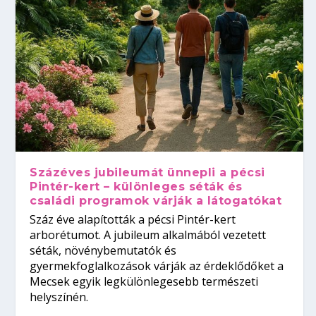
Százéves jubileumát ünnepli a pécsi
Pintér-kert – különleges séták és
családi programok várják a látogatókat
Száz éve alapították a pécsi Pintér-kert
arborétumot. A jubileum alkalmából vezetett
séták, növénybemutatók és
gyermekfoglalkozások várják az érdeklődőket a
Mecsek egyik legkülönlegesebb természeti
helyszínén.