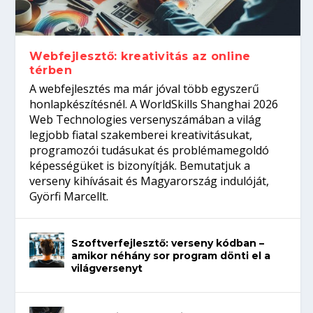
Így növelheted az esélyedet az
gépeket?
Tanulj szakmát!
amikor néhány sor program dönti el a
állásinterjúra...
világversenyt...
Webfejlesztő: kreativitás az online
térben
A webfejlesztés ma már jóval több egyszerű
honlapkészítésnél. A WorldSkills Shanghai 2026
Web Technologies versenyszámában a világ
legjobb fiatal szakemberei kreativitásukat,
programozói tudásukat és problémamegoldó
képességüket is bizonyítják. Bemutatjuk a
verseny kihívásait és Magyarország indulóját,
Györfi Marcellt.
Szoftverfejlesztő: verseny kódban –
amikor néhány sor program dönti el a
világversenyt