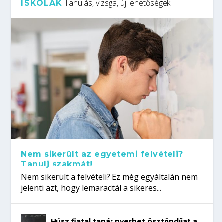
Tanulás, vizsga, új lehetőségek
ISKOLÁK
Nem sikerült az egyetemi felvételi?
Tanulj szakmát!
Nem sikerült a felvételi? Ez még egyáltalán nem
jelenti azt, hogy lemaradtál a sikeres...
Húsz fiatal tanár nyerhet ösztöndíjat a