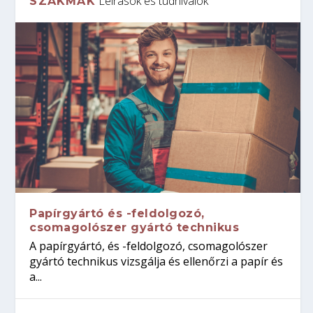
Leírások és tudnivalók
SZAKMÁK
Papírgyártó és -feldolgozó,
csomagolószer gyártó technikus
A papírgyártó, és -feldolgozó, csomagolószer
gyártó technikus vizsgálja és ellenőrzi a papír és
a...