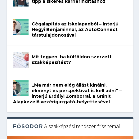
tipp a sikeres karrierindításhoz
Cégalapítás az iskolapadból – interjú
Hegyi Benjaminnal, az AutoConnect
társtulajdonosával
Mit tegyen, ha külföldön szerzett
szakképesítést?
„Ma már nem elég állást kínálni,
élményt és perspektívát is kell adni” –
interjú Erdélyi Zomborral, a Gránit
Alapkezelő vezérigazgató-helyettesével
A szakképzési rendszer friss témái
FŐSODOR