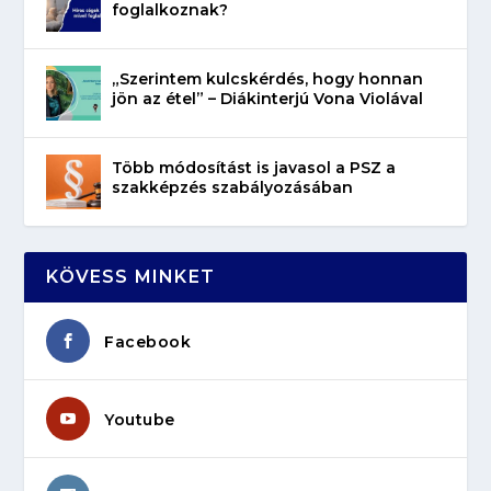
foglalkoznak?
„Szerintem kulcskérdés, hogy honnan
jön az étel” – Diákinterjú Vona Violával
Több módosítást is javasol a PSZ a
szakképzés szabályozásában
KÖVESS MINKET
Facebook
Youtube