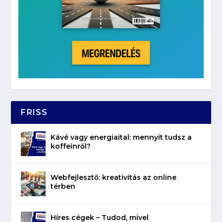
FRISS
Kávé vagy energiaital: mennyit tudsz a
koffeinről?
Webfejlesztő: kreativitás az online
térben
Híres cégek – Tudod, mivel