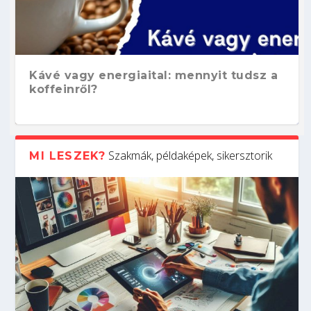
Kávé vagy energiaital: mennyit tudsz a
koffeinről?
Szakmák, példaképek, sikersztorik
MI LESZEK?
Hogyan készíts ATS-barát önéletrajzot?
Kitalálod, mire használják ezeket a
Nem sikerült az egyetemi felvételi?
Szoftverfejlesztő: verseny kódban –