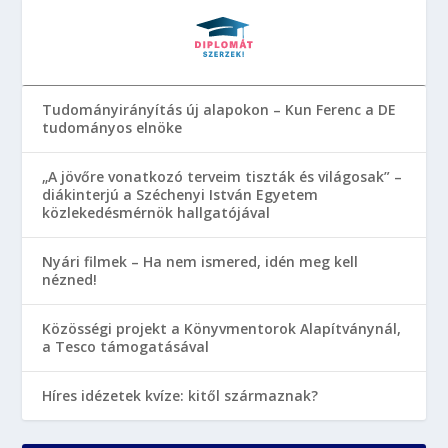
Tudományirányítás új alapokon – Kun Ferenc a DE
tudományos elnöke
„A jövőre vonatkozó terveim tiszták és világosak” –
diákinterjú a Széchenyi István Egyetem
közlekedésmérnök hallgatójával
Nyári filmek – Ha nem ismered, idén meg kell
nézned!
Közösségi projekt a Könyvmentorok Alapítványnál,
a Tesco támogatásával
Híres idézetek kvíze: kitől származnak?