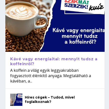
Kávé vagy energiaital: mennyit tudsz a
koffeinről?
A koffein a világ egyik leggyakrabban
fogyasztott élénkítő anyaga. Megtalálható a
kávéban, a...
Híres cégek – Tudod, mivel
foglalkoznak?