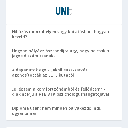
Hibázás munkahelyen vagy kutatásban: hogyan
kezeld?
Hogyan pályázz ösztöndíjra úgy, hogy ne csak a
jegyeid számítsanak?
A daganatok egyik „Akhilleusz-sarkát”
azonosították az ELTE kutatói
„Kiléptem a komfortzónámból és fejlődtem” –
diákinterjú a PTE BTK pszichológushallgatójával
Diploma után: nem minden pályakezdő indul
ugyanonnan