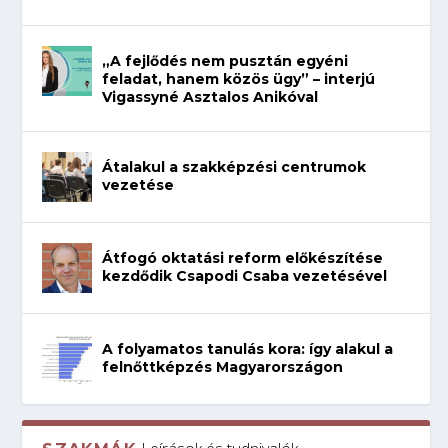
„A fejlődés nem pusztán egyéni
feladat, hanem közös ügy” – interjú
Vigassyné Asztalos Anikóval
Átalakul a szakképzési centrumok
vezetése
Átfogó oktatási reform előkészítése
kezdődik Csapodi Csaba vezetésével
A folyamatos tanulás kora: így alakul a
felnőttképzés Magyarországon