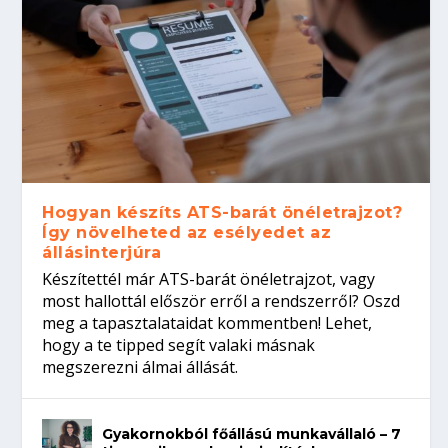
Hogyan készíts ATS-barát önéletrajzot?
Így növelheted az esélyedet az
állásinterjúra
Készítettél már ATS-barát önéletrajzot, vagy
most hallottál először erről a rendszerről? Oszd
meg a tapasztalataidat kommentben! Lehet,
hogy a te tipped segít valaki másnak
megszerezni álmai állását.
Gyakornokból főállású munkavállaló – 7