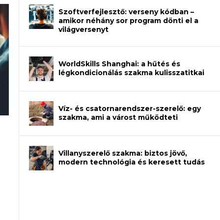
Szoftverfejlesztő: verseny kódban –
amikor néhány sor program dönti el a
világversenyt
WorldSkills Shanghai: a hűtés és
légkondicionálás szakma kulisszatitkai
Víz- és csatornarendszer-szerelő: egy
szakma, ami a várost működteti
an – amikor néhány sor program dönti
Villanyszerelő szakma: biztos jövő,
modern technológia és keresett tudás
et a gépeket?
eli? Tanulj szakmát!
ódj ki telefon nélkül?