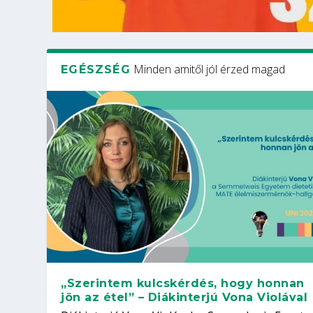
Minden amitől jól érzed magad
EGÉSZSÉG
„Szerintem kulcskérdés, hogy honnan
jön az étel” – Diákinterjú Vona Violával