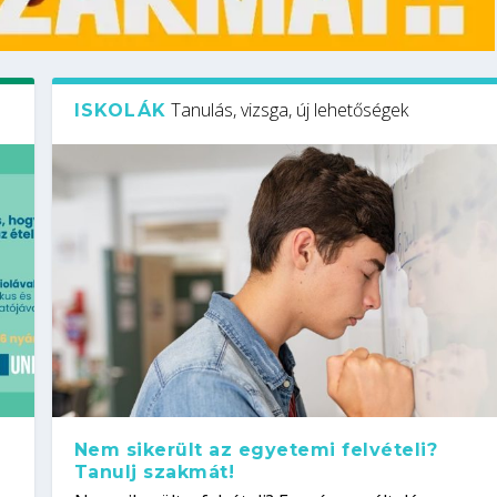
Tanulás, vizsga, új lehetőségek
ISKOLÁK
Nem sikerült az egyetemi felvételi?
Tanulj szakmát!