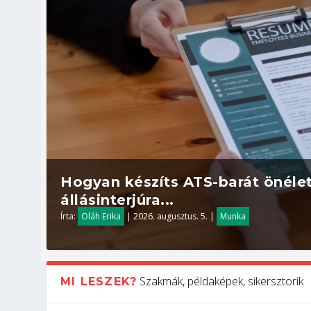
Hogyan készíts ATS-barát önélet
állásinterjúra...
Írta:
Oláh Erika
|
2026. augusztus. 5.
|
Munka
Szakmák, példaképek, sikersztorik
MI LESZEK?