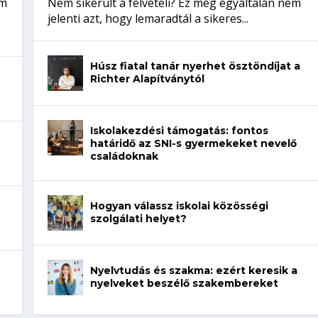
em
Nem sikerült a felvételi? Ez még egyáltalán nem
jelenti azt, hogy lemaradtál a sikeres...
Húsz fiatal tanár nyerhet ösztöndíjat a
Richter Alapítványtól
Iskolakezdési támogatás: fontos
határidő az SNI-s gyermekeket nevelő
családoknak
Hogyan válassz iskolai közösségi
szolgálati helyet?
Nyelvtudás és szakma: ezért keresik a
nyelveket beszélő szakembereket