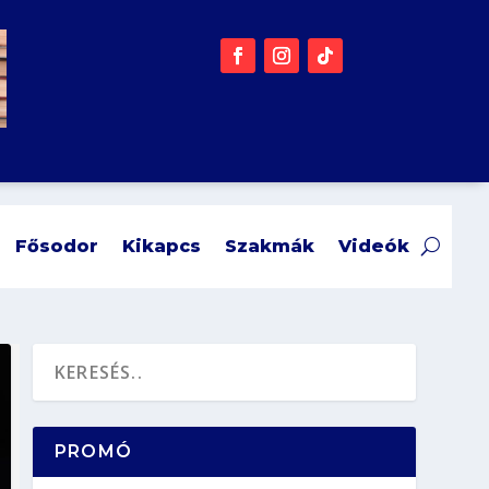
Fősodor
Kikapcs
Szakmák
Videók
PROMÓ