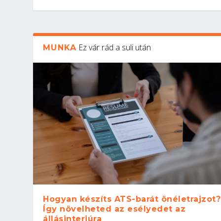
Ez vár rád a suli után
MUNKA
Hogyan készíts ATS-barát önéletrajzot?
Így növelheted az esélyedet az
állásinterjúra