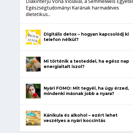
Diákinterjú Vona Violával, a Semmelweis Egyet
Egészségtudományi Karának harmadéves
dietetikus...
Digitális detox – hogyan kapcsolódj ki
telefon nélkül?
Mi történik a testeddel, ha egész nap
energiaitalt iszol?
Nyári FOMO: Mit tegyél, ha úgy érzed,
mindenki másnak jobb a nyara?
Kánikula és alkohol – ezért lehet
veszélyes a nyári koccintás