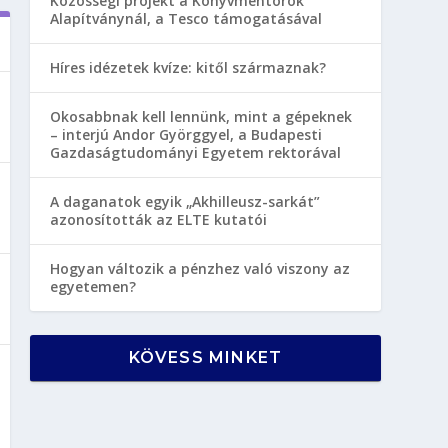
Közösségi projekt a Könyvmentorok
Alapítványnál, a Tesco támogatásával
Híres idézetek kvíze: kitől származnak?
Okosabbnak kell lennünk, mint a gépeknek
– interjú Andor Györggyel, a Budapesti
Gazdaságtudományi Egyetem rektorával
A daganatok egyik „Akhilleusz-sarkát”
azonosították az ELTE kutatói
Hogyan változik a pénzhez való viszony az
egyetemen?
KÖVESS MINKET