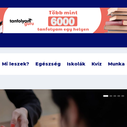
Mi leszek?
Egészség
Iskolák
Kvíz
Munka