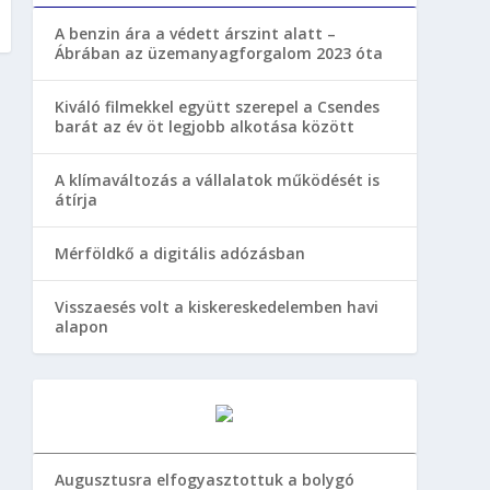
A benzin ára a védett árszint alatt –
Ábrában az üzemanyagforgalom 2023 óta
Kiváló filmekkel együtt szerepel a Csendes
barát az év öt legjobb alkotása között
A klímaváltozás a vállalatok működését is
átírja
Mérföldkő a digitális adózásban
Visszaesés volt a kiskereskedelemben havi
alapon
Augusztusra elfogyasztottuk a bolygó