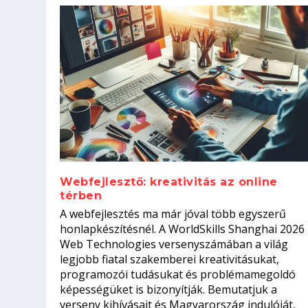
Webfejlesztő: kreativitás az online
térben
Szoftverfejlesztő: verseny kódb
A webfejlesztés ma már jóval több egyszerű
Kitalálod, mire használják ezek
Nem sikerült az egyetemi felvét
el a világversenyt...
Digitális detox – hogyan kapcsol
honlapkészítésnél. A WorldSkills Shanghai 2026
Web Technologies versenyszámában a világ
Írta:
Írta:
Írta:
Írta:
Tóth Mónika
Oláh Erika
Szakmát Szerzek
Oláh Erika
|
|
|
2026. augusztus. 4.
2026. augusztus. 3.
2026. augusztus. 4.
|
2026. augusztus. 3.
|
|
|
Iskolák
Egészség
Kvíz
|
Mi leszek?
legjobb fiatal szakemberei kreativitásukat,
programozói tudásukat és problémamegoldó
képességüket is bizonyítják. Bemutatjuk a
verseny kihívásait és Magyarország indulóját,