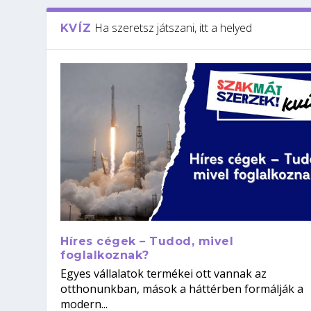
Ha szeretsz játszani, itt a helyed
KVÍZ
Híres cégek – Tudod, mivel
foglalkoznak?
Egyes vállalatok termékei ott vannak az
otthonunkban, mások a háttérben formálják a
modern...