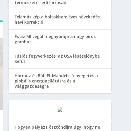
természetes erőforrásait
Felemás kép a boltokban: éves növekedés,
havi korrekció
És az MI végül megnyomja a nagy piros
gombot
Fúziós fegyverkezés: az USA lépéselőnybe
kerül
Hormuz és Báb El-Mandeb: fenyegetés a
globális energiaellátásra és a
világgazdaságra
Hogyan pályázz ösztöndíjra úgy, hogy ne