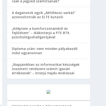
csak a jegyeid számítsanak?
A daganatok egyik „Akhilleusz-sarkát”
azonosították az ELTE kutatói
„Kiléptem a komfortzónámból és
fejlődtem” – diákinterjú a PTE BTK
pszichológushallgatójával
Diploma után: nem minden pályakezdő
indul ugyanonnan
„Napjainkban az informatikai készségek
összetett rendszere számít igazán
értékesnek” – Interjú Hajdu Andrással