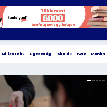
Mi leszek?
Egészség
Iskolák
Kvíz
Munka