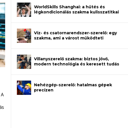
WorldSkills Shanghai: a hűtés és
légkondicionálás szakma kulisszatitkai
Víz- és csatornarendszer-szerelő: egy
szakma, ami a várost működteti
Villanyszerelő szakma: biztos jövő,
modern technológia és keresett tudás
Nehézgép-szerelő: hatalmas gépek
an – amikor néhány sor program dönti
precízen
 A
et a gépeket?
eli? Tanulj szakmát!
ódj ki telefon nélkül?
ás