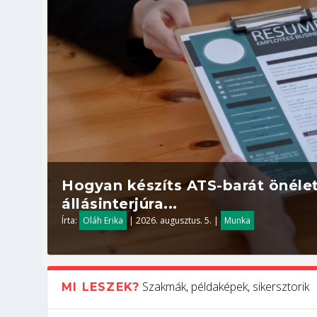
Hogyan készíts ATS-barát önélet
állásinterjúra...
Írta:
Oláh Erika
|
2026. augusztus. 5.
|
Munka
Szakmák, példaképek, sikersztorik
MI LESZEK?