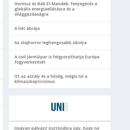
Hormuz és Báb El-Mandeb: fenyegetés a
globális energiaellátásra és a
világgazdaságra
A hét ábrája
Az olajhorror leghangosabb sikolya
A civil járműipar is felgyorsíthatja Európa
fegyverkezését
Itt az aszály és a hőség, mégis nő a
klímaszkepticizmus
Hogyan pályázz ösztöndíjra úgy, hogy ne