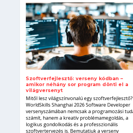
Szoftverfejlesztő: verseny kódban –
amikor néhány sor program dönti el a
világversenyt
Szoftverfejlesztő: verseny kódb
Mitől lesz világszínvonalú egy szoftverfejlesztő?
Kitalálod, mire használják ezek
Nem sikerült az egyetemi felvét
el a világversenyt...
Digitális detox – hogyan kapcsol
WorldSkills Shanghai 2026 Software Developer
Írta:
Írta:
Írta:
Írta:
Tóth Mónika
Oláh Erika
Szakmát Szerzek
Oláh Erika
|
|
|
2026. augusztus. 4.
2026. augusztus. 3.
2026. augusztus. 4.
|
2026. augusztus. 3.
|
|
|
Iskolák
Egészség
Kvíz
|
Mi leszek?
versenyszámában nemcsak a programozási tud
számít, hanem a kreatív problémamegoldás, a
logikus gondolkodás és a professzionális
szoftvertervezés is. Bemutatjuk a verseny