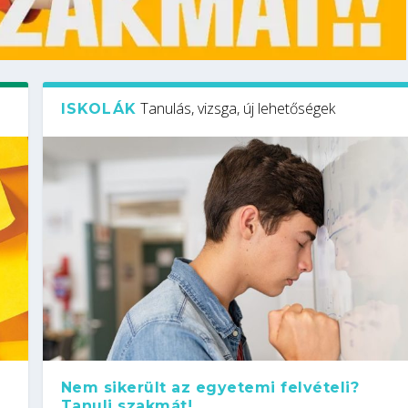
Tanulás, vizsga, új lehetőségek
ISKOLÁK
Nem sikerült az egyetemi felvételi?
Tanulj szakmát!