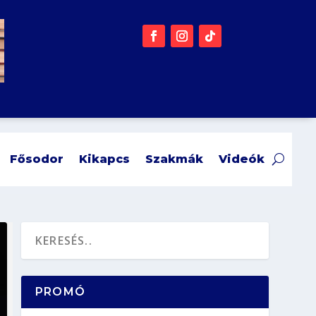
Fősodor
Kikapcs
Szakmák
Videók
PROMÓ