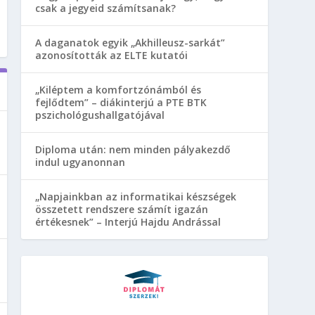
csak a jegyeid számítsanak?
A daganatok egyik „Akhilleusz-sarkát”
azonosították az ELTE kutatói
„Kiléptem a komfortzónámból és
fejlődtem” – diákinterjú a PTE BTK
pszichológushallgatójával
Diploma után: nem minden pályakezdő
indul ugyanonnan
„Napjainkban az informatikai készségek
összetett rendszere számít igazán
értékesnek” – Interjú Hajdu Andrással