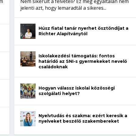
em
Nem sikerült a felvételi? Ez még egyáltalán nem
jelenti azt, hogy lemaradtál a sikeres...
Húsz fiatal tanár nyerhet ösztöndíjat a
Richter Alapítványtól
Iskolakezdési támogatás: fontos
határidő az SNI-s gyermekeket nevelő
családoknak
Hogyan válassz iskolai közösségi
szolgálati helyet?
Nyelvtudás és szakma: ezért keresik a
nyelveket beszélő szakembereket