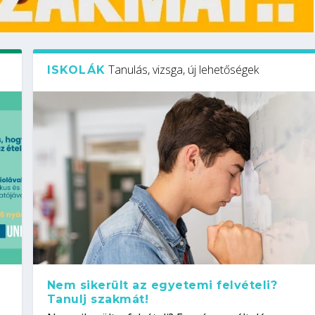
Tanulás, vizsga, új lehetőségek
ISKOLÁK
Nem sikerült az egyetemi felvételi?
Tanulj szakmát!