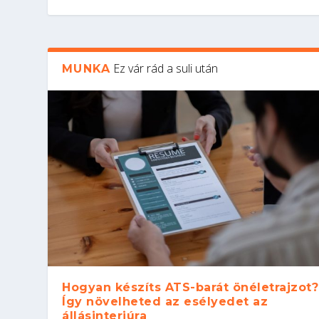
Ez vár rád a suli után
MUNKA
Hogyan készíts ATS-barát önéletrajzot?
Így növelheted az esélyedet az
állásinterjúra