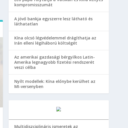
kompromisszumát
A jövő bankja egyszerre lesz látható és
láthatatlan
Kína olcsó légvédelemmel drágíthatja az
Irán elleni légiháború költségét
Az amerikai gazdasági bérgyilkos Latin-
Amerika legnagyobb fizetési rendszerét
veszi célba
Nyílt modellek: Kína előnybe kerülhet az
MI-versenyben
Multidiszciplináris ismeretek az