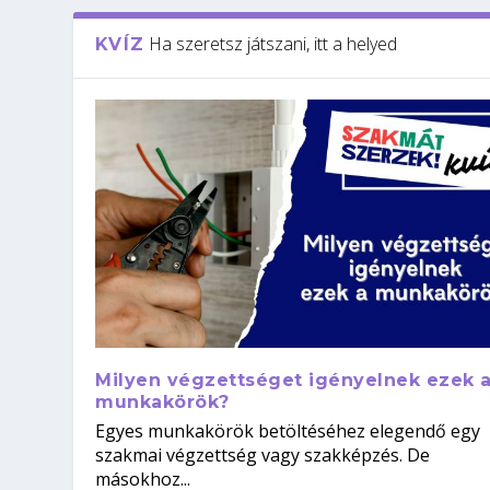
Ha szeretsz játszani, itt a helyed
KVÍZ
Milyen végzettséget igényelnek ezek 
munkakörök?
Egyes munkakörök betöltéséhez elegendő egy
szakmai végzettség vagy szakképzés. De
másokhoz...