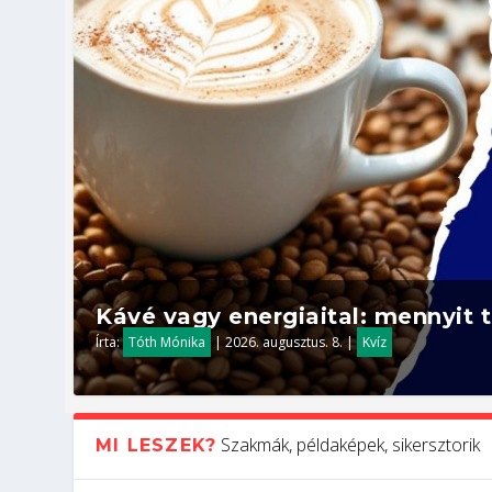
Kávé vagy energiaital: mennyit t
Írta:
Tóth Mónika
|
2026. augusztus. 8.
|
Kvíz
Szakmák, példaképek, sikersztorik
MI LESZEK?