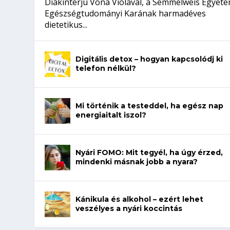
Diákinterjú Vona Violával, a Semmelweis Egyet
Egészségtudományi Karának harmadéves
dietetikus...
Digitális detox – hogyan kapcsolódj ki
telefon nélkül?
Mi történik a testeddel, ha egész nap
energiaitalt iszol?
Nyári FOMO: Mit tegyél, ha úgy érzed,
mindenki másnak jobb a nyara?
Kánikula és alkohol – ezért lehet
veszélyes a nyári koccintás