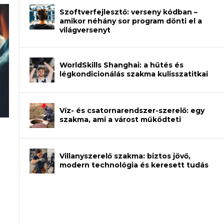
Szoftverfejlesztő: verseny kódban –
amikor néhány sor program dönti el a
világversenyt
WorldSkills Shanghai: a hűtés és
légkondicionálás szakma kulisszatitkai
Víz- és csatornarendszer-szerelő: egy
szakma, ami a várost működteti
rajzot? Így növelheted az esélyedet az
an – amikor néhány sor program dönti
Villanyszerelő szakma: biztos jövő,
modern technológia és keresett tudás
et a gépeket?
eli? Tanulj szakmát!