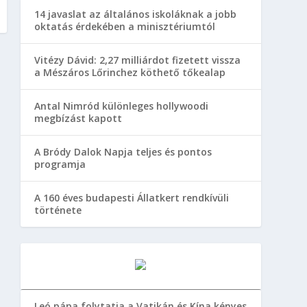
14 javaslat az általános iskoláknak a jobb
oktatás érdekében a minisztériumtól
Vitézy Dávid: 2,27 milliárdot fizetett vissza
a Mészáros Lőrinchez köthető tőkealap
Antal Nimród különleges hollywoodi
megbízást kapott
A Bródy Dalok Napja teljes és pontos
programja
A 160 éves budapesti Állatkert rendkívüli
története
Leó pápa folytatja a Vatikán és Kína kényes