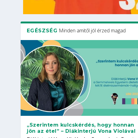
Minden amitől jól érzed magad
EGÉSZSÉG
„Szerintem kulcskérdés, hogy honnan
jön az étel” – Diákinterjú Vona Violával