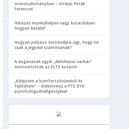
orvostudományban – Interjú Peták
Ferenccel
Hibázás munkahelyen vagy kutatásban:
hogyan kezeld?
Hogyan pályázz ösztöndíjra úgy, hogy ne
csak a jegyeid számítsanak?
A daganatok egyik „Akhilleusz-sarkát”
azonosították az ELTE kutatói
„Kiléptem a komfortzónámból és
fejlődtem” – diákinterjú a PTE BTK
pszichológushallgatójával