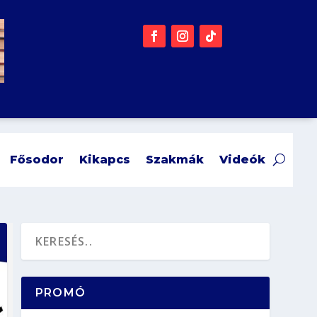
Fősodor
Kikapcs
Szakmák
Videók
PROMÓ