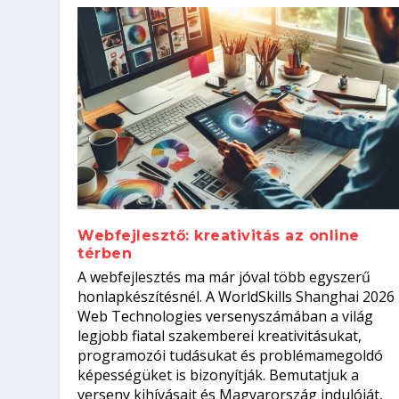
Webfejlesztő: kreativitás az online
térben
Hogyan készíts ATS-barát önélet
Szoftverfejlesztő: verseny kódb
A webfejlesztés ma már jóval több egyszerű
állásinterjúra...
Kitalálod, mire használják ezek
Nem sikerült az egyetemi felvét
el a világversenyt...
honlapkészítésnél. A WorldSkills Shanghai 2026
Web Technologies versenyszámában a világ
Írta:
Írta:
Írta:
Írta:
Oláh Erika
Tóth Mónika
Oláh Erika
Szakmát Szerzek
|
|
2026. augusztus. 5.
|
2026. augusztus. 4.
2026. augusztus. 4.
|
2026. augusztus. 3.
|
|
|
Munka
Iskolák
Kvíz
|
Mi leszek?
legjobb fiatal szakemberei kreativitásukat,
programozói tudásukat és problémamegoldó
képességüket is bizonyítják. Bemutatjuk a
verseny kihívásait és Magyarország indulóját,