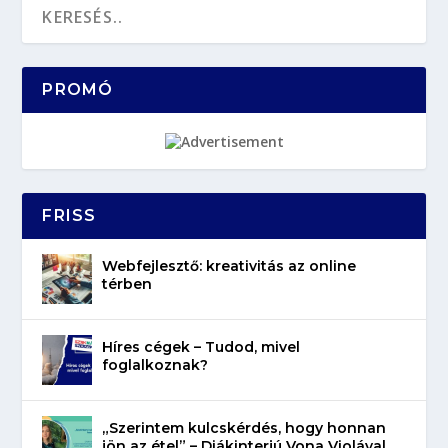
PROMÓ
FRISS
Webfejlesztő: kreativitás az online
térben
Híres cégek – Tudod, mivel
foglalkoznak?
„Szerintem kulcskérdés, hogy honnan
jön az étel” – Diákinterjú Vona Violával