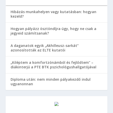
Hibázás munkahelyen vagy kutatásban: hogyan
kezeld?
Hogyan pályázz ösztöndíjra úgy, hogy ne csak a
jegyeid számítsanak?
A daganatok egyik „Akhilleusz-sarkát”
azonosították az ELTE kutatói
„Kiléptem a komfortzónámból és fejlődtem” –
diákinterjú a PTE BTK pszichológushallgatójával
Diploma után: nem minden pályakezdő indul
ugyanonnan