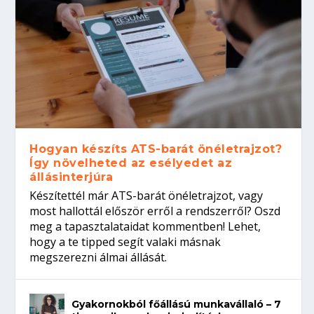
Hogyan készíts ATS-barát önéletrajzot?
Így növelheted az esélyedet az
állásinterjúra
Készítettél már ATS-barát önéletrajzot, vagy
most hallottál először erről a rendszerről? Oszd
meg a tapasztalataidat kommentben! Lehet,
hogy a te tipped segít valaki másnak
megszerezni álmai állását.
Gyakornokból főállású munkavállaló – 7