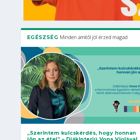
Minden amitől jól érzed magad
EGÉSZSÉG
„Szerintem kulcskérdés, hogy honnan
jön az étel” – Diákinterjú Vona Violával