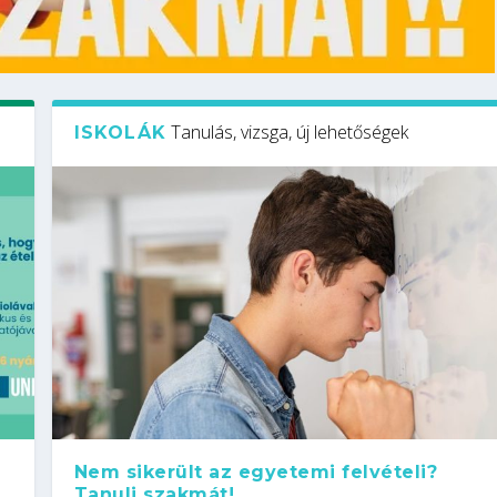
Tanulás, vizsga, új lehetőségek
ISKOLÁK
Nem sikerült az egyetemi felvételi?
Tanulj szakmát!