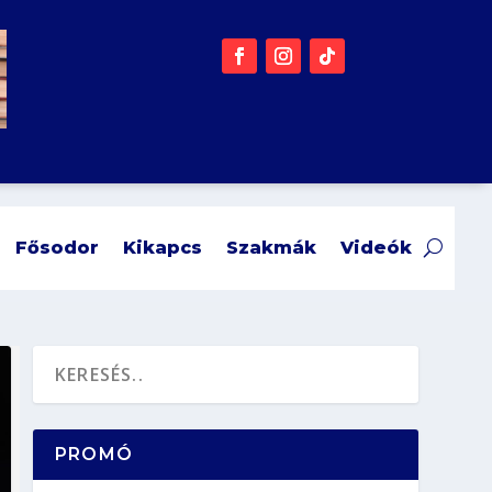
Fősodor
Kikapcs
Szakmák
Videók
PROMÓ