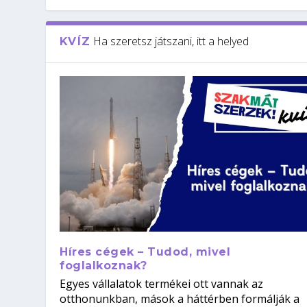
Ha szeretsz játszani, itt a helyed
KVÍZ
Híres cégek – Tudod, mivel
foglalkoznak?
Egyes vállalatok termékei ott vannak az
otthonunkban, mások a háttérben formálják a