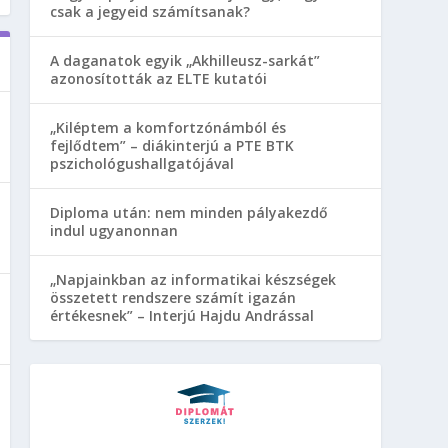
csak a jegyeid számítsanak?
A daganatok egyik „Akhilleusz-sarkát”
azonosították az ELTE kutatói
„Kiléptem a komfortzónámból és
fejlődtem” – diákinterjú a PTE BTK
pszichológushallgatójával
Diploma után: nem minden pályakezdő
indul ugyanonnan
„Napjainkban az informatikai készségek
összetett rendszere számít igazán
értékesnek” – Interjú Hajdu Andrással