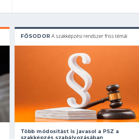
A szakképzési rendszer friss témái
FŐSODOR
Több módosítást is javasol a PSZ a
szakképzés szabályozásában