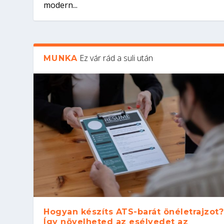
modern...
Ez vár rád a suli után
MUNKA
Hogyan készíts ATS-barát önéletrajzot?
Így növelheted az esélyedet az