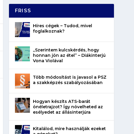
FRISS
Híres cégek – Tudod, mivel
foglalkoznak?
„Szerintem kulcskérdés, hogy
honnan jön az étel” – Diákinterjú
Vona Violával
Több módosítást is javasol a PSZ
a szakképzés szabályozásában
Hogyan készíts ATS-barát
önéletrajzot? Így növelheted az
esélyedet az állásinterjúra
Kitalálod, mire használják ezeket
a gépeket?