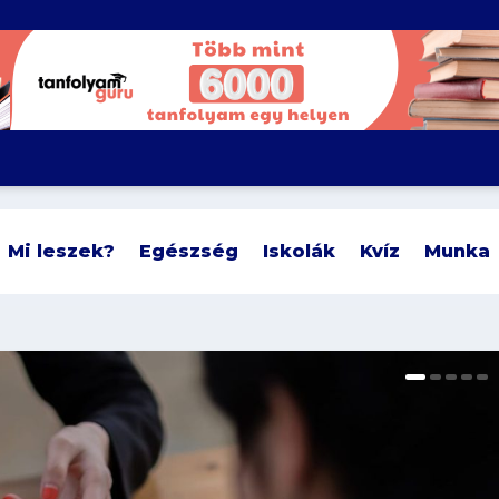
Mi leszek?
Egészség
Iskolák
Kvíz
Munka