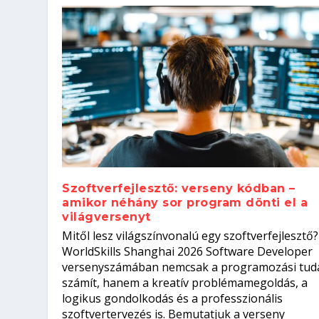
Szoftverfejlesztő: verseny kódban –
amikor néhány sor program dönti el a
világversenyt
Szoftverfejlesztő: verseny kódb
Mitől lesz világszínvonalú egy szoftverfejlesztő?
Kitalálod, mire használják ezek
Nem sikerült az egyetemi felvét
el a világversenyt...
Digitális detox – hogyan kapcsol
WorldSkills Shanghai 2026 Software Developer
Írta:
Írta:
Írta:
Írta:
Tóth Mónika
Oláh Erika
Szakmát Szerzek
Oláh Erika
|
|
|
2026. augusztus. 4.
2026. augusztus. 3.
2026. augusztus. 4.
|
2026. augusztus. 3.
|
|
|
Iskolák
Egészség
Kvíz
|
Mi leszek?
versenyszámában nemcsak a programozási tud
számít, hanem a kreatív problémamegoldás, a
logikus gondolkodás és a professzionális
szoftvertervezés is. Bemutatjuk a verseny