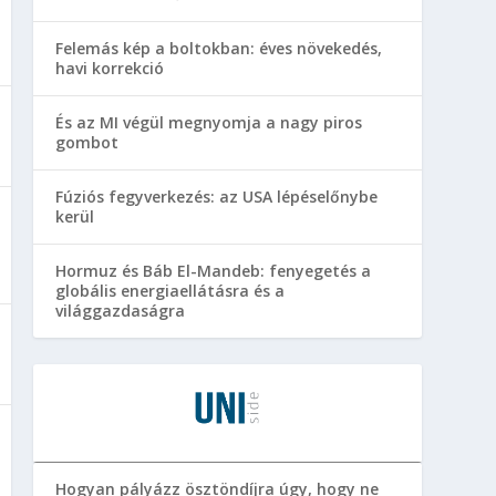
Felemás kép a boltokban: éves növekedés,
havi korrekció
És az MI végül megnyomja a nagy piros
gombot
Fúziós fegyverkezés: az USA lépéselőnybe
kerül
Hormuz és Báb El-Mandeb: fenyegetés a
globális energiaellátásra és a
világgazdaságra
Hogyan pályázz ösztöndíjra úgy, hogy ne