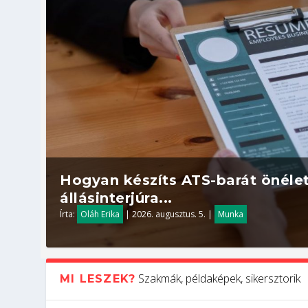
Hogyan készíts ATS-barát önélet
állásinterjúra...
Írta:
Oláh Erika
|
2026. augusztus. 5.
|
Munka
Szakmák, példaképek, sikersztorik
MI LESZEK?