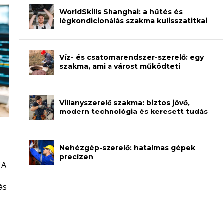
WorldSkills Shanghai: a hűtés és
légkondicionálás szakma kulisszatitkai
Víz- és csatornarendszer-szerelő: egy
szakma, ami a várost működteti
Villanyszerelő szakma: biztos jövő,
modern technológia és keresett tudás
Nehézgép-szerelő: hatalmas gépek
an – amikor néhány sor program dönti
precízen
 A
et a gépeket?
eli? Tanulj szakmát!
ódj ki telefon nélkül?
ás