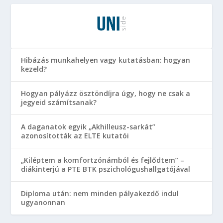
Hibázás munkahelyen vagy kutatásban: hogyan
kezeld?
Hogyan pályázz ösztöndíjra úgy, hogy ne csak a
jegyeid számítsanak?
A daganatok egyik „Akhilleusz-sarkát”
azonosították az ELTE kutatói
„Kiléptem a komfortzónámból és fejlődtem” –
diákinterjú a PTE BTK pszichológushallgatójával
Diploma után: nem minden pályakezdő indul
ugyanonnan