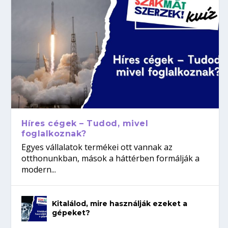
Híres cégek – Tudod, mivel
foglalkoznak?
Egyes vállalatok termékei ott vannak az
otthonunkban, mások a háttérben formálják a
modern...
Kitalálod, mire használják ezeket a
gépeket?