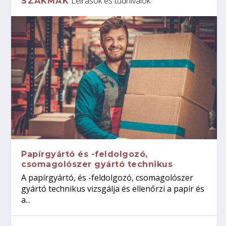
Leírások és tudnivalók
SZAKMÁK
Papírgyártó és -feldolgozó,
csomagolószer gyártó technikus
A papírgyártó, és -feldolgozó, csomagolószer
gyártó technikus vizsgálja és ellenőrzi a papír és
a...