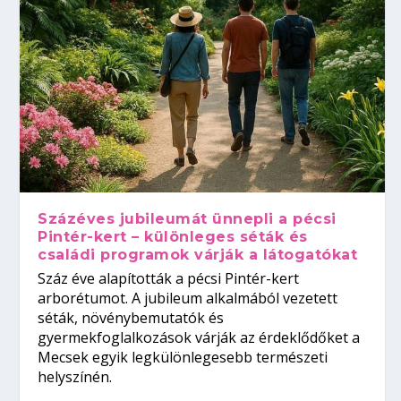
Százéves jubileumát ünnepli a pécsi
Pintér-kert – különleges séták és
családi programok várják a látogatókat
Száz éve alapították a pécsi Pintér-kert
arborétumot. A jubileum alkalmából vezetett
séták, növénybemutatók és
gyermekfoglalkozások várják az érdeklődőket a
Mecsek egyik legkülönlegesebb természeti
helyszínén.