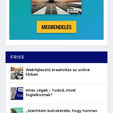
FRISS
Webfejlesztő: kreativitás az online
térben
Híres cégek – Tudod, mivel
foglalkoznak?
„Szerintem kulcskérdés, hogy honnan