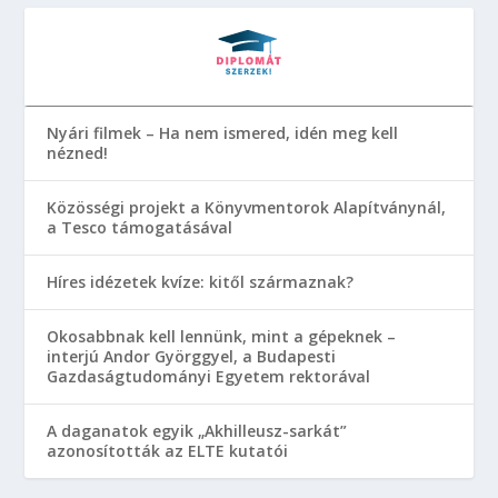
Nyári filmek – Ha nem ismered, idén meg kell
nézned!
Közösségi projekt a Könyvmentorok Alapítványnál,
a Tesco támogatásával
Híres idézetek kvíze: kitől származnak?
Okosabbnak kell lennünk, mint a gépeknek –
interjú Andor Györggyel, a Budapesti
Gazdaságtudományi Egyetem rektorával
A daganatok egyik „Akhilleusz-sarkát”
azonosították az ELTE kutatói