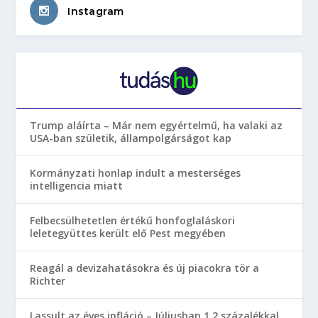
Instagram
Trump aláírta – Már nem egyértelmű, ha valaki az
USA-ban születik, állampolgárságot kap
Kormányzati honlap indult a mesterséges
intelligencia miatt
Felbecsülhetetlen értékű honfoglaláskori
leletegyüttes került elő Pest megyében
Reagál a devizahatásokra és új piacokra tör a
Richter
Lassult az éves infláció – Júliusban 1,2 százalékkal