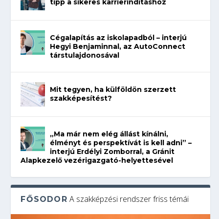
tipp a sikeres karrierindításhoz
Cégalapítás az iskolapadból – interjú
Hegyi Benjaminnal, az AutoConnect
társtulajdonosával
Mit tegyen, ha külföldön szerzett
szakképesítést?
„Ma már nem elég állást kínálni,
élményt és perspektívát is kell adni” –
interjú Erdélyi Zomborral, a Gránit
Alapkezelő vezérigazgató-helyettesével
A szakképzési rendszer friss témái
FŐSODOR