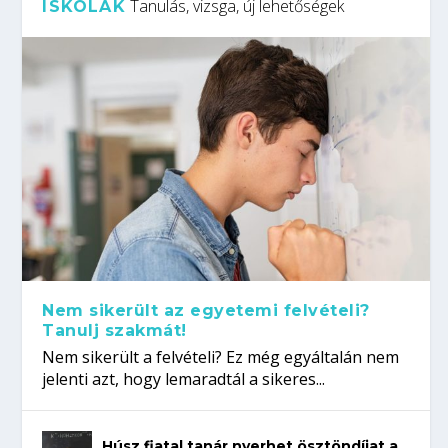
Tanulás, vizsga, új lehetőségek
ISKOLÁK
Nem sikerült az egyetemi felvételi?
Tanulj szakmát!
Nem sikerült a felvételi? Ez még egyáltalán nem
jelenti azt, hogy lemaradtál a sikeres...
Húsz fiatal tanár nyerhet ösztöndíjat a