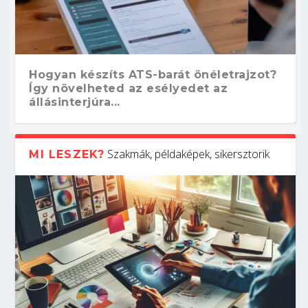
Hogyan készíts ATS-barát önéletrajzot?
Így növelheted az esélyedet az
állásinterjúra...
Szakmák, példaképek, sikersztorik
MI LESZEK?
Kitalálod, mire használják ezeket a
Nem sikerült az egyetemi felvételi?
Szoftverfejlesztő: verseny kódban –
Digitális detox – hogyan kapcsolódj ki