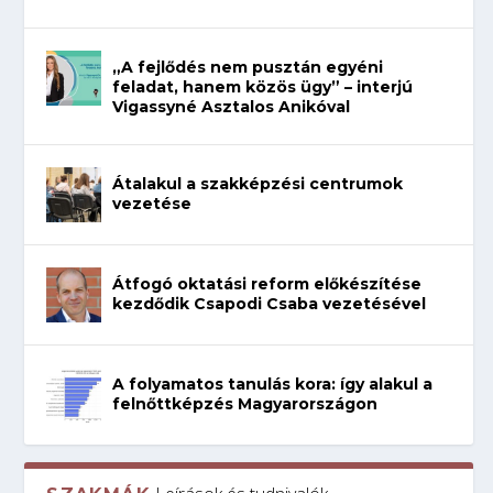
„A fejlődés nem pusztán egyéni
feladat, hanem közös ügy” – interjú
Vigassyné Asztalos Anikóval
Átalakul a szakképzési centrumok
vezetése
Átfogó oktatási reform előkészítése
kezdődik Csapodi Csaba vezetésével
A folyamatos tanulás kora: így alakul a
felnőttképzés Magyarországon