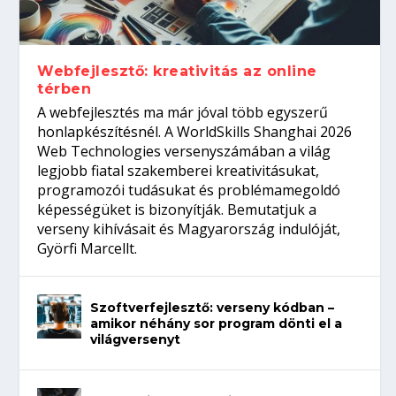
gépeket?
Tanulj szakmát!
amikor néhány sor program dönti el a
telefon nélkül?
világversenyt...
Webfejlesztő: kreativitás az online
térben
A webfejlesztés ma már jóval több egyszerű
honlapkészítésnél. A WorldSkills Shanghai 2026
Web Technologies versenyszámában a világ
legjobb fiatal szakemberei kreativitásukat,
programozói tudásukat és problémamegoldó
képességüket is bizonyítják. Bemutatjuk a
verseny kihívásait és Magyarország indulóját,
Györfi Marcellt.
Szoftverfejlesztő: verseny kódban –
amikor néhány sor program dönti el a
világversenyt