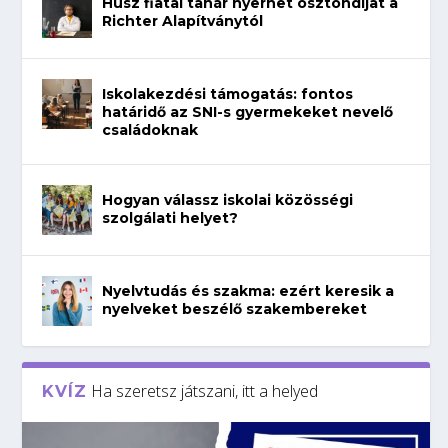
Húsz fiatal tanár nyerhet ösztöndíjat a
Richter Alapítványtól
Iskolakezdési támogatás: fontos
határidő az SNI-s gyermekeket nevelő
családoknak
Hogyan válassz iskolai közösségi
szolgálati helyet?
Nyelvtudás és szakma: ezért keresik a
nyelveket beszélő szakembereket
Ha szeretsz játszani, itt a helyed
KVÍZ