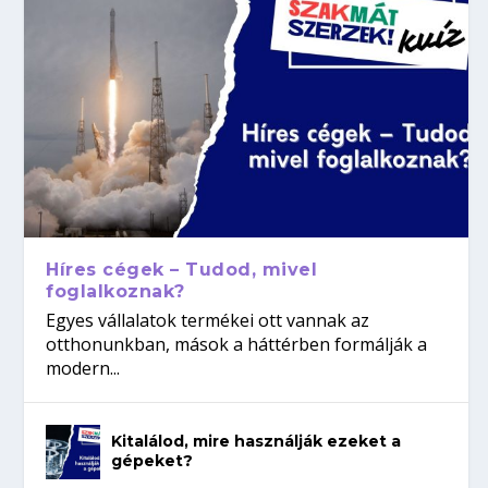
Híres cégek – Tudod, mivel
foglalkoznak?
Egyes vállalatok termékei ott vannak az
otthonunkban, mások a háttérben formálják a
modern...
Kitalálod, mire használják ezeket a
gépeket?