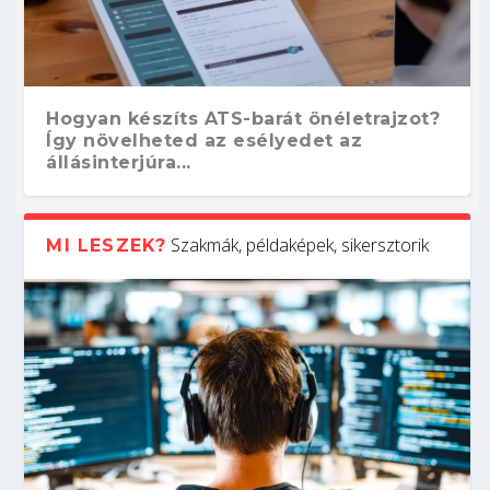
Hogyan készíts ATS-barát önéletrajzot?
Így növelheted az esélyedet az
állásinterjúra...
Szakmák, példaképek, sikersztorik
MI LESZEK?
Kitalálod, mire használják ezeket a
Nem sikerült az egyetemi felvételi?
Szoftverfejlesztő: verseny kódban –
Digitális detox – hogyan kapcsolódj ki