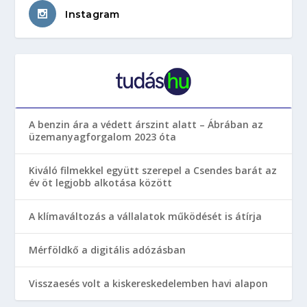
Instagram
A benzin ára a védett árszint alatt – Ábrában az
üzemanyagforgalom 2023 óta
Kiváló filmekkel együtt szerepel a Csendes barát az
év öt legjobb alkotása között
A klímaváltozás a vállalatok működését is átírja
Mérföldkő a digitális adózásban
Visszaesés volt a kiskereskedelemben havi alapon