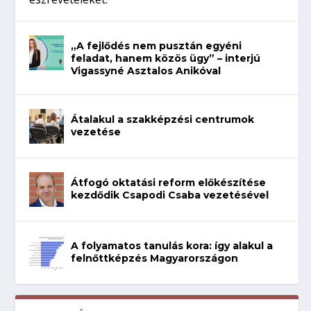
„A fejlődés nem pusztán egyéni
feladat, hanem közös ügy” – interjú
Vigassyné Asztalos Anikóval
Átalakul a szakképzési centrumok
vezetése
Átfogó oktatási reform előkészítése
kezdődik Csapodi Csaba vezetésével
A folyamatos tanulás kora: így alakul a
felnőttképzés Magyarországon