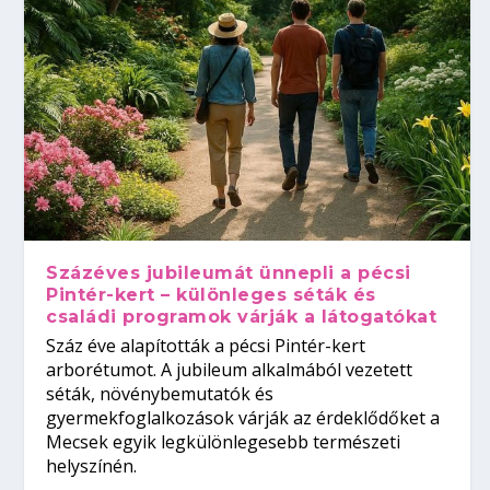
Százéves jubileumát ünnepli a pécsi
Pintér-kert – különleges séták és
családi programok várják a látogatókat
Száz éve alapították a pécsi Pintér-kert
arborétumot. A jubileum alkalmából vezetett
séták, növénybemutatók és
gyermekfoglalkozások várják az érdeklődőket a
Mecsek egyik legkülönlegesebb természeti
helyszínén.