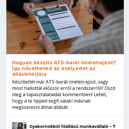
Hogyan készíts ATS-barát önéletrajzot?
Így növelheted az esélyedet az
állásinterjúra
Készítettél már ATS-barát önéletrajzot, vagy
most hallottál először erről a rendszerről? Oszd
meg a tapasztalataidat kommentben! Lehet,
hogy a te tipped segít valaki másnak
megszerezni álmai állását.
Gyakornokból főállású munkavállaló – 7