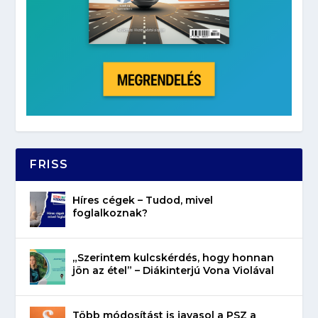
FRISS
Híres cégek – Tudod, mivel
foglalkoznak?
„Szerintem kulcskérdés, hogy honnan
jön az étel” – Diákinterjú Vona Violával
Több módosítást is javasol a PSZ a