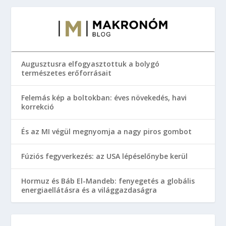
Augusztusra elfogyasztottuk a bolygó
természetes erőforrásait
Felemás kép a boltokban: éves növekedés, havi
korrekció
És az MI végül megnyomja a nagy piros gombot
Fúziós fegyverkezés: az USA lépéselőnybe kerül
Hormuz és Báb El-Mandeb: fenyegetés a globális
energiaellátásra és a világgazdaságra