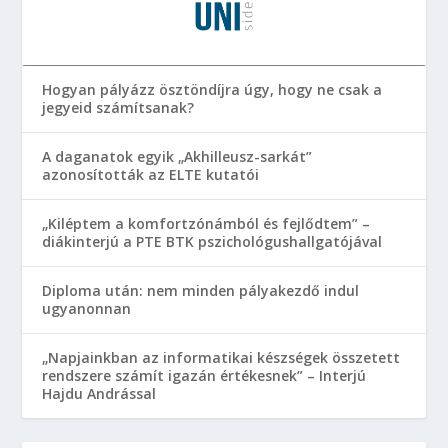
Hogyan pályázz ösztöndíjra úgy, hogy ne csak a
jegyeid számítsanak?
A daganatok egyik „Akhilleusz-sarkát”
azonosították az ELTE kutatói
„Kiléptem a komfortzónámból és fejlődtem” –
diákinterjú a PTE BTK pszichológushallgatójával
Diploma után: nem minden pályakezdő indul
ugyanonnan
„Napjainkban az informatikai készségek összetett
rendszere számít igazán értékesnek” – Interjú
Hajdu Andrással