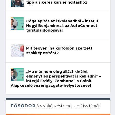
tipp a sikeres karrierindításhoz
Cégalapítás az iskolapadból – interjú
Hegyi Benjaminnal, az AutoConnect
társtulajdonosával
Mit tegyen, ha külföldön szerzett
szakképesítést?
„Ma már nem elég állást kínálni,
élményt és perspektívát is kell adni” –
interjú Erdélyi Zomborral, a Gránit
Alapkezelő vezérigazgató-helyettesével
A szakképzési rendszer friss témái
FŐSODOR