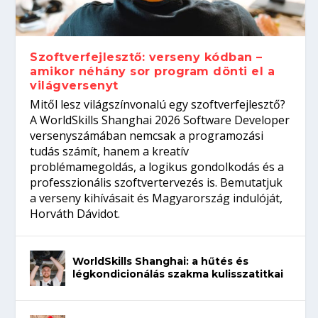
gépeket?
Tanulj szakmát!
amikor néhány sor program dönti el a
telefon nélkül?
világversenyt...
Szoftverfejlesztő: verseny kódban –
amikor néhány sor program dönti el a
világversenyt
Mitől lesz világszínvonalú egy szoftverfejlesztő?
A WorldSkills Shanghai 2026 Software Developer
versenyszámában nemcsak a programozási
tudás számít, hanem a kreatív
problémamegoldás, a logikus gondolkodás és a
professzionális szoftvertervezés is. Bemutatjuk
a verseny kihívásait és Magyarország indulóját,
Horváth Dávidot.
WorldSkills Shanghai: a hűtés és
légkondicionálás szakma kulisszatitkai