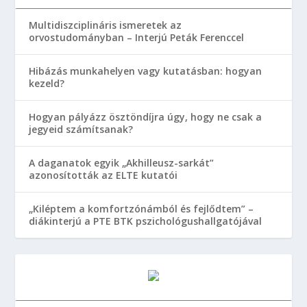
Multidiszciplináris ismeretek az
orvostudományban – Interjú Peták Ferenccel
Hibázás munkahelyen vagy kutatásban: hogyan
kezeld?
Hogyan pályázz ösztöndíjra úgy, hogy ne csak a
jegyeid számítsanak?
A daganatok egyik „Akhilleusz-sarkát”
azonosították az ELTE kutatói
„Kiléptem a komfortzónámból és fejlődtem” –
diákinterjú a PTE BTK pszichológushallgatójával