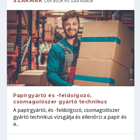
Leírások és tudnivalók
SZAKMÁK
Papírgyártó és -feldolgozó,
csomagolószer gyártó technikus
A papírgyártó, és -feldolgozó, csomagolószer
gyártó technikus vizsgálja és ellenőrzi a papír és
a...