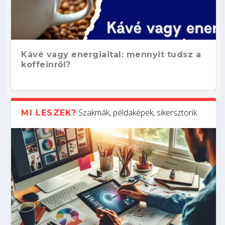
Kávé vagy energiaital: mennyit tudsz a
koffeinről?
Szakmák, példaképek, sikersztorik
MI LESZEK?
Hogyan készíts ATS-barát önéletrajzot?
Kitalálod, mire használják ezeket a
Nem sikerült az egyetemi felvételi?
Szoftverfejlesztő: verseny kódban –