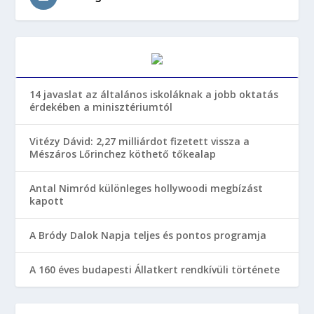
14 javaslat az általános iskoláknak a jobb oktatás
érdekében a minisztériumtól
Vitézy Dávid: 2,27 milliárdot fizetett vissza a
Mészáros Lőrinchez köthető tőkealap
Antal Nimród különleges hollywoodi megbízást
kapott
A Bródy Dalok Napja teljes és pontos programja
A 160 éves budapesti Állatkert rendkívüli története