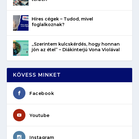
Híres cégek – Tudod, mivel
foglalkoznak?
„Szerintem kulcskérdés, hogy honnan
jön az étel” – Diákinterjú Vona Violával
KÖVESS MINKET
Facebook
Youtube
Instagram