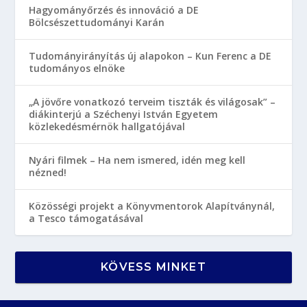
Hagyományőrzés és innováció a DE
Bölcsészettudományi Karán
Tudományirányítás új alapokon – Kun Ferenc a DE
tudományos elnöke
„A jövőre vonatkozó terveim tiszták és világosak” –
diákinterjú a Széchenyi István Egyetem
közlekedésmérnök hallgatójával
Nyári filmek – Ha nem ismered, idén meg kell
nézned!
Közösségi projekt a Könyvmentorok Alapítványnál,
a Tesco támogatásával
KÖVESS MINKET