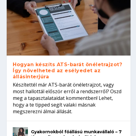
Hogyan készíts ATS-barát önéletrajzot?
Így növelheted az esélyedet az
állásinterjúra
Készítettél már ATS-barát önéletrajzot, vagy
most hallottál először erről a rendszerről? Oszd
meg a tapasztalataidat kommentben! Lehet,
hogy a te tipped segít valaki másnak
megszerezni álmai állását.
Gyakornokból főállású munkavállaló – 7