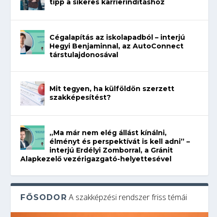
tipp a sikeres karrierindításhoz
Cégalapítás az iskolapadból – interjú
Hegyi Benjaminnal, az AutoConnect
társtulajdonosával
Mit tegyen, ha külföldön szerzett
szakképesítést?
„Ma már nem elég állást kínálni,
élményt és perspektívát is kell adni” –
interjú Erdélyi Zomborral, a Gránit
Alapkezelő vezérigazgató-helyettesével
A szakképzési rendszer friss témái
FŐSODOR