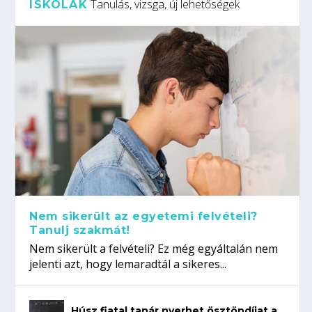
Tanulás, vizsga, új lehetőségek
ISKOLÁK
Nem sikerült az egyetemi felvételi?
Tanulj szakmát!
Nem sikerült a felvételi? Ez még egyáltalán nem
jelenti azt, hogy lemaradtál a sikeres...
Húsz fiatal tanár nyerhet ösztöndíjat a