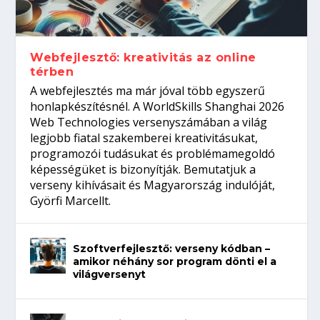
Így növelheted az esélyedet az
gépeket?
Tanulj szakmát!
amikor néhány sor program dönti el a
állásinterjúra...
világversenyt...
Webfejlesztő: kreativitás az online
térben
A webfejlesztés ma már jóval több egyszerű
honlapkészítésnél. A WorldSkills Shanghai 2026
Web Technologies versenyszámában a világ
legjobb fiatal szakemberei kreativitásukat,
programozói tudásukat és problémamegoldó
képességüket is bizonyítják. Bemutatjuk a
verseny kihívásait és Magyarország indulóját,
Györfi Marcellt.
Szoftverfejlesztő: verseny kódban –
amikor néhány sor program dönti el a
világversenyt