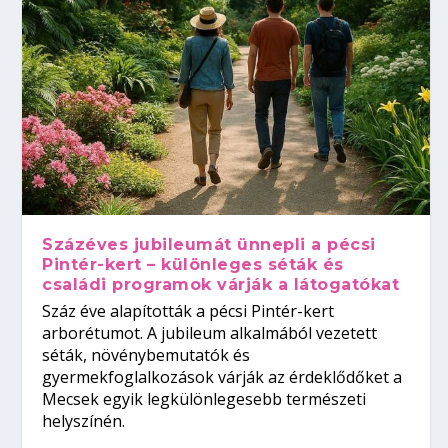
Százéves jubileumát ünnepli a pécsi
Pintér-kert – különleges séták és
családi programok várják a látogatókat
Száz éve alapították a pécsi Pintér-kert
arborétumot. A jubileum alkalmából vezetett
séták, növénybemutatók és
gyermekfoglalkozások várják az érdeklődőket a
Mecsek egyik legkülönlegesebb természeti
helyszínén.