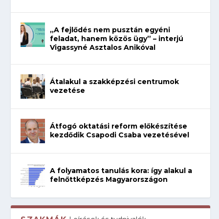
„A fejlődés nem pusztán egyéni
feladat, hanem közös ügy” – interjú
Vigassyné Asztalos Anikóval
Átalakul a szakképzési centrumok
vezetése
Átfogó oktatási reform előkészítése
kezdődik Csapodi Csaba vezetésével
A folyamatos tanulás kora: így alakul a
felnőttképzés Magyarországon