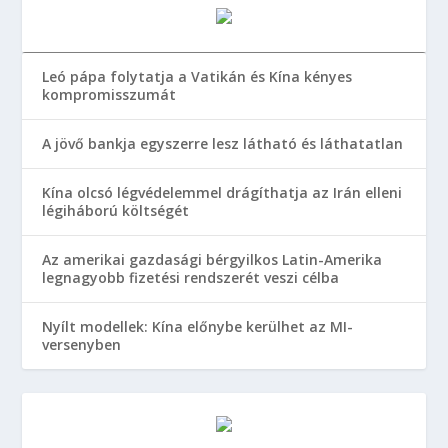
Leó pápa folytatja a Vatikán és Kína kényes
kompromisszumát
A jövő bankja egyszerre lesz látható és láthatatlan
Kína olcsó légvédelemmel drágíthatja az Irán elleni
légiháború költségét
Az amerikai gazdasági bérgyilkos Latin-Amerika
legnagyobb fizetési rendszerét veszi célba
Nyílt modellek: Kína előnybe kerülhet az MI-
versenyben