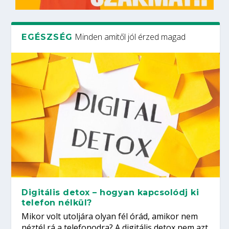
Minden amitől jól érzed magad
EGÉSZSÉG
Digitális detox – hogyan kapcsolódj ki
telefon nélkül?
Mikor volt utoljára olyan fél órád, amikor nem
néztél rá a telefonodra? A digitális detox nem azt