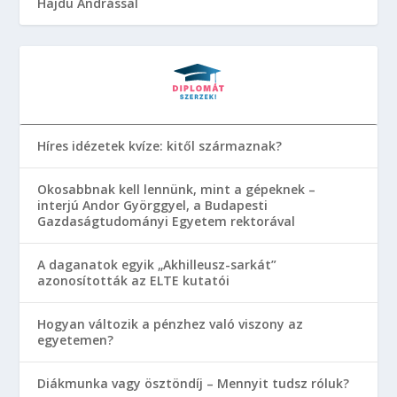
Hajdu Andrással
Híres idézetek kvíze: kitől származnak?
Okosabbnak kell lennünk, mint a gépeknek –
interjú Andor Györggyel, a Budapesti
Gazdaságtudományi Egyetem rektorával
A daganatok egyik „Akhilleusz-sarkát”
azonosították az ELTE kutatói
Hogyan változik a pénzhez való viszony az
egyetemen?
Diákmunka vagy ösztöndíj – Mennyit tudsz róluk?