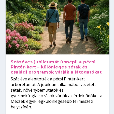
Százéves jubileumát ünnepli a pécsi
Pintér-kert – különleges séták és
családi programok várják a látogatókat
Száz éve alapították a pécsi Pintér-kert
arborétumot. A jubileum alkalmából vezetett
séták, növénybemutatók és
gyermekfoglalkozások várják az érdeklődőket a
Mecsek egyik legkülönlegesebb természeti
helyszínén.