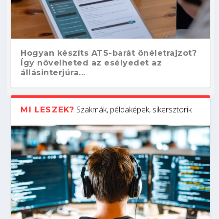
Hogyan készíts ATS-barát önéletrajzot?
Így növelheted az esélyedet az
állásinterjúra...
Szakmák, példaképek, sikersztorik
MI LESZEK?
Kitalálod, mire használják ezeket a
Nem sikerült az egyetemi felvételi?
Szoftverfejlesztő: verseny kódban –
Digitális detox – hogyan kapcsolódj ki