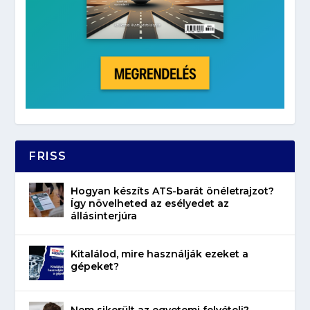
FRISS
Hogyan készíts ATS-barát önéletrajzot?
Így növelheted az esélyedet az
állásinterjúra
Kitalálod, mire használják ezeket a
gépeket?
Nem sikerült az egyetemi felvételi?