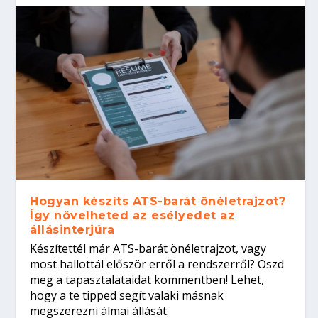
Hogyan készíts ATS-barát önéletrajzot?
Így növelheted az esélyedet az
állásinterjúra
Készítettél már ATS-barát önéletrajzot, vagy
most hallottál először erről a rendszerről? Oszd
meg a tapasztalataidat kommentben! Lehet,
hogy a te tipped segít valaki másnak
megszerezni álmai állását.