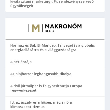
kiválasztani marketing-, Pr, rendezvényszervező
ügynökségeit
Hormuz és Báb El-Mandeb: fenyegetés a globális
energiaellátásra és a világgazdaságra
A hét ábrája
Az olajhorror leghangosabb sikolya
A civil járműipar is felgyorsíthatja Európa
fegyverkezését
Itt az aszály és a hőség, mégis nő a
klímaszkepticizmus