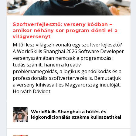
gépeket?
Tanulj szakmát!
amikor néhány sor program dönti el a
telefon nélkül?
világversenyt...
Szoftverfejlesztő: verseny kódban –
amikor néhány sor program dönti el a
világversenyt
Mitől lesz világszínvonalú egy szoftverfejlesztő?
A WorldSkills Shanghai 2026 Software Developer
versenyszámában nemcsak a programozási
tudás számít, hanem a kreatív
problémamegoldás, a logikus gondolkodás és a
professzionális szoftvertervezés is. Bemutatjuk
a verseny kihívásait és Magyarország indulóját,
Horváth Dávidot.
WorldSkills Shanghai: a hűtés és
légkondicionálás szakma kulisszatitkai