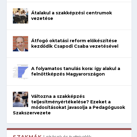
Átalakul a szakképzési centrumok
vezetése
Átfogó oktatási reform előkészítése
kezdődik Csapodi Csaba vezetésével
A folyamatos tanulás kora: így alakul a
felnőttképzés Magyarországon
Változna a szakképzés
teljesítményértékelése? Ezeket a
módosításokat javasolja a Pedagógusok
Szakszervezete
Leírások és tudnivalók