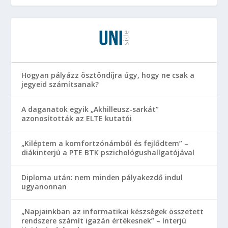
Hogyan pályázz ösztöndíjra úgy, hogy ne csak a
jegyeid számítsanak?
A daganatok egyik „Akhilleusz-sarkát”
azonosították az ELTE kutatói
„Kiléptem a komfortzónámból és fejlődtem” –
diákinterjú a PTE BTK pszichológushallgatójával
Diploma után: nem minden pályakezdő indul
ugyanonnan
„Napjainkban az informatikai készségek összetett
rendszere számít igazán értékesnek” – Interjú