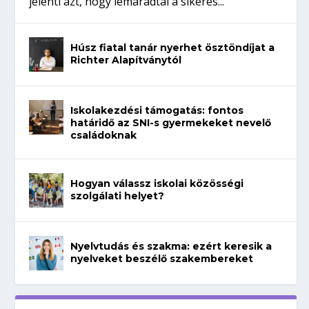
jelenti azt, hogy lemaradtál a sikeres...
Húsz fiatal tanár nyerhet ösztöndíjat a
Richter Alapítványtól
Iskolakezdési támogatás: fontos
határidő az SNI-s gyermekeket nevelő
családoknak
Hogyan válassz iskolai közösségi
szolgálati helyet?
Nyelvtudás és szakma: ezért keresik a
nyelveket beszélő szakembereket