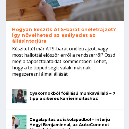
Hogyan készíts ATS-barát önéletrajzot?
Így növelheted az esélyedet az
állásinterjúra
Készítettél már ATS-barát önéletrajzot, vagy
most hallottál először erről a rendszerről? Oszd
meg a tapasztalataidat kommentben! Lehet,
hogy a te tipped segít valaki másnak
megszerezni álmai állását.
Gyakornokból főállású munkavállaló – 7
tipp a sikeres karrierindításhoz
Cégalapítás az iskolapadból – interjú
Hegyi Benjaminnal, az AutoConnect