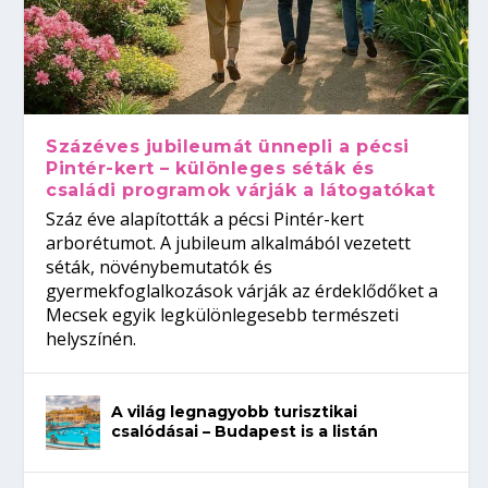
Százéves jubileumát ünnepli a pécsi
Pintér-kert – különleges séták és
családi programok várják a látogatókat
Száz éve alapították a pécsi Pintér-kert
arborétumot. A jubileum alkalmából vezetett
séták, növénybemutatók és
gyermekfoglalkozások várják az érdeklődőket a
Mecsek egyik legkülönlegesebb természeti
helyszínén.
A világ legnagyobb turisztikai
csalódásai – Budapest is a listán