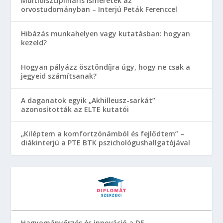
Multidiszciplináris ismeretek az
orvostudományban – Interjú Peták Ferenccel
Hibázás munkahelyen vagy kutatásban: hogyan
kezeld?
Hogyan pályázz ösztöndíjra úgy, hogy ne csak a
jegyeid számítsanak?
A daganatok egyik „Akhilleusz-sarkát”
azonosították az ELTE kutatói
„Kiléptem a komfortzónámból és fejlődtem” –
diákinterjú a PTE BTK pszichológushallgatójával
Hagyományőrzés és innováció a DE