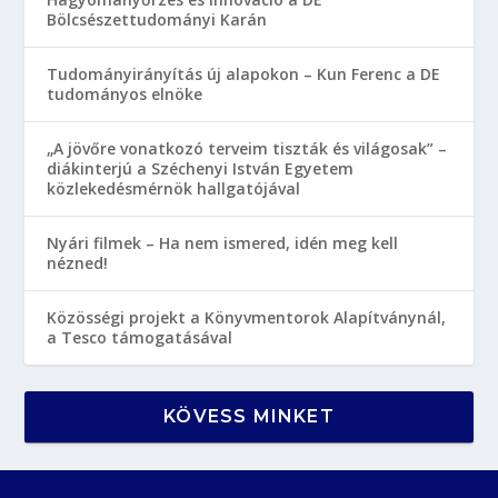
Bölcsészettudományi Karán
Tudományirányítás új alapokon – Kun Ferenc a DE
tudományos elnöke
„A jövőre vonatkozó terveim tiszták és világosak” –
diákinterjú a Széchenyi István Egyetem
közlekedésmérnök hallgatójával
Nyári filmek – Ha nem ismered, idén meg kell
nézned!
Közösségi projekt a Könyvmentorok Alapítványnál,
a Tesco támogatásával
KÖVESS MINKET