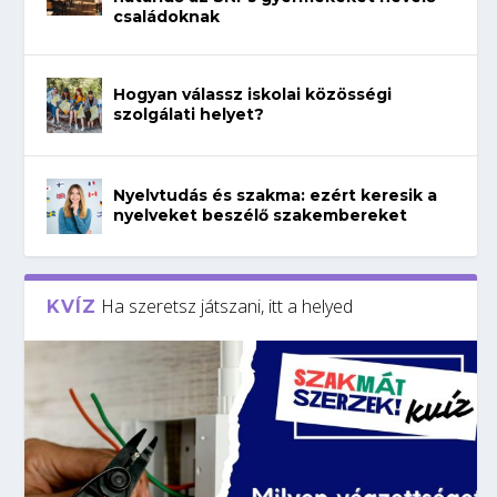
családoknak
Hogyan válassz iskolai közösségi
szolgálati helyet?
Nyelvtudás és szakma: ezért keresik a
nyelveket beszélő szakembereket
Ha szeretsz játszani, itt a helyed
KVÍZ