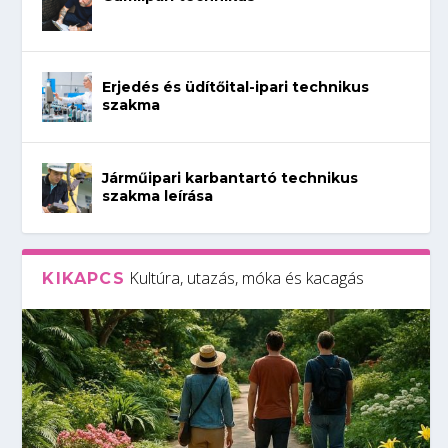
Erjedés és üdítőital-ipari technikus
szakma
Járműipari karbantartó technikus
szakma leírása
Kultúra, utazás, móka és kacagás
KIKAPCS