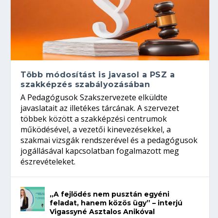
Több módosítást is javasol a PSZ a
szakképzés szabályozásában
A Pedagógusok Szakszervezete elküldte
javaslatait az illetékes tárcának. A szervezet
többek között a szakképzési centrumok
működésével, a vezetői kinevezésekkel, a
szakmai vizsgák rendszerével és a pedagógusok
jogállásával kapcsolatban fogalmazott meg
észrevételeket.
„A fejlődés nem pusztán egyéni
feladat, hanem közös ügy” – interjú
Vigassyné Asztalos Anikóval