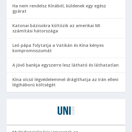
Ha nem rendelsz Kínából, küldenek egy egész
gyárat
Katonai bázisokra költözik az amerikai MI
számítási hátországa
Leó pápa folytatja a Vatikán és Kína kényes
kompromisszumát
A jövő bankja egyszerre lesz látható és láthatatlan
Kína olcsó légvédelemmel drágíthatja az Irán elleni
légiháború költségét