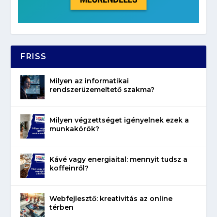
FRISS
Milyen az informatikai
rendszerüzemeltető szakma?
Milyen végzettséget igényelnek ezek a
munkakörök?
Kávé vagy energiaital: mennyit tudsz a
koffeinről?
Webfejlesztő: kreativitás az online
térben