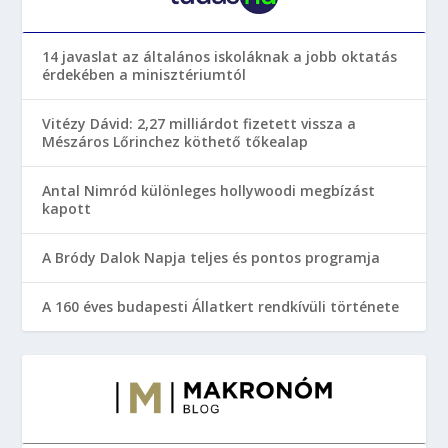
14 javaslat az általános iskoláknak a jobb oktatás
érdekében a minisztériumtól
Vitézy Dávid: 2,27 milliárdot fizetett vissza a
Mészáros Lőrinchez köthető tőkealap
Antal Nimród különleges hollywoodi megbízást
kapott
A Bródy Dalok Napja teljes és pontos programja
A 160 éves budapesti Állatkert rendkívüli története