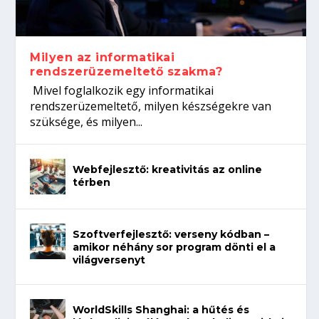
koffeinről?
Így növelheted az esélyedet az
gépeket?
Tanulj szakmát!
állásinterjúra...
Milyen az informatikai
rendszerüzemeltető szakma?
Mivel foglalkozik egy informatikai
rendszerüzemeltető, milyen készségekre van
szüksége, és milyen...
Webfejlesztő: kreativitás az online
térben
Szoftverfejlesztő: verseny kódban –
amikor néhány sor program dönti el a
világversenyt
WorldSkills Shanghai: a hűtés és