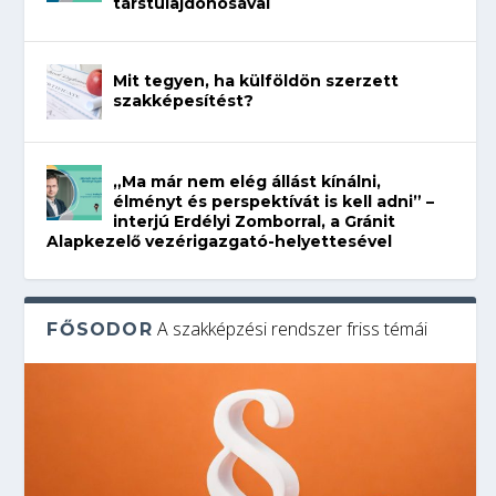
társtulajdonosával
Mit tegyen, ha külföldön szerzett
szakképesítést?
„Ma már nem elég állást kínálni,
élményt és perspektívát is kell adni” –
interjú Erdélyi Zomborral, a Gránit
Alapkezelő vezérigazgató-helyettesével
A szakképzési rendszer friss témái
FŐSODOR